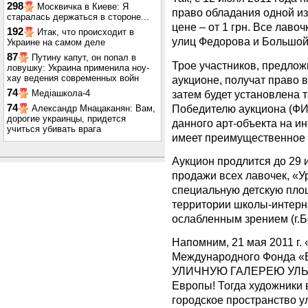
298
Москвичка в Киеве: Я
право обладания одной из
старалась держаться в стороне...
цене – от 1 грн. Все лаво
192
Итак, что происходит в
улиц Федорова и Большой
Украине на самом деле
87
Путину капут, он попал в
Трое участников, предло
ловушку: Украина применила ноу-
хау ведения современных войн
аукционе, получат право в
74
затем будет установлена 
Медіашкола-4
Победителю аукциона (ФИО
74
Александр Мнацаканян: Вам,
дорогие украинцы, придется
данного арт-объекта на и
учиться убивать врага
имеет преимущественное 
Аукцион продлится до 29 
продажи всех лавочек, «У
специальную детскую площ
территории школы-интерн
ослабленным зрением (г.Б
Напомним, 21 мая 2011 г.
Международного Фонда «
УЛИЧНУЮ ГАЛЕРЕЮ УЛЫБО
Европы! Тогда художники 
городское пространство 