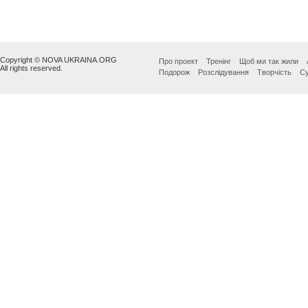
Copyright © NOVA UKRAINA.ORG
Про проект
Тренінг
Щоб ми так жили
All rights reserved.
Подорож
Розслідування
Творчість
Су