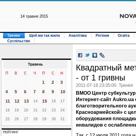
14 травня 2015
Тренінг
Щоб ми так жили
Аналітика
Регіони
Освіта
Суспільство
Травень
Квадратный ме
П
В
С
Ч
П
С
Н
- от 1 гривны
1
2
3
2011-07-18 23:35:00. Тренінг
4
5
6
7
8
9
10
ВМОО Центр субкультур
Интернет-сайт Aukro.ua
11
12
13
15
14
16
17
благотворительного ау
18
19
20
21
22
23
24
Красноармейской» с цел
оборудования площадки 
25
26
27
28
29
30
31
инвалидов с ослабленны
РЕЙТИНГ
Так, с 12 июля 2011 года