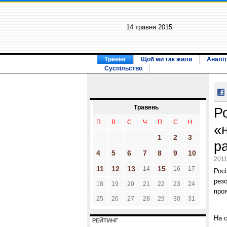
14 травня 2015
Тренінг
Щоб ми так жили
Аналіт
Суспільство
Травень
Р
П
В
С
Ч
П
С
Н
«
1
2
3
р
4
5
6
7
8
9
10
2011
11
12
13
15
14
16
17
Рос
резо
18
19
20
21
22
23
24
про
25
26
27
28
29
30
31
На с
РЕЙТИНГ