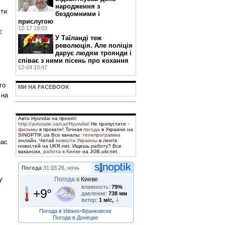
народження з
сти
бездомними і
прислугою
12-17 19:03
є
У Таїланді теж
революція. Але поліція
дарує людям троянди і
співає з ними пісень про кохання
12-04 10:47
го
МИ НА FACEBOOK
 на
Авто Hyundai на проекті
http://avtosale.ua/car/Hyundai/
Не пропустите -
фильмы
в прокате! Точная
погода
в Украине на
SINOPTIK.ua Все каналы:
телепрограмма
онлайн. Читай
новости Украины
в ленте
нас
новостей на UKR.net. Ищешь работу? Все
вакансии,
работа в Киеве
на JOB.ukr.net.
Погода
31.03.26, ночь
у
Погода в
Киеве
влажность:
79%
+9°
давление:
738 мм
ветер:
1 м/с,
Погода в Ивано-Франковске
Погода в Донецке