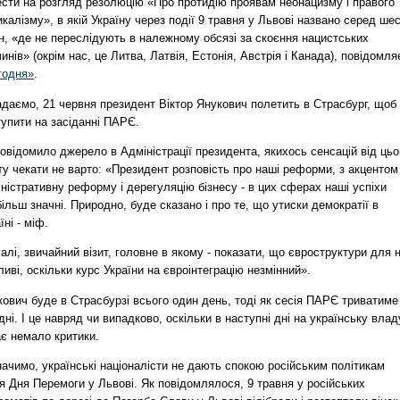
ести на розгляд резолюцію «Про протидію проявам неонацизму і правого
калізму», в якій Україну через події 9 травня у Львові названо серед ше
н, «де не переслідують в належному обсязі за скоєння нацистських
инів» (окрім нас, це Литва, Латвія, Естонія, Австрія і Канада), повідомля
годня»
.
адаємо, 21 червня президент Віктор Янукович полетить в Страсбург, щоб
упити на засіданні ПАРЄ.
овідомило джерело в Адміністрації президента, якихось сенсацій від цьо
ту чекати не варто: «Президент розповість про наші реформи, з акцентом
ністративну реформу і дерегуляцію бізнесу - в цих сферах наші успіхи
ільш значні. Природно, буде сказано і про те, що утиски демократії в
їні - міф.
алі, звичайний візит, головне в якому - показати, що євроструктури для 
иві, оскільки курс України на євроінтеграцію незмінний».
ович буде в Страсбурзі всього один день, тоді як сесія ПАРЄ триватиме
дні. І це навряд чи випадково, оскільки в наступні дні на українську влад
ає немало критики.
ачимо, українські націоналісти не дають спокою російським політикам
я Дня Перемоги у Львові. Як повідомлялося, 9 травня у російських