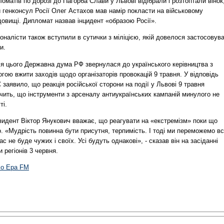
оматів по дорозі до Пагорба Слави у Львові відібрали і розтоптали вінок
 генконсул Росії Олег Астахов мав намір покласти на військовому
довищі. Дипломат назвав інцидент «образою Росії».
оналісти також вступили в сутички з міліцією, якій довелося застосовув
и.
ля цього Державна дума РФ звернулася до українського керівництва з
гою вжити заходів щодо організаторів провокацій 9 травня. У відповідь
заявило, що реакція російської сторони на події у Львові 9 травня
чить, що інструменти з арсеналу антиукраїнських кампаній минулого не
ті.
зидент Віктор Янукович вважає, що реагувати на «екстремізм» поки що
. «Мудрість повинна бути присутня, терпимість. І тоді ми переможемо вс
нас не буде чужих і своїх. Усі будуть однакові», - сказав він на засіданні
 регіонів 3 червня.
іо Ера FM