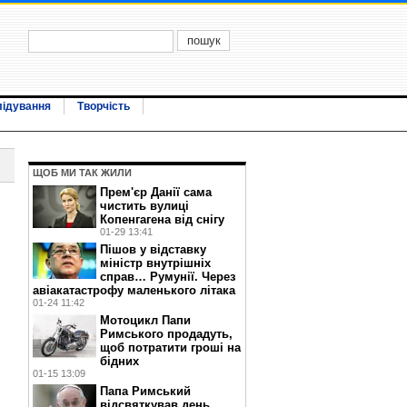
лідування
Творчість
ЩОБ МИ ТАК ЖИЛИ
Прем'єр Данії сама
чистить вулиці
Копенгагена від снігу
01-29 13:41
Пішов у відставку
міністр внутрішніх
справ… Румунії. Через
авіакатастрофу маленького літака
01-24 11:42
Мотоцикл Папи
Римського продадуть,
щоб потратити гроші на
бідних
01-15 13:09
Папа Римський
відсвяткував день