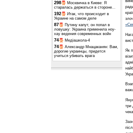
вин
298
Москвичка в Киеве: Я
ради
старалась держаться в стороне...
краї
192
Итак, что происходит в
Украине на самом деле
злоч
87
«Се
Путину капут, он попал в
ловушку: Украина применила ноу-
хау ведения современных войн
Наг
74
Медіашкола-4
вист
74
Александр Мнацаканян: Вам,
Як п
дорогие украинцы, придется
учиться убивать врага
візи
адмі
найб
Укра
Взаг
важл
Янук
три 
чек
Зазн
післ