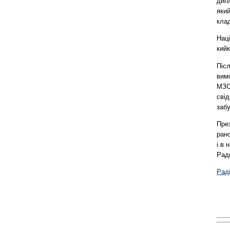
дипл
який
кла
Наці
кийк
Піс
вимо
МЗС 
свід
забу
Пре
рано
і в 
Ради
Рад