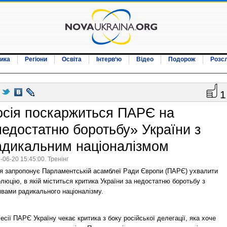
ика
Регіони
Освіта
Інтерв‘ю
Відео
Подорож
Розс
1
осія поскаржиться ПАРЄ на
недостатню боротьбу» України з
адикальним націоналізмом
-06-20 15:45:00. Тренінг
ія запропонує Парламентській асамблеї Ради Європи (ПАРЄ) ухвалити
люцію, в якій міститься критика України за недостатню боротьбу з
явами радикального націоналізму.
есії ПАРЄ Україну чекає критика з боку російської делегації, яка хоче