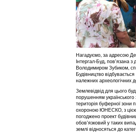
Нагадуємо, за адресою Де
Інтергал-Буд, повʼязана з 
Володимиром Зубиком, спор
Будівництво відбувається
належних археологічних д
Землевідвід для цього буд
порушенням українського 
територія буферної зони п
охороною ЮНЕСКО, з цією
погоджено проект будівни
обов’язковий у таких випад
землі відносяться до катег