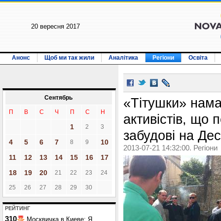
20 вересня 2017
Анонс
Щоб ми так жили
Аналітика
Регіони
Освіта
Сентябрь
«Тітушки» нама
П
В
С
Ч
П
С
Н
активістів, що
1
2
3
забудові на Де
4
5
6
7
10
8
9
2013-07-21 14:32:00. Регіони
11
12
13
14
15
16
17
18
19
20
21
22
23
24
25
26
27
28
29
30
РЕЙТИНГ
310
Москвичка в Киеве: Я