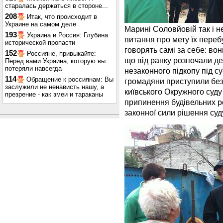
старалась держаться в стороне...
208
Итак, что происходит в
Украине на самом деле
Марині Соловйовій так і н
193
Украина и Россия: Глубина
питання про мету їх переб
исторической пропасти
говорять самі за себе: в
152
Россияне, привыкайте:
що від ранку розпочали де
Перед вами Украина, которую вы
потеряли навсегда
незаконного підкопу під с
114
Обращение к россиянам: Вы
громадяни приступили бе
заслужили не ненависть нашу, а
київського Окружного суду
презрение - как змеи и тараканы
припинення будівельних ро
законної сили рішення суд