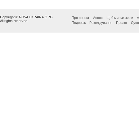
Copyright © NOVA UKRAINA.ORG
Про проект
Анонс
Щоб ми так жили
А
All rights reserved.
Подорож
Розслідування
Пролог
Сусп