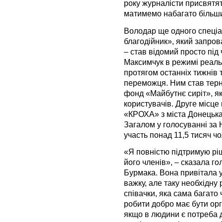
року журналісти присвятять
матимемо набагато більши
Володар ще одного спеціа
благодійник», який запров
– став відомий просто під
Максимчук в режимі реаль
протягом останніх тижнів т
переможця. Ним став терн
фонд «Майбутнє сиріт», як
користувачів. Друге місце
«КРОХА» з міста Донецька,
Загалом у голосуванні за
участь понад 11,5 тисяч чо
«Я повністю підтримую рі
його членів», – сказала г
Бурмака. Вона привітала у
важку, але таку необхідну
співачки, яка сама багато ч
робити добро має бути ор
якщо в людини є потреба 