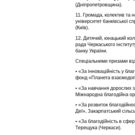
(Дніпропетровщина).
11.
Громада, колектив та 
університет банківської с
(Київ).
12.
Дитячий, юнацький кол
рада Черкаського інститут
банку України.
Спеціальними призами від
•
«За інноваційність у бла
фонд «Планета взаємодопо
•
«За навчання дорослих з
Міжнародна благодійна ор
•
«За розвиток благодійно
Деї», Закарпатський сільс
•
«За благодійність в сфер
Терещука (Черкаси).