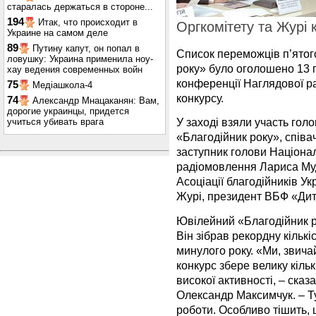
старалась держаться в стороне...
194
Итак, что происходит в
Оргкомітету та Журі 
Украине на самом деле
89
Путину капут, он попал в
Список переможців п’ятог
ловушку: Украина применила ноу-
року» було оголошено 13 гр
хау ведения современных войн
конференції Наглядової ра
75
Медіашкола-4
конкурсу.
74
Александр Мнацаканян: Вам,
дорогие украинцы, придется
У заході взяли участь гол
учиться убивать врага
«Благодійник року», співа
заступник голови Націонал
радіомовлення Лариса Муд
Асоціації благодійників У
Журі, президент ВБФ «Дитя
Ювілейний «Благодійник р
Він зібрав рекордну кількіс
минулого року. «Ми, звича
конкурс збере велику кільк
високої активності, – сказ
Олександр Максимчук. – Ту
роботи. Особливо тішить, 