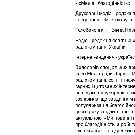
•
«Медіа і благодійність»
Друковані медіа - редакці
спецпроект «Малюк шукає 
Телебачення - "Вікна-Нов
Радіо - редакція освітньо
радіокомпанія України
Інтернет-видання - україн
Володарів спеціальних при
член Медіа-ради Лариса Му
радіокомпанії, сотні і тис
гарних і цитованих інтерне
не є дуже популярною в ме
зазначила, що завданням 
популяризація благодійност
цього року, свідчить про т
актуальною. «Ми повинні 
про благодійність, а робит
суспільство, – підкреслил