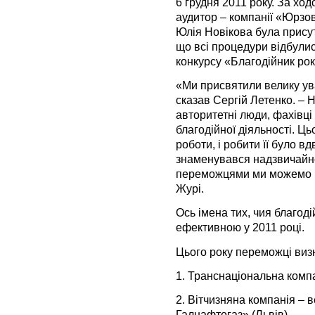
6 грудня 2011 року. За хо
аудитор – компанії «Юрзо
Юлія Новікова була присут
що всі процедури відбулис
конкурсу «Благодійник рок
«Ми присвятили велику ув
сказав Сергій Летенко. – 
авторитетні люди, фахівці 
благодійної діяльності. Ць
роботи, і робити її було в
знаменувався надзвичайно
переможцями ми можемо п
Журі.
Ось імена тих, чия благод
ефективною у 2011 році.
Цього року переможці визн
1.
Транснаціональна комп
2.
Вітчизняна компанія – 
Галнафтогаз» (Львів).