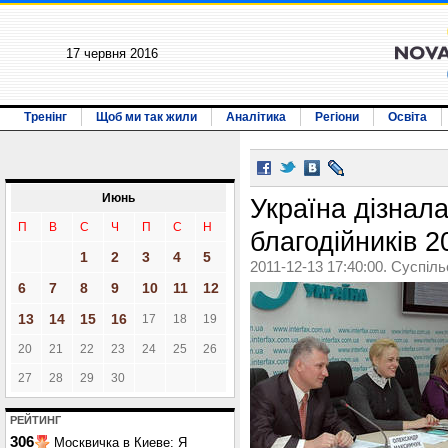
17 червня 2016
Тренінг
Щоб ми так жили
Аналітика
Регіони
Освіта
Июнь
Україна дізнал
П
В
С
Ч
П
С
Н
благодійників 2
1
2
3
4
5
2011-12-13 17:40:00. Суспіл
6
7
8
9
10
11
12
13
14
15
16
17
18
19
20
21
22
23
24
25
26
27
28
29
30
РЕЙТИНГ
306
Москвичка в Киеве: Я