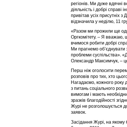
регіонів. Ми дуже вдячні в
діяльність і добрі справі
привітав усіх присутніх з 
відзначила у неділю, 11 гр
«Разом ми прожили ще один
Оргкомітету. – Я вважаю, 
вчимося робити добрі спра
Ми прагнемо об’єднувати 
проблеми суспільства». «
Олександр Максимчук, – ц
Перш ніж оголосити перем
розповів про тих, хто цьог
Нагадаємо, кожного року 
з питань соціального розви
вимогам і мають необхідн
зразків благодійності згід
Журі не розголошується д
заявок.
Засідання Журі, на якому