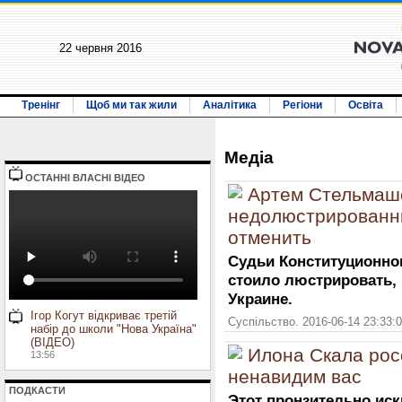
22 червня 2016
Тренінг
Щоб ми так жили
Аналітика
Регіони
Освіта
Медiа
ОСТАННI ВЛАСНI ВIДЕО
Артем Стельмашо
недолюстрированн
отменить
Судьи Конституционно
стоило люстрировать,
Украине.
Ігор Когут відкриває третій
Суспільство. 2016-06-14 23:33:
набір до школи "Нова Україна"
(ВІДЕО)
Илона Скала рос
13:56
ненавидим вас
ПОДКАСТИ
Этот пронзительно иск