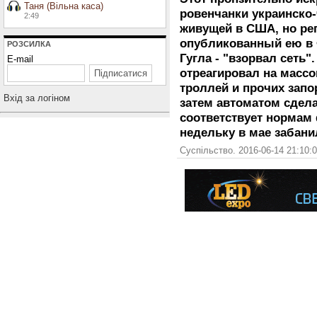
Таня (Вільна каса)
ровенчанки украинско
2:49
живущей в США, но ре
опубликованный ею в 
РОЗСИЛКА
Гугла - "взорвал сеть
E-mail
отреагировал на масс
троллей и прочих зап
Вхiд за логiном
затем автоматом сдела
соответствует нормам 
недельку в мае забанил
Суспільство. 2016-06-14 21:10: