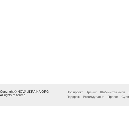
Copyright © NOVA UKRAINA.ORG
Про проект
Тренінг
Щоб ми так жили
All rights reserved.
Подорож
Розслідування
Пролог
Сусп