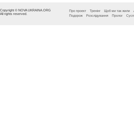
Copyright © NOVA UKRAINA.ORG
Про проект
Тренінг
Щоб ми так жили
All rights reserved.
Подорож
Розслідування
Пролог
Сусп