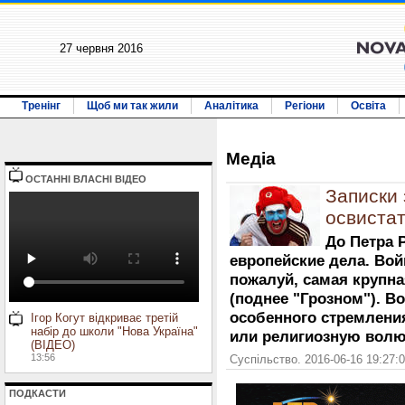
27 червня 2016
Тренінг
Щоб ми так жили
Аналітика
Регіони
Освіта
Медiа
ОСТАННI ВЛАСНI ВIДЕО
Записки
освистат
До Петра 
европейские дела. Вой
пожалуй, самая крупна
(поднее "Грозном"). В
особенного стремлени
Ігор Когут відкриває третій
набір до школи "Нова Україна"
или религиозную волю
(ВІДЕО)
13:56
Суспільство. 2016-06-16 19:27:
ПОДКАСТИ