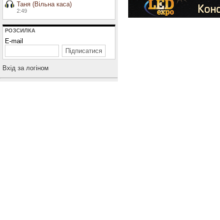
Таня (Вільна каса)
2:49
РОЗСИЛКА
E-mail
Вхiд за логiном