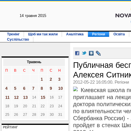
14 травня 2015
Тренінг
Щоб ми так жили
Аналітика
Регіони
Освіта
Суспільство
Травень
Публичная бес
П
В
С
Ч
П
С
Н
Алексея Ситник
1
2
3
2012-05-22 16:05:00. Регіони
4
5
6
7
8
9
10
Киевская школа по
приглашает на лекци
11
12
13
15
14
16
17
доктора политических
18
19
20
21
22
23
24
по влиятельности че
25
26
27
28
29
30
31
Сбербанка России) -
пройдет в стенах Шк
РЕЙТИНГ