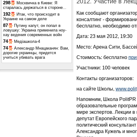
2012. Участие в лек
298
Москвичка в Киеве: Я
старалась держаться в стороне...
Как сообщают организато
192
Итак, что происходит в
Украине на самом деле
консалтинг - формировани
87
бесплатно, необходимо о
Путину капут, он попал в
ловушку: Украина применила ноу-
хау ведения современных войн
Дата: 23 мая 2012, 19:30
74
Медіашкола-4
Место: Арена Сити, Бассе
74
Александр Мнацаканян: Вам,
дорогие украинцы, придется
Стоимость: бесплатно
при
учиться убивать врага
Участники: 100 человек
Контакты организаторов:
на сайте Школы,
www.polit
Напомним, Школа PolitPR
образовательные програм
мире экспертов. Лекции в
депутат Европейского па
политический консультант
Александра Кужель и мног