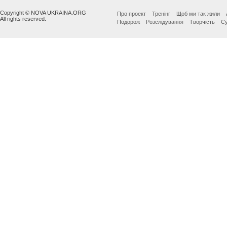
Copyright © NOVA UKRAINA.ORG
Про проект
Тренінг
Щоб ми так жили
All rights reserved.
Подорож
Розслідування
Творчість
Су