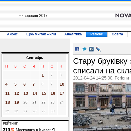
20 вересня 2017
Анонс
Щоб ми так жили
Аналітика
Регіони
Освіта
Сентябрь
Стару бруківку 
П
В
С
Ч
П
С
Н
списали на скл
1
2
3
2012-04-24 14:25:00. Регіони
4
5
6
7
10
8
9
11
12
13
14
15
16
17
18
19
20
21
22
23
24
25
26
27
28
29
30
РЕЙТИНГ
310
Москвичка в Киеве: Я