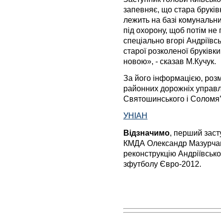
запевняє, що стара брукі
лежить на базі комунальних
під охорону, щоб потім не
спеціально вгорі Андріївс
старої розколеної бруківки
новою», - сказав М.Кучук.
За його інформацією, роз
районних дорожніх управлі
Святошинського і Соломя’
УНІАН
Відзначимо
, перший
заст
КМДА
Олександр
Мазурча
реконструкцію
Андріївсько
з
футболу
Євро-
2012.