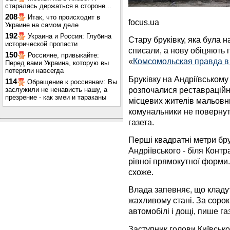
старалась держаться в стороне...
208
Итак, что происходит в
focus.ua
Украине на самом деле
192
Украина и Россия: Глубина
Стару бруківку, яка була н
исторической пропасти
списали, а нову обіцяють 
150
Россияне, привыкайте:
«
Комсомольская правда в
Перед вами Украина, которую вы
потеряли навсегда
Бруківку на Андріївському 
114
Обращение к россиянам: Вы
розпочалися реставраційні 
заслужили не ненависть нашу, а
презрение - как змеи и тараканы
місцевих жителів мальовни
комунальники не повернуть
газета.
Перші квадратні метри бру
Андріївського - біля Контр
рівної прямокутної форми. Н
схоже.
Влада запевняє, що кладут
жахливому стані. За сорок
автомобілі і дощі, пише га
Заступник голови Київсько