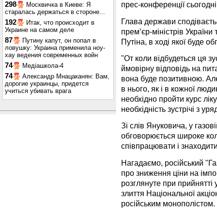
прес-конференції сьогодні
298
Москвичка в Киеве: Я
старалась держаться в стороне...
Глава держави сподіваєтьс
192
Итак, что происходит в
Украине на самом деле
прем’єр-міністрів України
87
Путину капут, он попал в
Путіна, в ході якої буде о
ловушку: Украина применила ноу-
хау ведения современных войн
"От коли відбудеться ця з
74
Медіашкола-4
ймовірну відповідь на пит
74
Александр Мнацаканян: Вам,
вона буде позитивною. Ал
дорогие украинцы, придется
в нього, як і в кожної люд
учиться убивать врага
необхідно пройти курс лік
необхідність зустрічі з уря
Зі слів Януковича, у газов
обговорюється широке кол
співпрацювати і знаходит
Нагадаємо, російський "Га
про зниження ціни на імпо
розглянуте при прийнятті
злиття Національної акціо
російським монополістом.