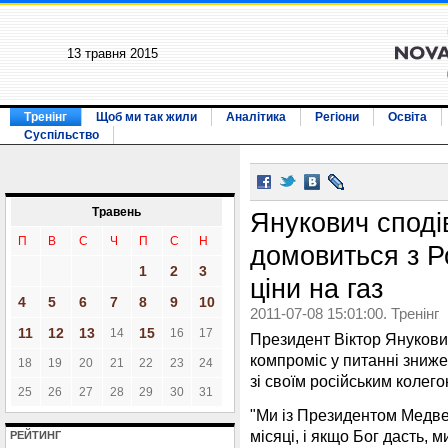
13 травня 2015
Тренінг
Щоб ми так жили
Аналітика
Регіони
Освіта
Суспільство
Травень
Янукович споді
П
В
С
Ч
П
С
Н
домовиться з Р
1
2
3
ціни на газ
4
5
6
7
8
9
10
2011-07-08 15:01:00. Тренінг
11
12
13
15
14
16
17
Президент Віктор Янукович
компроміс у питанні знижен
18
19
20
21
22
23
24
зі своїм російським коле
25
26
27
28
29
30
31
"Ми із Президентом Медве
місяці, і якщо Бог дасть, 
РЕЙТИНГ