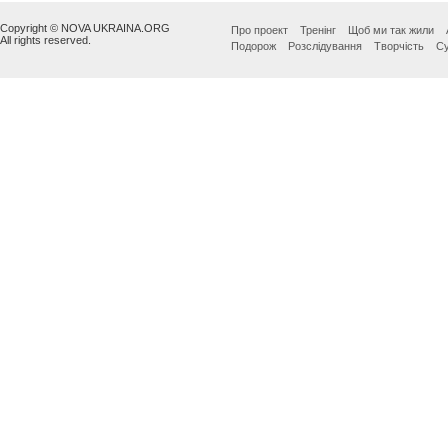
Copyright © NOVA UKRAINA.ORG
Про проект
Тренінг
Щоб ми так жили
All rights reserved.
Подорож
Розслідування
Творчість
Су