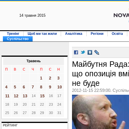
14 травня 2015
Тренінг
Щоб ми так жили
Аналітика
Регіони
Освіта
Суспільство
Травень
Майбутня Рада:
П
В
С
Ч
П
С
Н
що опозиція вмі
1
2
3
не буде
4
5
6
7
8
9
10
2012-11-15 22:59:00. Суспіл
11
12
13
15
14
16
17
18
19
20
21
22
23
24
25
26
27
28
29
30
31
РЕЙТИНГ