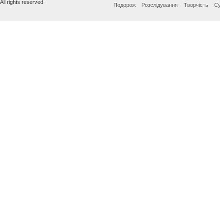
All rights reserved.
Подорож
Розслідування
Творчість
Су