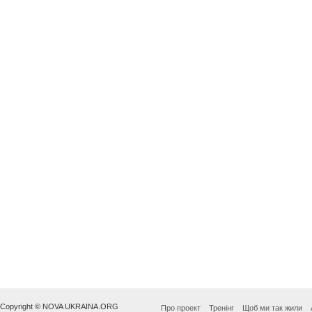
Copyright © NOVA UKRAINA.ORG
Про проект
Тренінг
Щоб ми так жили