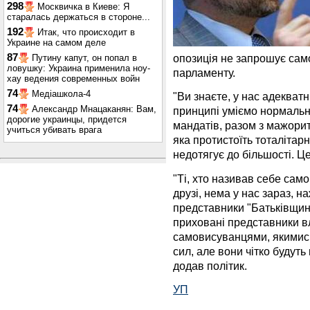
298
Москвичка в Киеве: Я
старалась держаться в стороне...
192
Итак, что происходит в
Украине на самом деле
87
опозиція не запрошує сам
Путину капут, он попал в
ловушку: Украина применила ноу-
парламенту.
хау ведения современных войн
74
Медіашкола-4
"Ви знаєте, у нас адекватні
74
Александр Мнацаканян: Вам,
принципі уміємо нормально
дорогие украинцы, придется
мандатів, разом з мажорит
учиться убивать врага
яка протистоїть тоталітар
недотягує до більшості. Це 
"Ті, хто називав себе са
друзі, нема у нас зараз, н
представники "Батьківщини
приховані представники в
самовисуванцями, якимис
сил, але вони чітко будуть
додав політик.
УП