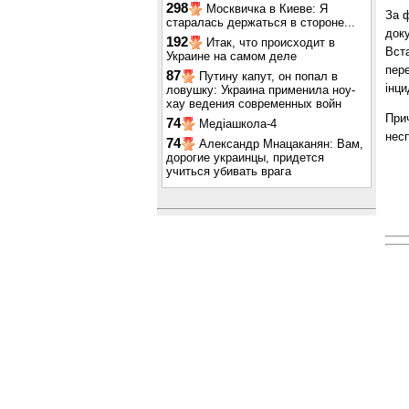
298
Москвичка в Киеве: Я
За 
старалась держаться в стороне...
доку
192
Итак, что происходит в
Вст
Украине на самом деле
пере
87
Путину капут, он попал в
інци
ловушку: Украина применила ноу-
хау ведения современных войн
При
74
Медіашкола-4
несп
74
Александр Мнацаканян: Вам,
дорогие украинцы, придется
учиться убивать врага