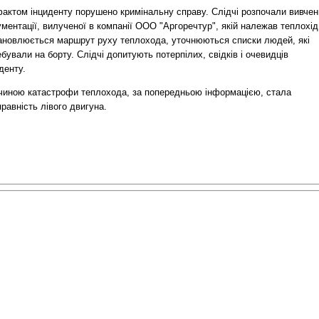
фактом інциденту порушено кримінальну справу. Слідчі розпочали вивчен
ментації, вилученої в компанії ООО "Аргоречтур", якій належав теплохід
ановлюється маршрут руху теплохода, уточнюються списки людей, які
бували на борту. Слідчі допитують потерпілих, свідків і очевидців
денту.
чиною катастрофи теплохода, за попередньою інформацією, стала
равність лівого двигуна.