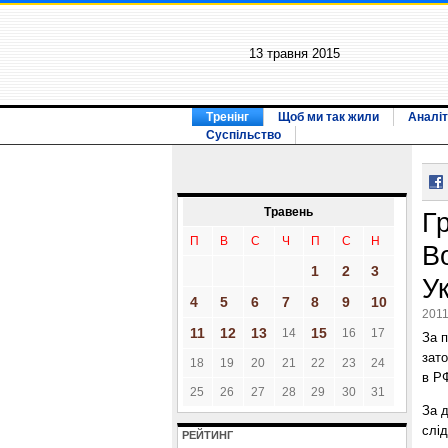
13 травня 2015
Тренінг
Щоб ми так жили
Аналіт
Суспільство
Травень
Г
П
В
С
Ч
П
С
Н
В
1
2
3
У
4
5
6
7
8
9
10
2011
11
12
13
15
14
16
17
За п
зато
18
19
20
21
22
23
24
в РФ
25
26
27
28
29
30
31
За д
слід
РЕЙТИНГ