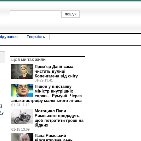
лідування
Творчість
ЩОБ МИ ТАК ЖИЛИ
Прем'єр Данії сама
чистить вулиці
Копенгагена від снігу
01-29 13:41
Пішов у відставку
міністр внутрішніх
справ… Румунії. Через
авіакатастрофу маленького літака
01-24 11:42
й
Мотоцикл Папи
М
у
Римського продадуть,
щоб потратити гроші на
бідних
01-15 13:09
Папа Римський
відсвяткував день