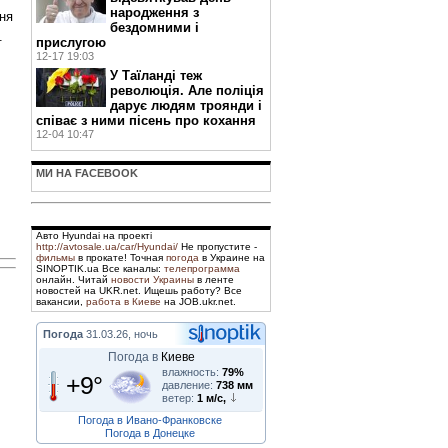
народження з
ня
бездомними і
.
прислугою
12-17 19:03
У Таїланді теж
революція. Але поліція
дарує людям троянди і
співає з ними пісень про кохання
12-04 10:47
МИ НА FACEBOOK
Авто Hyundai на проекті
http://avtosale.ua/car/Hyundai/
Не пропустите -
фильмы
в прокате! Точная
погода
в Украине на
SINOPTIK.ua Все каналы:
телепрограмма
онлайн. Читай
новости Украины
в ленте
новостей на UKR.net. Ищешь работу? Все
вакансии,
работа в Киеве
на JOB.ukr.net.
Погода
31.03.26, ночь
Погода в
Киеве
влажность:
79%
+9°
давление:
738 мм
ветер:
1 м/с,
Погода в Ивано-Франковске
Погода в Донецке