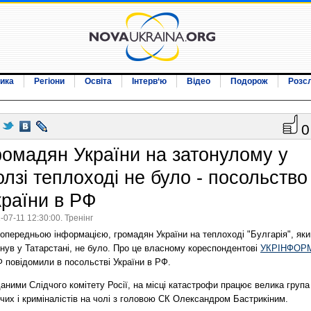
ика
Регіони
Освіта
Інтерв‘ю
Відео
Подорож
Розс
0
ромадян України на затонулому у
олзі теплоході не було - посольство
країни в РФ
-07-11 12:30:00. Тренінг
опередньою інформацією, громадян України на теплоході "Булгарія", яки
нув у Татарстані, не було. Про це власному кореспондентові
УКРІНФОР
 повідомили в посольстві України в РФ.
аними Слідчого комітету Росії, на місці катастрофи працює велика група
чих і криміналістів на чолі з головою СК Олександром Бастрикіним.