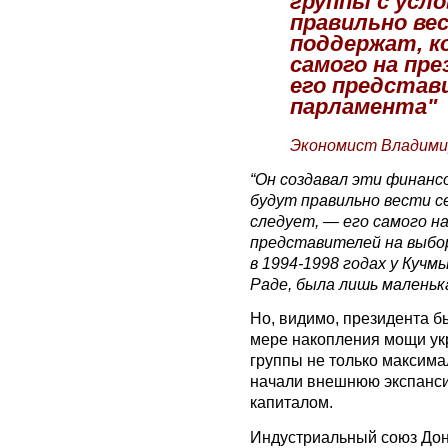
группы с усл
правильно вес
поддержат, к
самого на пр
его представ
парламента"
Экономист Владими
“Он создавал эти финансо
будут правильно вести с
следует, — его самого н
представителей на выбор
в 1994-1998 годах у Кучм
Раде, была лишь маленька
Но, видимо, президента б
мере накопления мощи у
группы не только максим
начали внешнюю экспанси
капиталом.
Индустриальный союз Дон