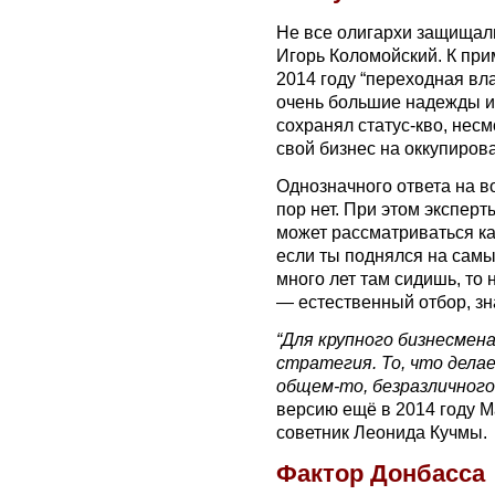
Не все олигархи защищали
Игорь Коломойский. К прим
2014 году “переходная вл
очень большие надежды и
сохранял статус-кво, несм
свой бизнес на оккупиров
Однозначного ответа на в
пор нет. При этом эксперт
может рассматриваться как
если ты поднялся на самы
много лет там сидишь, т
— естественный отбор, зн
“Для крупного бизнесме
стратегия. То, что дела
общем-то, безразличного 
версию ещё в 2014 году М
советник Леонида Кучмы.
Фактор Донбасса