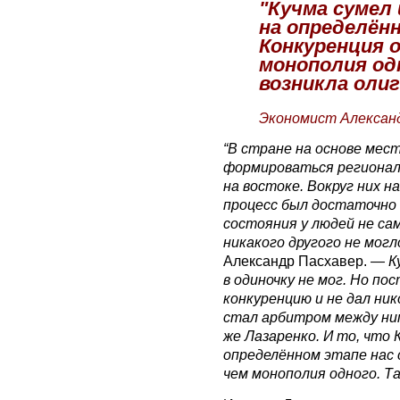
"Кучма сумел 
на определённ
Конкуренция 
монополия одн
возникла олиг
Экономист Алексан
“В стране на основе мес
формироваться регионал
на востоке. Вокруг них н
процесс был достаточно 
состояния у людей не са
никакого другого не мог
Александр Пасхавер.
— К
в одиночку не мог. Но по
конкуренцию и не дал ник
стал арбитром между ни
же Лазаренко. И то, что К
определённом этапе нас 
чем монополия одного. Та