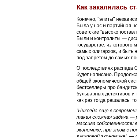
Как закалялась с
Конечно, "элиты" независ
Была у нас и партийная н
советские “высокопоставле
Были и контрэлиты — дис
государстве, из которого 
самых олигархов, и быть 
под запретом до самых п
О последствиях распада 
будет написано. Продолжа
общей экономической сис
бестселлеры про бандитс
бульварных детективов и 
как раз тогда решалась, т
“Никогда ещё в современ
такая сложная задача — 
массива собственности 
экономике, при этом с п
в мировой экономике”
, — 