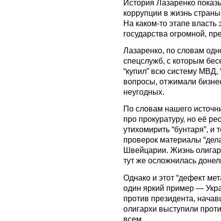
История Лазаренко показ
коррупции в жизнь страны
На каком-то этапе власть 
государства огромной, пре
Лазаренко, по словам одн
спецслужб, с которым бес
“купил” всю систему МВД,
вопросы, отжимали бизнес
неугодных.
По словам нашего источни
про прокуратуру, но её ре
утихомирить “бунтаря”, и 
проверок материалы “дел
Швейцарии. Жизнь олигарх
тут же осложнилась донел
Однако и этот “дефект ме
один яркий пример — Укра
против президента, начавш
олигархи выступили против
всем.