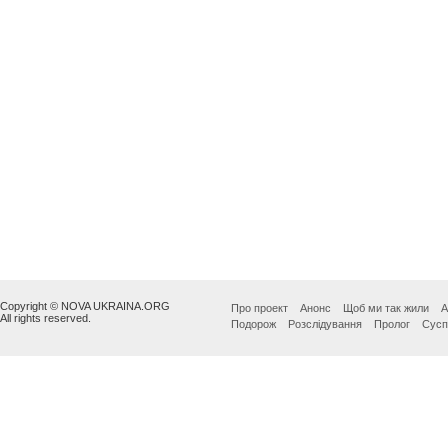
Copyright © NOVA UKRAINA.ORG
Про проект
Анонс
Щоб ми так жили
А
All rights reserved.
Подорож
Розслідування
Пролог
Сусп