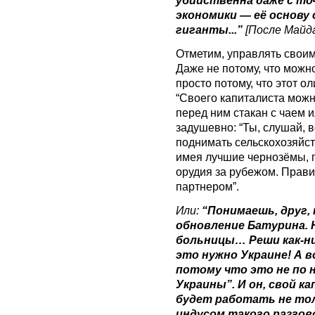
экономики — её основ
гиганты...”
[После Майда
Отметим, управлять свои
Даже не потому, что можно
просто потому, что этот о
“Своего капиталиста можн
перед ним стакан с чаем и
задушевно: “Ты, слушай, 
поднимать сельскохозяйс
имея лучшие чернозёмы, 
орудия за рубежом. Прави
партнером”.
Или:
“Понимаешь, друг, 
обновление Батурина.
больницы… Реши как-н
это нужно Украине! А в
потому что это не по 
Украины”. И он, свой к
будет работать не тольк
индусом такого разгов