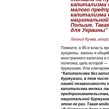
капитализма 
малого предп
капитализма 
национальной 
Польше. Така
для Украины"
Леонид Кучма, втор
Помните, в 90-е власть я
аукционы, законы и общий
иностранного капитала в 
политика, цель которой 
буржуазию. Или олигархию
“Капитализма без капи
буржуазии, в том числе
нашей независимости т
капитализма мелких ла
предпринимательства, 
национальной буржуазии
этом не раз. Такая мод
убийственна даже с то