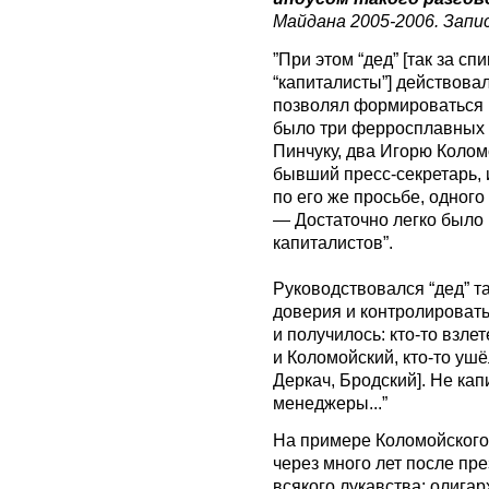
Майдана 2005-2006. Запи
”При этом “дед” [так за с
“капиталисты”] действовал
позволял формироваться 
было три ферросплавных 
Пинчуку, два Игорю Колом
бывший пресс-секретарь, 
по его же просьбе, одного
— Достаточно легко было 
капиталистов”.
Руководствовался “дед” т
доверия и контролировать,
и получилось: кто-то взле
и Коломойский, кто-то ушё
Деркач, Бродский]. Не кап
менеджеры...”
На примере Коломойского 
через много лет после пр
всякого лукавства: олигар