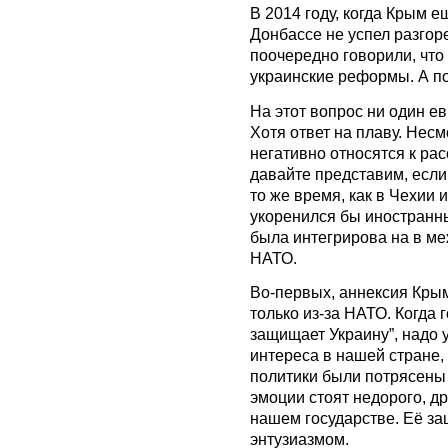
В 2014 году, когда Крым е
Донбассе не успел разгор
поочередно говорили, что
украинские реформы. А п
На этот вопрос ни один ев
Хотя ответ на плаву. Несм
негативно относятся к рас
давайте представим, есл
то же время, как в Чехии 
укоренился бы иностранны
была интегрирова на в ме
НАТО.
Во-первых, аннексия Кры
только из-за НАТО. Когда 
защищает Украину”, надо у
интереса в нашей стране,
политики были потрясены
эмоции стоят недорого, д
нашем государстве. Её з
энтузиазмом.