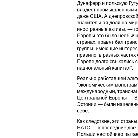
Дунаферр и польскую Гут
владеет промышленными 
даже США. А днепровской
значительная доля на ми
иностранные активы, — го
Европы это было необычно
странах, правят бал тран
группы, имеющие интересы
правило, в разных частях
Европе долго свыкались с
национальный капитал”.
Реально работавшей аль
“экономическим монстрам” 
международный, транснац
Центральной Европы — Ве
Эстонии — были нацелены 
себе.
Как следствие, эти страны
НАТО — в последние две 
Польши настойчиво пытае