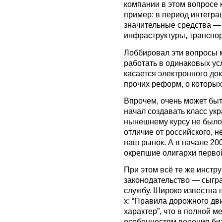
компании в этом вопросе 
пример: в период интегр
значительные средства —
инфраструктуры, транспо
Лоббировал эти вопросы 
работать в одинаковых ус
касается электронного до
прочих реформ, о которы
Впрочем, очень может быть
начал создавать класс ук
нынешнему курсу не было
отличие от российского, н
наш рынок. А в начале 200
окрепшие олигархи перво
При этом всё те же инст
законодательство — сыгр
службу. Широко известна 
х: “Правила дорожного дв
характер”, что в полной 
особенностям ведения би