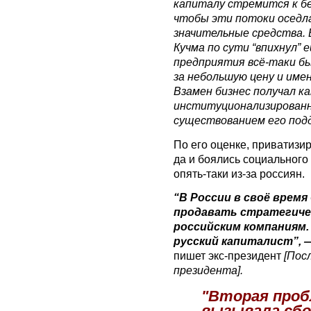
капиталу стремится к бе
чтобы эти потоки оседл
значительные средства.
Кучма по сути “впихнул” 
предприятия всё-таки бы
за небольшую цену и имен
Взамен бизнес получал ка
институционализированн
существованием его под
По его оценке, приватизир
да и боялись социального 
опять-таки из-за россиян.
“В России в своё врем
продавать стратегиче
российским компаниям.
русский капиталист”, —
пишет экс-президент
[Пос
президента].
"Вторая проб
вызывала сбо