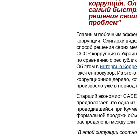
коррупция. Ол
самый быстры
решения своих
проблем"
Главным побочным эффек
коррупция. Олигархи виде
способ решения своих мел
СССР коррупция в Украин
по сравнению с республик
Об этом в
интервью Корре
экс-генпрокурор. Из этого
коррупционное дерево, ко
произросло уже в период 
С
тарший экономист CASE
предполагает, что одна и
проводившейся при Кучме 
формальной продажи объе
распределены между элит
“В этой ситуации соотн