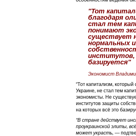
"Тот капитал
благодаря оли
стал тем кап
понимают эк
существует н
нормальных 
собственнос
институтов, 
базируется"
Экономист Владими
“Тот капитализм, который
Украине, не стал тем кап
экономисты. Не существу
институтов защиты собств
на которых всё это базиру
“В стране действует ин
проукраинской элиты, всё
может украсть, —
подтв