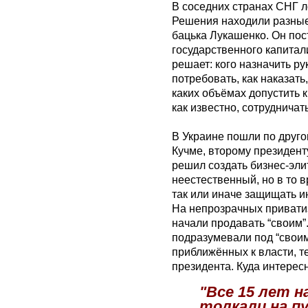
В соседних странах СНГ л
Решения находили разные.
бацька Лукашенко. Он по
государственного капитали
решает: кого назначить ру
потребовать, как наказать
каких объёмах допустить 
как известно, сотрудничат
В Украине пошли по друг
Кучме, второму президенту
решил создать бизнес-эли
неестественный, но в то в
так или иначе защищать и
На непрозрачных привати
начали продавать “своим”
подразумевали под “своим
приближённых к власти, т
президента. Куда интерес
"Все 15 лет 
толкали на п