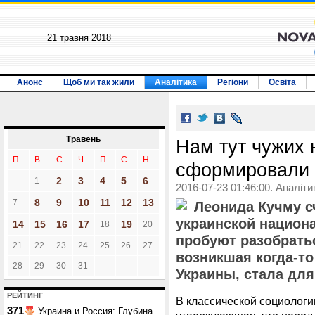
21 травня 2018
Анонс
Щоб ми так жили
Аналітика
Регіони
Освіта
Травень
Нам тут чужих 
П
В
С
Ч
П
С
Н
сформировали
2
3
4
5
6
1
2016-07-23 01:46:00. Аналіти
8
9
10
11
12
13
7
Леонида Кучму с
украинской национ
14
15
16
17
19
18
20
пробуют разобратьс
21
22
23
24
25
26
27
возникшая когда-т
28
29
30
31
Украины, стала дл
РЕЙТИНГ
В классической социологии
371
Украина и Россия: Глубина