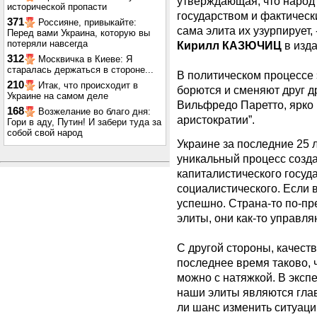
утверждающая, что народ
исторической пропасти
государством и фактически
371
Россияне, привыкайте:
сама элита их узурпирует,
Перед вами Украина, которую вы
потеряли навсегда
Кирилл КАЗЮЧИЦ
в изда
312
Москвичка в Киеве: Я
старалась держаться в стороне...
В политическом процессе
210
Итак, что происходит в
борются и сменяют друг др
Украине на самом деле
Вильфредо Паретто, ярко 
168
Возжелание во благо дня:
аристократии”.
Гори в аду, Путин! И забери туда за
собой свой народ
Украине за последние 25 
уникальный процесс созд
капиталистического госуда
социалистического. Если 
успешно. Страна-то по-пр
элиты, они как-то управля
С другой стороны, качеств
последнее время таково, ч
можно с натяжкой. В экспе
наши элиты являются гла
ли шанс изменить ситуац