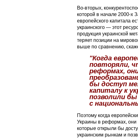
Во-вторых, конкурентоспо
которой в начале 2000-х 
европейского капитала ес
украинского — этот ресур
продукция украинской мет
теряет позиции на мирово
выше по сравнению, скаже
"Когда европ
повторяли, ч
реформах, он
преобразован
бы доступ м
капиталу к у
позволили бы
с национальн
Поэтому когда европейски
Украины в реформах, они
которые открыли бы дост
украинским рынкам и позв