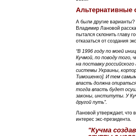
Альтернативные 
А были другие варианты?
Владимир Лановой рассказ
пытался склонить главу г
отказаться от создания э
“В 1996 году по моей ини
Кучмой, по поводу того, 
на поставку российского
системы Украины, корпо
Тимошенко]. И тем самым
власть должна опиратьс
тогда власть будет осу
законы, институты. У Ку
другой путь”.
Лановой утверждает, что 
интерес экс-президента.
"Кучма созда