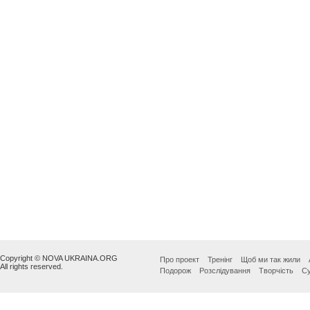
Copyright © NOVA UKRAINA.ORG
Про проект
Тренінг
Щоб ми так жили
All rights reserved.
Подорож
Розслідування
Творчість
Су