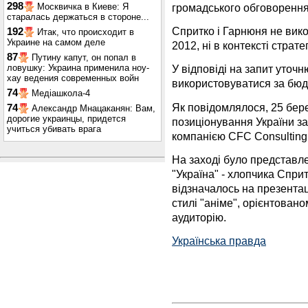
298
громадського обговорення
Москвичка в Киеве: Я
старалась держаться в стороне...
Спритко і Гарнюня не вико
192
Итак, что происходит в
Украине на самом деле
2012, ні в контексті страте
87
Путину капут, он попал в
ловушку: Украина применила ноу-
У відповіді на запит уточн
хау ведения современных войн
використовуватися за бюд
74
Медіашкола-4
Як повідомлялося, 25 бер
74
Александр Мнацаканян: Вам,
дорогие украинцы, придется
позиціонування України з
учиться убивать врага
компанією CFC Consultin
На заході було представл
"Україна" - хлопчика Спри
відзначалось на презентац
стилі "аніме", орієнтовано
аудиторію.
Українська правда