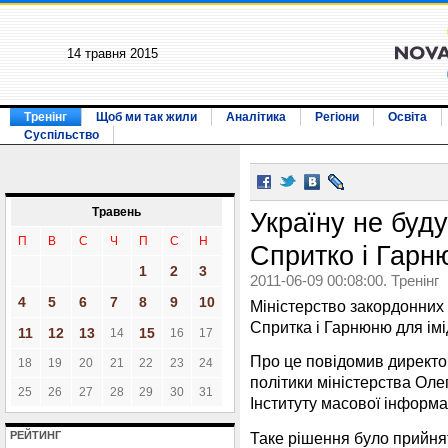
14 травня 2015
Тренінг
Щоб ми так жили
Аналітика
Регіони
Освіта
Суспільство
Травень
Україну не буд
П
В
С
Ч
П
С
Н
Спритко і Гарн
1
2
3
2011-06-09 00:08:00. Тренінг
4
5
6
7
8
9
10
Міністерство закордонних
Спритка і Гарнюню для імі
11
12
13
15
14
16
17
Про це повідомив директо
18
19
20
21
22
23
24
політики міністерства Ол
25
26
27
28
29
30
31
Інституту масової інформац
Таке рішення було прийня
РЕЙТИНГ