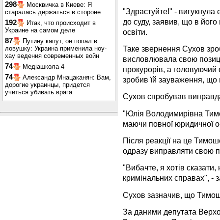
298
Москвичка в Киеве: Я
"Здрастуйте!" - вигукнула
старалась держаться в стороне...
до суду, заявив, що в йог
192
Итак, что происходит в
Украине на самом деле
освіти.
87
Путину капут, он попал в
Таке звернення Сухов зро
ловушку: Украина применила ноу-
хау ведения современных войн
висловлювала свою позиці
74
Медіашкола-4
прокурорів, а головуючий 
74
Александр Мнацаканян: Вам,
зробив їй зауваження, що 
дорогие украинцы, придется
учиться убивать врага
Сухов спробував виправда
"Юлія Володимирівна Тим
маючи повної юридичної ос
Після реакції на це Тимош
одразу виправляти свою п
"Вибачте, я хотів сказати,
кримінальних справах", - з
Сухов зазначив, що Тимош
За даними депутата Верхо