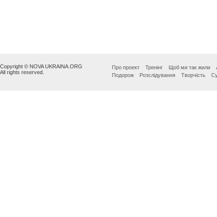
Copyright © NOVA UKRAINA.ORG
Про проект
Тренінг
Щоб ми так жили
All rights reserved.
Подорож
Розслідування
Творчість
Су