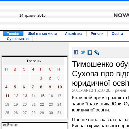
14 травня 2015
Тренінг
Щоб ми так жили
Аналітика
Регіони
Освіта
Суспільство
Травень
Тимошенко обу
П
В
С
Ч
П
С
Н
Сухова про відс
1
2
3
юридичної осві
4
5
6
7
8
9
10
2011-08-10 15:10:00. Тренінг
11
12
13
15
14
16
17
Колишній прем’єр-міністр
заяви її захисника Юрія С
18
19
20
21
22
23
24
юридичної освіти.
25
26
27
28
29
30
31
Про це вона сказала на за
Києва з кримінальної спра
РЕЙТИНГ