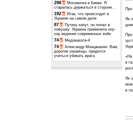
298
Москвичка в Киеве: Я
старалась держаться в стороне...
Про 
192
Итак, что происходит в
Украине на самом деле
Як 
87
домо
Путину капут, он попал в
ловушку: Украина применила ноу-
хау ведения современных войн
Про
74
Медіашкола-4
зуст
Укр
74
Александр Мнацаканян: Вам,
дорогие украинцы, придется
учиться убивать врага
«На 
в га
росі
Як з
мож
в га