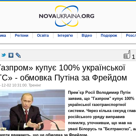
ика
Регіони
Освіта
Інтерв‘ю
Відео
Подорож
Розс
1
Газпром» купує 100% української
ТС» - обмовка Путіна за Фрейдом
-12-02 10:31:00. Тренінг
Прем`єр Росії Володимир Путін
заявив, що "Газпром" купує 100%
української газотранспортної
системи. Через кілька секунд глав
російського уряду виправив
помилку, уточнивши, що мав на
увазі Білорусь та "Бєлтрансгаз", а
перти вважають, що це обмовка за Фрейдом.