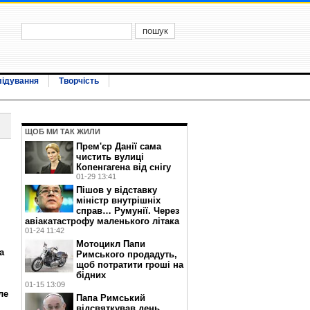
лідування
Творчість
ЩОБ МИ ТАК ЖИЛИ
Прем'єр Данії сама
чистить вулиці
Копенгагена від снігу
01-29 13:41
Пішов у відставку
міністр внутрішніх
справ… Румунії. Через
авіакатастрофу маленького літака
01-24 11:42
Мотоцикл Папи
а
Римського продадуть,
щоб потратити гроші на
бідних
01-15 13:09
ле
Папа Римський
відсвяткував день