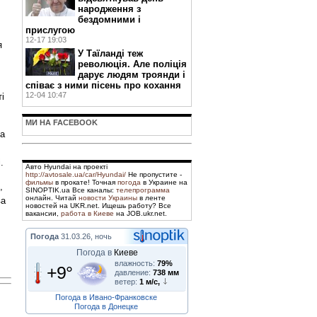
народження з
бездомними і
прислугою
12-17 19:03
я
У Таїланді теж
революція. Але поліція
дарує людям троянди і
співає з ними пісень про кохання
12-04 10:47
і
МИ НА FACEBOOK
ва
.
Авто Hyundai на проекті
http://avtosale.ua/car/Hyundai/
Не пропустите -
фильмы
в прокате! Точная
погода
в Украине на
,
SINOPTIK.ua Все каналы:
телепрограмма
онлайн. Читай
новости Украины
в ленте
ва
новостей на UKR.net. Ищешь работу? Все
вакансии,
работа в Киеве
на JOB.ukr.net.
Погода
31.03.26, ночь
Погода в
Киеве
влажность:
79%
+9°
давление:
738 мм
ветер:
1 м/с,
Погода в Ивано-Франковске
Погода в Донецке