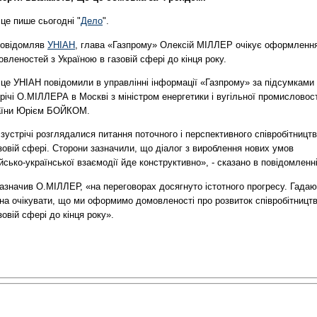
це пише сьогодні "
Дело
".
повідомляв
УНІАН
, глава «Газпрому» Олексій МІЛЛЕР очікує оформленн
вленостей з Україною в газовій сфері до кінця року.
 це УНІАН повідомили в управлінні інформації «Газпрому» за підсумками
річі О.МІЛЛЕРА в Москві з міністром енергетики і вугільної промисловост
аїни Юрієм БОЙКОМ.
зустрічі розглядалися питання поточного і перспективного співробітницт
зовій сфері. Сторони зазначили, що діалог з вироблення нових умов
йсько-української взаємодії йде конструктивно», - сказано в повідомленні
азначив О.МІЛЛЕР, «на переговорах досягнуто істотного прогресу. Гадаю
на очікувати, що ми оформимо домовленості про розвиток співробітницт
зовій сфері до кінця року».