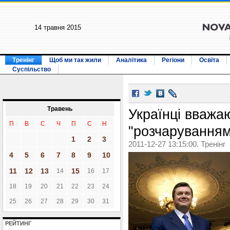
14 травня 2015
Тренінг
Щоб ми так жили
Аналітика
Регіони
Освіта
Суспільство
Травень
Українці вважа
П
В
С
Ч
П
С
Н
"розчаруванням
1
2
3
2011-12-27 13:15:00. Тренінг
4
5
6
7
8
9
10
11
12
13
15
14
16
17
18
19
20
21
22
23
24
25
26
27
28
29
30
31
РЕЙТИНГ