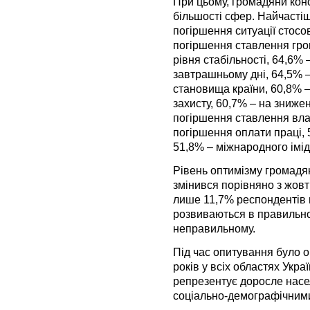
При цьому, громадяни конс
більшості сфер. Найчасті
погіршення ситуації стосов
погіршення ставлення гро
рівня стабільності, 64,6%
завтрашньому дні, 64,5% 
становища країни, 60,8% –
захисту, 60,7% – на зниже
погіршення ставлення вла
погіршення оплати праці, 
51,8% – міжнародного імід
Рівень оптимізму громадян
змінився порівняно з жовт
лише 11,7% респондентів в
розвиваються в правильно
неправильному.
Під час опитування було о
років у всіх областях Укра
репрезентує доросле насе
соціально-демографічним