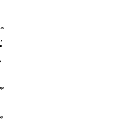
 на
ку
ув
а
 до
ар
.