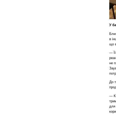
У б
Близ
в ін
що в
— Ї
реан
не п
Заув
пот
До т
прод
— Ки
трим
для
кори