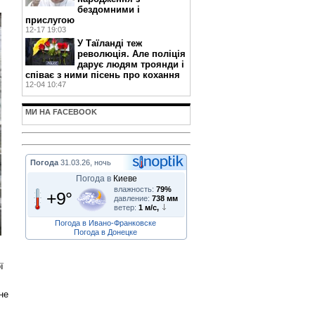
бездомними і
прислугою
12-17 19:03
У Таїланді теж
революція. Але поліція
дарує людям троянди і
співає з ними пісень про кохання
12-04 10:47
МИ НА FACEBOOK
Погода
31.03.26, ночь
Погода в
Киеве
влажность:
79%
+9°
давление:
738 мм
ветер:
1 м/с,
Погода в Ивано-Франковске
Погода в Донецке
ї
не