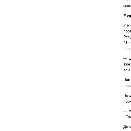
зак
Мед
У мі
пров
Резу
21 с
пере
— Ще
вже
всіє
Пан
пере
Не м
прок
— Ми
- Тр
До с