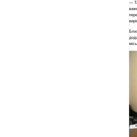
— Та
важк
пере
вирі
Близ
дода
місь