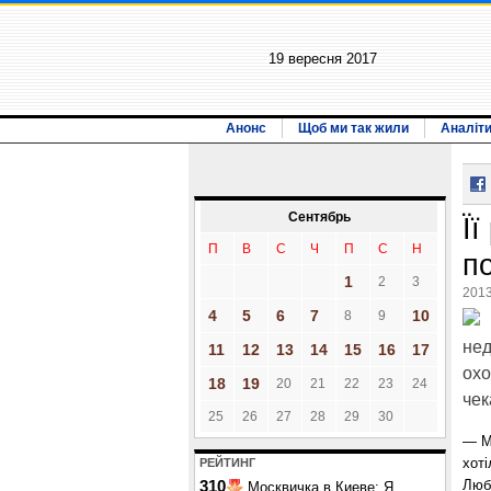
19 вересня 2017
Анонс
Щоб ми так жили
Аналіт
Сентябрь
Її
П
В
С
Ч
П
С
Н
п
1
2
3
2013
4
5
6
7
10
8
9
нед
11
12
13
14
15
16
17
охо
18
19
20
21
22
23
24
чек
25
26
27
28
29
30
— Ма
хоті
РЕЙТИНГ
Люб
310
Москвичка в Киеве: Я