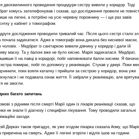
ля двохвилинного проведення процедури сестру вивели у коридор. Тоді
брат комусь зателефонував і сказав, що дослідження провели не повніс
ше на легені, а потрібно на усю черевну порожнину — і ще раз завів
єнтку у кабінет з томографом.
руге дослідження проводили тривалий час. Після цього сестрі стало зл
 почала задихатися. Адже в томографі вона дихала без кисневої маски, 
 чоловік. - Медбрат із санітаркою вивели дівчину у коридор і дали їй
еву маску. Та у балоні вже не було кисню. Марія задихалася. Медбрат,
шивши її на лавці в коридорі, побіг наповнювати балон киснем. Я бачачи
естра помирає, побіг по допомогу у реанімацію. Стукав у двері. Поки мен
ідчинили, поки взяли каталку і прийшли за сестрою у коридор, вона уже
хнулася і не подавала ознак життя. Її забрали у реанімацію, але врятув
я не змогли.
ідних багато запитань
змові з рідними після смерті Марії один із лікарів реанімації сказав, що
ки не знали її діагнозу і специфіки лікування. Тому проводили загальні
імаційні заходи.
ій Деркач також пригадує, як уже згодом лікарка сказала йому, що Марі
 приречена на смерть. Адже її легені згоріли і відлік ішов на години.