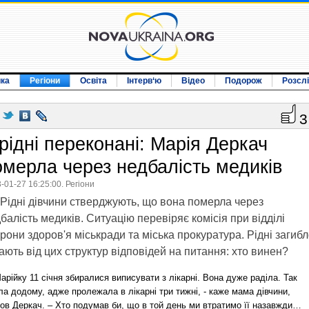
ика
Регіони
Освіта
Інтерв‘ю
Відео
Подорож
Розсл
3
 рідні переконані: Марія Деркач
омерла через недбалість медиків
-01-27 16:25:00. Регіони
Рідні дівчини стверджують, що вона померла через
балість медиків. Ситуацію перевіряє комісія при відділі
рони здоров'я міськради та міська прокуратура. Рідні загибл
ають від цих структур відповідей на питання: хто винен?
рійку 11 січня збиралися виписувати з лікарні. Вона дуже раділа. Так
ла додому, адже пролежала в лікарні три тижні, - каже мама дівчини,
ов Деркач. – Хто подумав би, що в той день ми втратимо її назавжди…