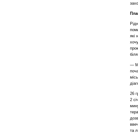
захо
Пла
Рідн
поми
які 
хочу
прок
біля
— М
поча
місь
діаг
26 г
2 сі
мину
тера
дозв
ввеч
та л