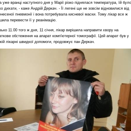
 уже вранці наступного дня у Марії різко піднялася температура, їй бул
о дихати, - каже Андрій Деркач. - Її легені ще не зовсім відновилися від
несеної пневмонії і вона потребувала кисневої маски. Тому лікар все ж
шила перевести її у реанімацію.
ько 11.00 того ж дня, 11 січня, лікар вирішила направити хвору на
ткове обстеження на апарат комп'ютерної томографії. Цей апарат був у
кій лікарні швидкої допомоги, продовжує пан Деркач.