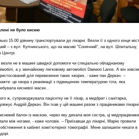
алоні не було кисню
ько 15.00 дівчину транспортували до лікарні. Везли її з одного кінця міс
ший – з вул. Купчинського, що на масиві "Сонячний", на вул. Шпитальну,
 Центрі.
ї везли не в машині швидкої допомоги чи спеціально обладнаному
імобілі, а у звичайному легковому автомобілі Daewoo Lanos. А він зовсім
ристосований для перевезення таких хворих, - каже пан Деркач. –
ажте: це хвора з реанімації з підвищеною температурою тіла, яка
ребувала кисневої маски…
ого ж, супроводжувала пацієнтку не її лікар, а медбрат і санітарка,
овжує Андрій Деркач. Він їхав у цій машині разом з працівниками лікарні
сневий балон із маскою, через яку дихала моя сестра, ці медпрацівники
али між ногами, - каже чоловік. – Приїхавши до лікарні, Марію провели
 обстеження в кабінет комп’ютерної томографії. Мене залишили чекати в
дорі.