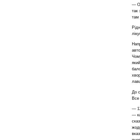
— От
так 
там 
Рідн
ліку
Нап
авт
Чому
який
бал
хвор
лавц
До с
Все 
— 12
— к
ска
жодн
вка
пнев