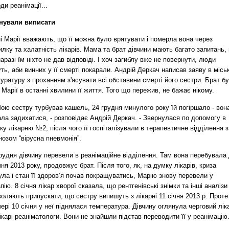
ди реанімації...
нували виписати
і Марії вважають, що її можна було врятувати і померла вона через
лку та халатність лікарів. Мама та брат дівчини мають багато запитань,
наразі їм ніхто не дав відповіді. І хоч загиблу вже не повернути, люди
ть, аби винних у її смерті покарали. Андрій Деркач написав заяву в місь
уратуру з проханням з'ясувати всі обставини смерті його сестри. Брат б
 Марії в останні хвилини її життя. Того що пережив, не бажає нікому.
ою сестру турбував кашель, 24 грудня минулого року їй погіршало - вон
ла задихатися, - розповідає Андрій Деркач. - Звернулася по допомогу в
ку лікарню №2, після чого її госпіталізували в терапевтичне відділення з
нозом “вірусна пневмонія”.
рудня дівчину перевели в реанімаційне відділення. Там вона перебувала
чня 2013 року, продовжує брат. Після того, як, на думку лікарів, криза
ла і стан її здоров’я почав покращуватись, Марію знову перевели у
пію. 8 січня лікар хворої сказала, що рентгенівські знімки та інші аналізи
оляють припускати, що сестру випишуть з лікарні 11 січня 2013 р. Проте
ері 10 січня у неї піднялася температура. Дівчину оглянула черговий лік
ікарі-реаніматологи. Вони не знайшли підстав переводити її у реанімацію