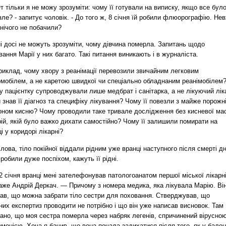
 тільки я не можу зрозуміти: чому її готували на виписку, якщо все бул
зле? - запитує чоловік. - До того ж, 8 січня їй робили флюорографію. Не
нічого не побачили?
і досі не можуть зрозуміти, чому дівчина померла. Запитань щодо
вання Марії у них багато. Такі питання виникають і в журналіста.
риклад, чому хвору з реанімації перевозили звичайним легковим
омобілем, а не каретою швидкої чи спеціально обладнаним реанімобілем
 пацієнтку супроводжували лише медбрат і санітарка, а не лікуючий лік
 знав її діагноз та специфіку лікування? Чому її повезли з майже порожн
оном кисню? Чому проводили таке тривале дослідження без кисневої ма
ій, якій було важко дихати самостійно? Чому її залишили помирати на
і у коридорі лікарні?
лова, тіло покійної віддали рідним уже вранці наступного після смерті дн
робили дуже поспіхом, кажуть її рідні.
 січня вранці мені зателефонував патологоанатом першої міської лікарні
аже Андрій Деркач. — Причому з номера медика, яка лікувала Марію. Ві
зав, що можна забрати тіло сестри для поховання. Стверджував, що
их експертиз проводити не потрібно і що він уже написав висновок. Там
зано, що моя сестра померла через набряк легенів, спричинений вірусно
монією. Хоча я бачив, що вона почала задихатися після того, як у балон