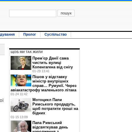
ідування
Пролог
Суспільство
ЩОБ МИ ТАК ЖИЛИ
Прем'єр Данії сама
чистить вулиці
Копенгагена від снігу
01-29 13:41
Пішов у відставку
міністр внутрішніх
справ… Румунії. Через
авіакатастрофу маленького літака
01-24 11:42
Мотоцикл Папи
ої
Римського продадуть,
щоб потратити гроші на
бідних
01-15 13:09
Папа Римський
відсвяткував день
народження з