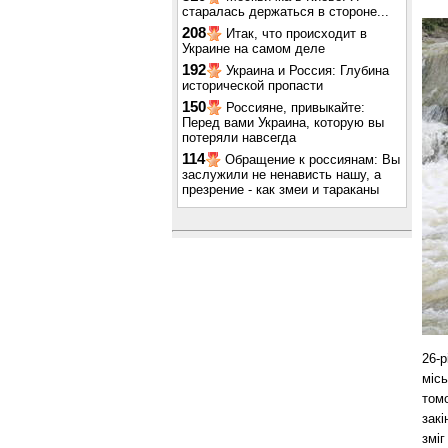
старалась держаться в стороне...
208
Итак, что происходит в
Украине на самом деле
192
Украина и Россия: Глубина
исторической пропасти
150
Россияне, привыкайте:
Перед вами Украина, которую вы
потеряли навсегда
114
Обращение к россиянам: Вы
заслужили не ненависть нашу, а
презрение - как змеи и тараканы
26-р
місь
томо
закі
зміг