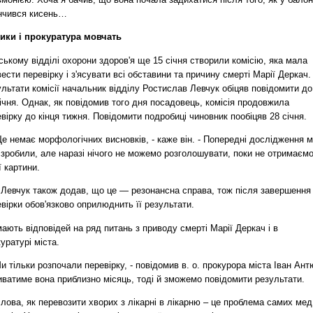
інчився кисень…
ики і прокуратура мовчать
ському відділі охорони здоров'я ще 15 січня створили комісію, яка мала
ести перевірку і з'ясувати всі обставини та причину смерті Марії Деркач.
льтати комісії начальник відділу Ростислав Левчук обіцяв повідомити до
ічня. Однак, як повідомив того дня посадовець, комісія продовжила
вірку до кінця тижня. Повідомити подробиці чиновник пообіцяв 28 січня.
 немає морфологічних висновків, - каже він. - Попередні дослідження 
 зробили, але наразі нічого не можемо розголошувати, поки не отримаєм
ї картини.
 Левчук також додав, що це — резонансна справа, тож після завершення
вірки обов'язково оприлюднить її результати.
ають відповідей на ряд питань з приводу смерті Марії Деркач і в
уратурі міста.
 тільки розпочали перевірку, - повідомив в. о. прокурора міста Іван Ант
иватиме вона приблизно місяць, тоді й зможемо повідомити результати.
лова, як перевозити хворих з лікарні в лікарню – це проблема самих мед