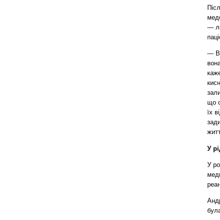
Піс
мед
— ли
паці
— Вд
вона
каже
кисн
зали
що с
їх в
зади
житт
У р
У ро
меди
реан
Андр
була