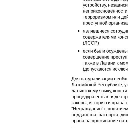
устройству, независ
неприкосновенности 
терроризмом или де
преступной организа
являвшиеся сотрудн
содержателями конс
(ЛССР)
если были осуждены 
совершение преступ
также в Латвии к мо
(допускаются исключе
Для натурализации необх
Латвийской Республике, у
латышскому языку, констит
процедура есть в ряде стр
законы, историю и права 
“Негражданин” с понятием 
подданства, паспорта, ди
права на проживание на т