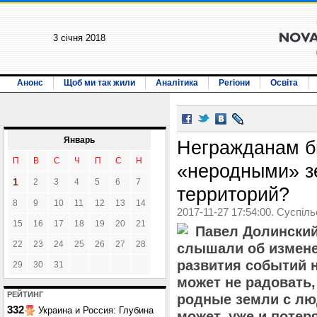
3 січня 2018
Анонс
Щоб ми так жили
Аналітика
Регіони
Освіта
Январь
Негражданам бы
П
В
С
Ч
П
С
Н
«неродными» з
1
2
3
4
5
6
7
территорий?
8
9
10
11
12
13
14
2017-11-27 17:54:00. Суспіл
15
16
17
18
19
20
21
Павел Долинский
22
23
24
25
26
27
28
слышали об изменен
развития событий н
29
30
31
может не радовать,
РЕЙТИНГ
родные земли с лю
332
Украина и Россия: Глубина
может, уже и потер