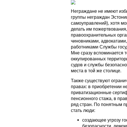
Неграждане не имеют изби
группы неграждан Эстонии
самоуправлений), хотя мог
делать им пожертвования,
правоохранительных орган
чиновниками, адвокатами
работниками Службы госу
Мне сразу вспоминается т
оккупированных территор
судов и службы безопасн
места в той же столице.
Также существуют ограни
правах: в приобретении н
приватизационные сертиф
пенсионного стажа, в пра
ряд стран. По понятным п
стать люди:
создающее угрозу г
безопасности, демок