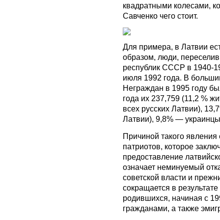
квадратными колесами, кот
Савченко чего стоит.
Для примера, в Латвии ест
образом, люди, пересели
республик СССР в 1940-198
июля 1992 года. В большин
Н
еграждан
в 1995 году бы
года их 237,759 (11,2 % ж
всех русских Латвии), 13
Латвии), 9,8% — украинцы
Причиной такого явления
патриотов, которое заклю
предоставление латвийск
означает неминуемый отк
советской власти и прежн
сокращается в результате
родившихся, начиная с 199
гражданами, а также эмиг