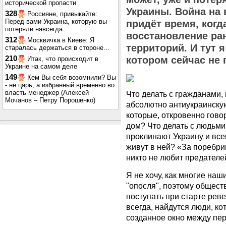
исторической пропасти
Украины. Война на 
328
Россияне, привыкайте:
Перед вами Украина, которую вы
придёт время, когд
потеряли навсегда
восстановление ра
312
Москвичка в Киеве: Я
территорий. И тут 
старалась держаться в стороне...
210
котором сейчас не 
Итак, что происходит в
Украине на самом деле
149
Кем Вы себя возомнили? Вы
- не царь, а избранный временно во
власть менеджер (Алексей
Что делать с гражданами,
Мочанов – Петру Порошенко)
абсолютно антиукраинскую
которые, откровенно гово
дом? Что делать с людьми
проклинают Украину и все
живут в ней? «За поребри
никто не любит предателе
Я не хочу, как многие наш
"опосля", поэтому обществ
поступать при старте реве
всегда, найдутся люди, ко
созданное окно между пер