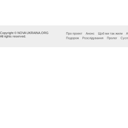
Copyright © NOVA UKRAINA.ORG
Про проект
Анонс
Щоб ми так жили
А
All rights reserved.
Подорож
Розслідування
Пролог
Сусп