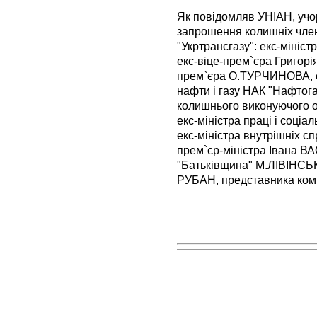
Як повідомляв УНІАН, у
запрошення колишніх член
"Укртрансгазу": екс-мініст
екс-віце-прем`єра Григор
прем`єра О.ТУРЧИНОВА, е
нафти і газу НАК "Нафтог
колишнього виконуючого 
екс-міністра праці і соці
екс-міністра внутрішніх 
прем`єр-міністра Івана В
"Батьківщина" М.ЛІВІНСЬК
РУБАН, представника компа