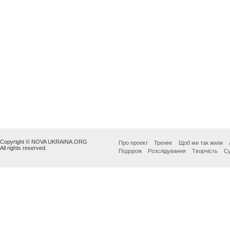
Copyright © NOVA UKRAINA.ORG
Про проект
Тренінг
Щоб ми так жили
All rights reserved.
Подорож
Розслідування
Творчість
Су