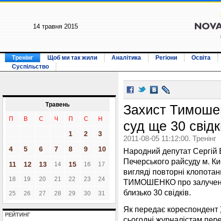
14 травня 2015
Тренінг
Щоб ми так жили
Аналітика
Регіони
Освіта
Суспільство
Травень
Захист Тимошен
П
В
С
Ч
П
С
Н
суд ще 30 свідк
1
2
3
2011-08-05 11:12:00. Тренінг
4
5
6
7
8
9
10
Народний депутат Сергій
Печерського райсуду м. К
11
12
13
15
14
16
17
вигляді повторні клопотан
18
19
20
21
22
23
24
ТИМОШЕНКО про залучення
близько 30 свідків.
25
26
27
28
29
30
31
Як передає кореспондент
РЕЙТИНГ
сьогодні журналістам пере