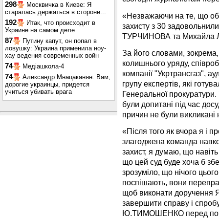
298
Москвичка в Киеве: Я
старалась держаться в стороне...
«Незважаючи на те, що обв
192
Итак, что происходит в
захисту з 30 задовольнил
Украине на самом деле
ТУРЧИНОВА та Михайла Л
87
Путину капут, он попал в
ловушку: Украина применила ноу-
За його словами, зокрема, 
хау ведения современных войн
колишнього уряду, співроб
74
Медіашкола-4
компанії "Укртрансгаз", ау
74
Александр Мнацаканян: Вам,
групу експертів, які готу
дорогие украинцы, придется
учиться убивать врага
Генеральної прокуратури.
були допитані під час досу
причин не були викликані н
«Після того як вчора я і 
злагоджена команда навко
захист, я думаю, що навіть
що цей суд буде хоча б збе
зрозуміло, що нічого цьог
поспішають, вони перепра
щоб виконати доручення 
завершити справу і спробу
Ю.ТИМОШЕНКО перед поча