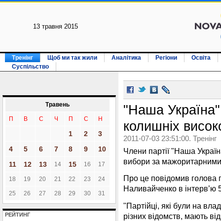
13 травня 2015
Тренінг
Щоб ми так жили
Аналітика
Регіони
Освіта
Суспільство
Травень
"Наша Україна"
П
В
С
Ч
П
С
Н
колишніх висок
1
2
3
2011-07-03 23:51:00. Тренінг
4
5
6
7
8
9
10
Члени партії "Наша Україна
вибори за мажоритарними
11
12
13
15
14
16
17
Про це повідомив голова 
18
19
20
21
22
23
24
Наливайченко в інтерв’ю 5
25
26
27
28
29
30
31
"Партійці, які були на вла
різних відомств, мають ві
РЕЙТИНГ