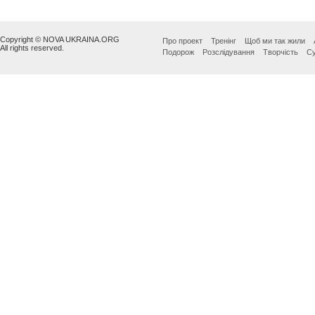
Copyright © NOVA UKRAINA.ORG
Про проект
Тренінг
Щоб ми так жили
All rights reserved.
Подорож
Розслідування
Творчість
Су