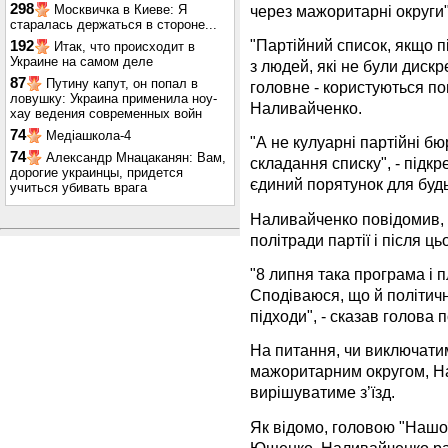
298
через мажоритарні округи",
Москвичка в Киеве: Я
старалась держаться в стороне...
"Партійний список, якщо пі
192
Итак, что происходит в
Украине на самом деле
з людей, які не були дискр
87
Путину капут, он попал в
головне - користуються по
ловушку: Украина применила ноу-
Наливайченко.
хау ведения современных войн
74
Медіашкола-4
"А не кулуарні партійні бюр
74
Александр Мнацаканян: Вам,
складання списку", - підкр
дорогие украинцы, придется
єдиний порятунок для будь
учиться убивать врага
Наливайченко повідомив, 
політради партії і після ць
"8 липня така програма і
Сподіваюся, що й політична
підходи", - сказав голова 
На питання, чи виключатиму
мажоритарним округом, На
вирішуватиме з’їзд.
Як відомо, головою "Нашої
Ющенко. Наливайченко ра