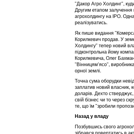
"Дакор Агро Холдинг", куд
Другим етапом залучення 
агрохолдингу на ІРО. Одн
реалізуватись.
Як пише видання "Комерса
Корилкевич продав. У земе
Холдингу" тепер новий вл
підконтрольна йому компан
Корилкевича, Олег Бахма
"Вінницям’ясо", виробника
орної землі.
Точна сума оборудки неві
заплатив новий власник, к
доларів. Дехто стверджує
свій бізнес чи то через ск
те, що їм "зробили пропози
Назад у владу
Позбувшись свого агрохол
зібрався повертатись в ак