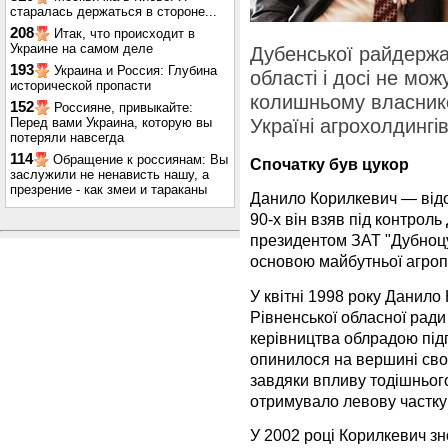
старалась держаться в стороне...
208
Итак, что происходит в
Украине на самом деле
Дубенської райдержад
193
Украина и Россия: Глубина
області і досі не мож
исторической пропасти
колишньому власнико
152
Россияне, привыкайте:
Перед вами Украина, которую вы
Україні агрохолдингі
потеряли навсегда
114
Обращение к россиянам: Вы
Спочатку був цукор
заслужили не ненависть нашу, а
презрение - как змеи и тараканы
Данило Корилкевич — відо
90-х він взяв під контроль
президентом ЗАТ "Дубноцу
основою майбутньої агроп
У квітні 1998 року Данило
Рівненської обласної ради 
керівництва облрадою під
опинилося на вершині свог
завдяки впливу тодішньог
отримувало левову частку
У 2002 році Корилкевич з