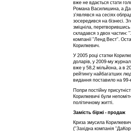
вже не вдається стати гол
Романа Василишина, а Дан
з’являвся на сесіях облрад
зосередився на бізнесі. З
зміцніла, перетворившись
складався з двох частин: "
компанії "Ленд Вест". Ос
Корилкевич.
У 2005 році статки Корилк
доларів, у 2009-му журнал
вже у 58,2 мільйона, а в 2
рейтингу найбагатших лю
видання поставило на 99-е
Попри постійну присутніст
Корилкевичі були непомітні
політичному житті.
Замість біржі - продаж
Криза змусила Корилкевичі
("Західна компанія "ДаКор"