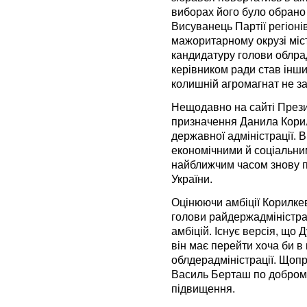
виборах його було обрано 
Висуванець Партії регіонів
мажоритарному окрузі міс
кандидатуру голови облра
керівником ради став інши
колишній агромагнат не з
Нещодавно на сайті Прези
призначення Данила Кори
державної адміністрації.
економічними й соціальни
найближчим часом знову п
України.
Оцінюючи амбіції Корилке
голови райдержадміністрац
амбіцій. Існує версія, що
він має перейти хоча би в 
облдерадміністрації. Щоп
Василь Берташ по доброму
підвищення.