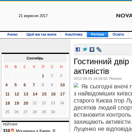
21 вересня 2017
Анонс
Щоб ми так жили
Аналітика
Регіони
Освіта
Сентябрь
Гостинний двір 
П
В
С
Ч
П
С
Н
активістів
1
2
3
2012-06-01 16:56:00. Регіони
4
5
6
7
10
8
9
Як сьогодні вночі
з найвідоміших київсь
11
12
13
14
15
16
17
старого Києва Ігор Лу
18
19
20
21
22
23
24
десятків людей спор
25
26
27
28
29
30
встановити контроль
захищають активісти.
РЕЙТИНГ
Луценко не відповідав
310
Москвичка в Киеве: Я