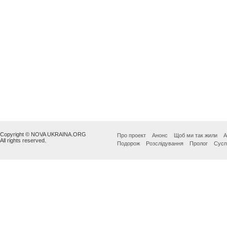
Copyright © NOVA UKRAINA.ORG
Про проект
Анонс
Щоб ми так жили
А
All rights reserved.
Подорож
Розслідування
Пролог
Сусп