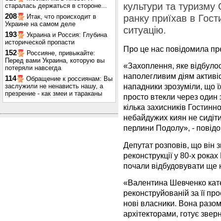
культури та туризму
старалась держаться в стороне...
208
Итак, что происходит в
ранку приїхав в Гост
Украине на самом деле
ситуацію.
193
Украина и Россия: Глубина
исторической пропасти
Про це нас повідомила пр
152
Россияне, привыкайте:
Перед вами Украина, которую вы
«Захоплення, яке відбулос
потеряли навсегда
наполегливим діям активіст
114
Обращение к россиянам: Вы
нападники зрозуміли, що ї
заслужили не ненависть нашу, а
презрение - как змеи и тараканы
просто втекли через один 
кілька захисників Гостинн
небайдужих киян не сидіти
перлини Подолу», - повід
Депутат розповів, що він 
реконструкції у 80-х роках
почали відбудовувати ще н
«Валентина Шевченко кате
реконструйованій за її про
нові власники. Вона разом
архітекторами, готує звер