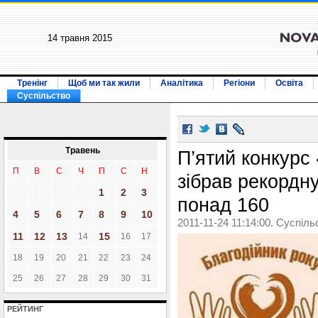
14 травня 2015
Тренінг
Щоб ми так жили
Аналітика
Регіони
Освіта
Суспільство
Травень
П’ятий конкурс
П
В
С
Ч
П
С
Н
зібрав рекордну
1
2
3
понад 160
4
5
6
7
8
9
10
2011-11-24 11:14:00. Суспіль
11
12
13
15
14
16
17
18
19
20
21
22
23
24
25
26
27
28
29
30
31
РЕЙТИНГ