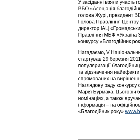
У засіданні взяли участь 
ВБО «Асоціація благодійн
голова Журі, президент ВБ
Голова Правління Центру 
директор ІАЦ «Громадськи
Правління МБФ «Україна 3
конкурсу «Благодійник ро
Нагадаємо, V Національни
стартував 29 березня 2011
популяризації благодійниц
та відзначення найефектив
спрямованих на вирішення
Наглядову раду конкурсу 
Марія Бурмака. Цьогоріч б
номінаціях, а також вруча
інформація – на офіційном
«Благодійник року»
www.bl