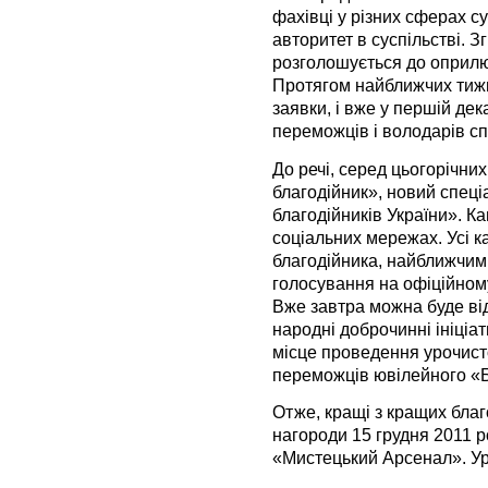
фахівці у різних сферах с
авторитет в суспільстві. З
розголошується до оприлю
Протягом найближчих тижн
заявки, і вже у першій дек
переможців і володарів сп
До речі, серед цьогорічн
благодійник», новий спеці
благодійників України». К
соціальних мережах. Усі к
благодійника, найближчим
голосування на офіційному
Вже завтра можна буде від
народні доброчинні ініціат
місце проведення урочист
переможців ювілейного «Б
Отже, кращі з кращих благ
нагороди 15 грудня 2011 
«Мистецький Арсенал». Уро