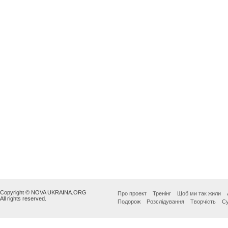
Copyright © NOVA UKRAINA.ORG
Про проект
Тренінг
Щоб ми так жили
All rights reserved.
Подорож
Розслідування
Творчість
Су