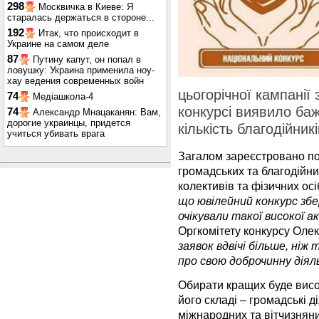
298
Москвичка в Киеве: Я
старалась держаться в стороне...
192
Итак, что происходит в
Украине на самом деле
87
Путину капут, он попал в
ловушку: Украина применила ноу-
хау ведения современных войн
цьогорічної кампанії
74
Медіашкола-4
конкурсі виявило ба
74
Александр Мнацаканян: Вам,
дорогие украинцы, придется
кількість благодійникі
учиться убивать врага
Загалом зареєстровано пон
громадських та благодійни
колективів та фізичних осі
що ювілейний конкурс збер
очікували такої високої 
Оргкомітету конкурсу Оле
заявок вдвічі більше, ніж т
про свою доброчинну діял
Обирати кращих буде висо
його складі – громадські д
міжнародних та вітчизняни