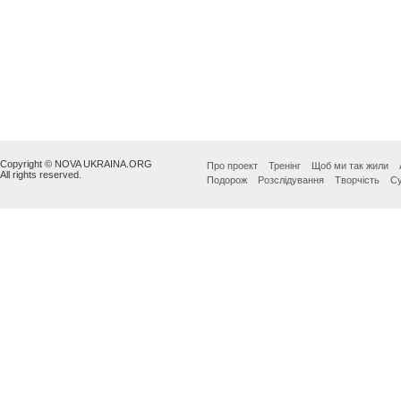
Copyright © NOVA UKRAINA.ORG
Про проект
Тренінг
Щоб ми так жили
All rights reserved.
Подорож
Розслідування
Творчість
Су