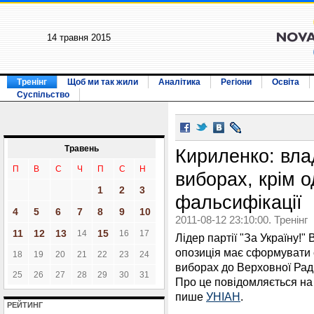
14 травня 2015
Тренінг
Щоб ми так жили
Аналітика
Регіони
Освіта
Суспільство
Травень
Кириленко: вла
П
В
С
Ч
П
С
Н
виборах, крім о
1
2
3
фальсифікації
4
5
6
7
8
9
10
2011-08-12 23:10:00. Тренінг
11
12
13
15
14
16
17
Лідер партії "За Україну
опозиція має сформувати є
18
19
20
21
22
23
24
виборах до Верховної Рад
25
26
27
28
29
30
31
Про це повідомляється на о
пише
УНІАН
.
РЕЙТИНГ