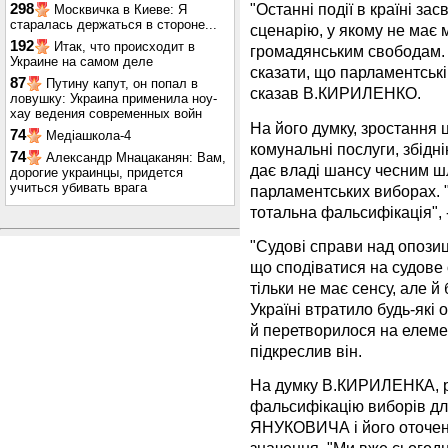
"Останні події в країні за
298
Москвичка в Киеве: Я
старалась держаться в стороне...
сценарію, у якому не має 
192
Итак, что происходит в
громадянським свободам. 
Украине на самом деле
сказати, що парламентські
87
Путину капут, он попал в
сказав В.КИРИЛЕНКО.
ловушку: Украина применила ноу-
хау ведения современных войн
На його думку, зростання 
74
Медіашкола-4
комунальні послуги, збідн
74
Александр Мнацаканян: Вам,
дає владі шансу чесним ш
дорогие украинцы, придется
учиться убивать врага
парламентських виборах. 
тотальна фальсифікація", -
"Судові справи над опози
що сподіватися на судове 
тільки не має сенсу, але 
Україні втратило будь-які
й перетворилося на елеме
підкреслив він.
На думку В.КИРИЛЕНКА, р
фальсифікацію виборів дл
ЯНУКОВИЧА і його оточенн