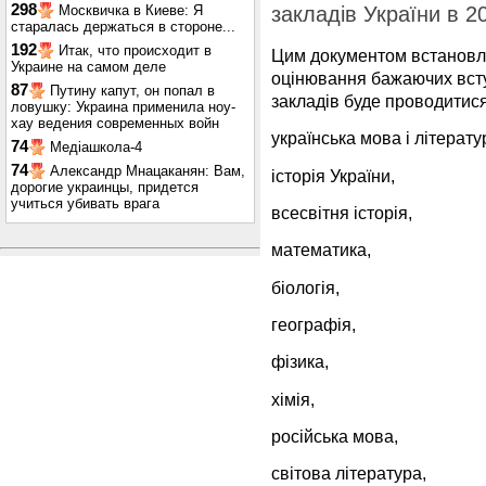
298
Москвичка в Киеве: Я
закладів України в 2
старалась держаться в стороне...
192
Итак, что происходит в
Цим документом встановл
Украине на самом деле
оцінювання бажаючих всту
87
Путину капут, он попал в
закладів буде проводитися
ловушку: Украина применила ноу-
хау ведения современных войн
українська мова і літерату
74
Медіашкола-4
74
Александр Мнацаканян: Вам,
історія України,
дорогие украинцы, придется
учиться убивать врага
всесвітня історія,
математика,
біологія,
географія,
фізика,
хімія,
російська мова,
світова література,