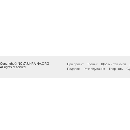
Copyright © NOVA UKRAINA.ORG
Про проект
Тренінг
Щоб ми так жили
All rights reserved.
Подорож
Розслідування
Творчість
Су