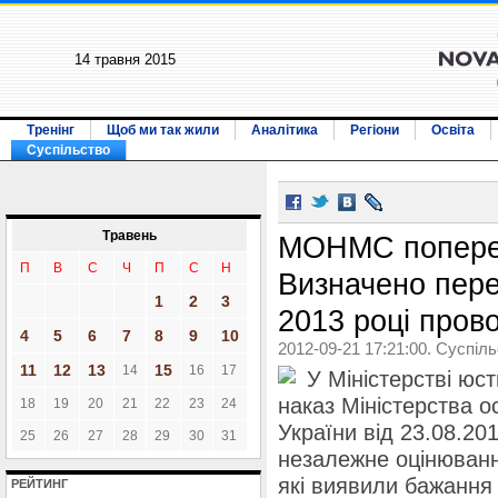
14 травня 2015
Тренінг
Щоб ми так жили
Аналітика
Регіони
Освіта
Суспільство
Травень
МОНМС поперед
П
В
С
Ч
П
С
Н
Визначено перел
1
2
3
2013 році про
4
5
6
7
8
9
10
2012-09-21 17:21:00. Суспіл
11
12
13
15
14
16
17
У Міністерстві юс
наказ Міністерства ос
18
19
20
21
22
23
24
України від 23.08.20
25
26
27
28
29
30
31
незалежне оцінюванн
які виявили бажання
РЕЙТИНГ