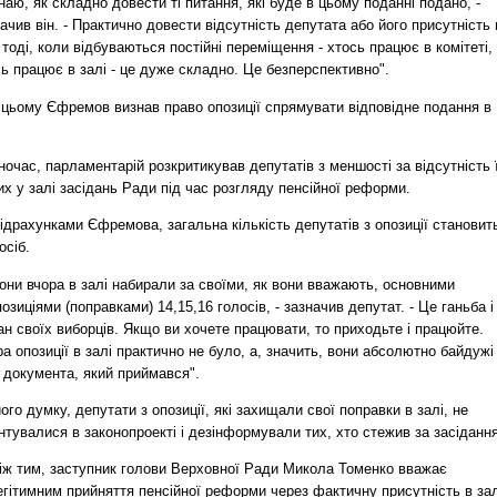
наю, як складно довести ті питання, які буде в цьому поданні подано, -
ачив він. - Практично довести відсутність депутата або його присутність 
 тоді, коли відбуваються постійні переміщення - хтось працює в комітеті,
ь працює в залі - це дуже складно. Це безперспективно".
 цьому Єфремов визнав право опозиції спрямувати відповідне подання в
очас, парламентарій розкритикував депутатів з меншості за відсутність 
х у залі засідань Ради під час розгляду пенсійної реформи.
ідрахунками Єфремова, загальна кількість депутатів з опозиції становит
осіб.
они вчора в залі набирали за своїми, як вони вважають, основними
озиціями (поправками) 14,15,16 голосів, - зазначив депутат. - Це ганьба і
н своїх виборців. Якщо ви хочете працювати, то приходьте і працюйте.
а опозиції в залі практично не було, а, значить, вони абсолютно байдужі
 документа, який приймався".
ого думку, депутати з опозиції, які захищали свої поправки в залі, не
нтувалися в законопроекті і дезінформували тих, хто стежив за засіданн
іж тим, заступник голови Верховної Ради Микола Томенко вважає
гітимним прийняття пенсійної реформи через фактичну присутність в зал