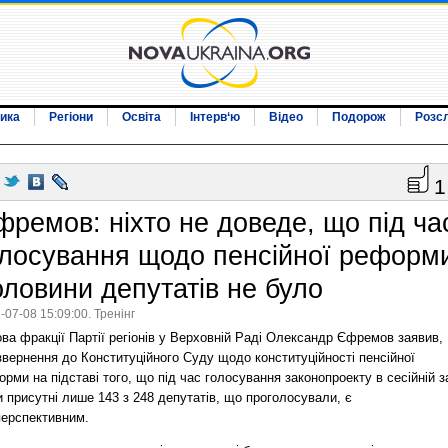
ика
Регіони
Освіта
Інтерв‘ю
Відео
Подорож
Розс
1
фремов: ніхто не доведе, що під ча
олосування щодо пенсійної реформ
оловини депутатів не було
-07-08 15:09:00. Тренінг
ва фракції Партії регіонів у Верховній Раді Олександр Єфремов заявив,
вернення до Конституційного Суду щодо конституційності пенсійної
рми на підставі того, що під час голосування законопроекту в сесійній з
 присутні лише 143 з 248 депутатів, що проголосували, є
перспективним.