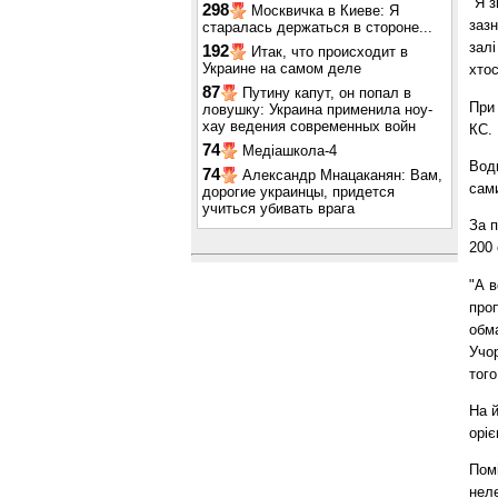
"Я з
298
Москвичка в Киеве: Я
зазн
старалась держаться в стороне...
залі
192
Итак, что происходит в
Украине на самом деле
хтос
87
Путину капут, он попал в
При
ловушку: Украина применила ноу-
хау ведения современных войн
КС.
74
Медіашкола-4
Водн
74
Александр Мнацаканян: Вам,
сами
дорогие украинцы, придется
учиться убивать врага
За п
200 
"А в
проп
обма
Учор
того
На й
оріє
Пом
неле