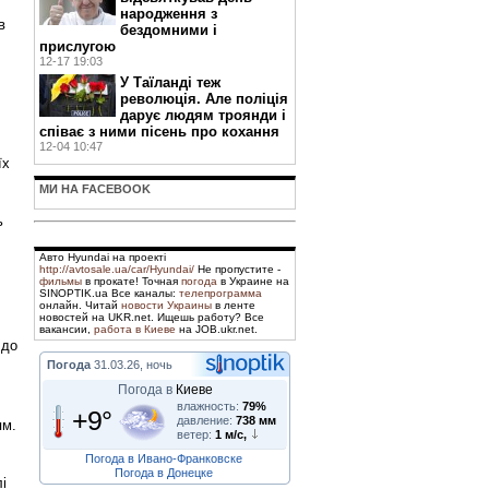
народження з
в
бездомними і
прислугою
12-17 19:03
У Таїланді теж
революція. Але поліція
дарує людям троянди і
співає з ними пісень про кохання
12-04 10:47
їх
МИ НА FACEBOOK
ь
Авто Hyundai на проекті
http://avtosale.ua/car/Hyundai/
Не пропустите -
фильмы
в прокате! Точная
погода
в Украине на
SINOPTIK.ua Все каналы:
телепрограмма
онлайн. Читай
новости Украины
в ленте
новостей на UKR.net. Ищешь работу? Все
вакансии,
работа в Киеве
на JOB.ukr.net.
 до
Погода
31.03.26, ночь
Погода в
Киеве
влажность:
79%
+9°
давление:
738 мм
ям.
ветер:
1 м/с,
Погода в Ивано-Франковске
Погода в Донецке
і