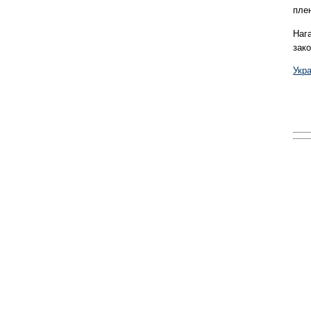
плен
Нага
зак
Укра