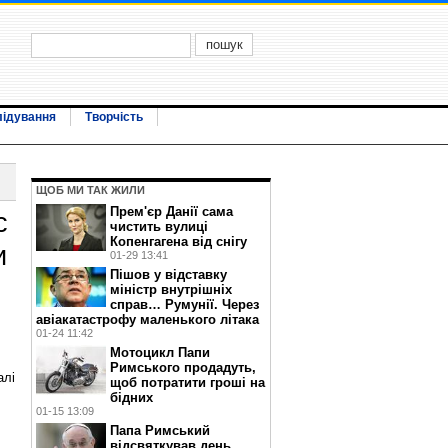
лідування
Творчість
ЩОБ МИ ТАК ЖИЛИ
Прем'єр Данії сама
с
чистить вулиці
Копенгагена від снігу
и
01-29 13:41
Пішов у відставку
міністр внутрішніх
справ… Румунії. Через
авіакатастрофу маленького літака
01-24 11:42
Мотоцикл Папи
Римського продадуть,
алі
щоб потратити гроші на
бідних
01-15 13:09
Папа Римський
відсвяткував день