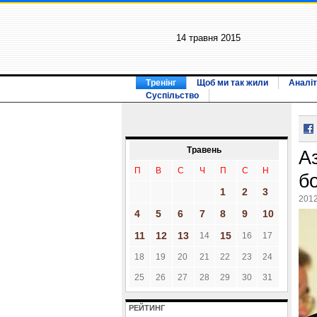
14 травня 2015
Тренінг
Щоб ми так жили
Аналіт
Суспільство
Травень
А
П
В
С
Ч
П
С
Н
бо
1
2
3
2012
4
5
6
7
8
9
10
11
12
13
15
14
16
17
18
19
20
21
22
23
24
25
26
27
28
29
30
31
РЕЙТИНГ