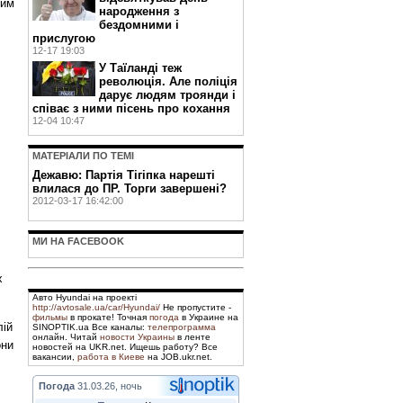
ним
народження з
бездомними і
прислугою
12-17 19:03
У Таїланді теж
революція. Але поліція
дарує людям троянди і
співає з ними пісень про кохання
12-04 10:47
МАТЕРIАЛИ ПО ТЕМI
Дежавю: Партія Тігіпка нарешті
влилася до ПР. Торги завершені?
2012-03-17 16:42:00
МИ НА FACEBOOK
х
Авто Hyundai на проекті
http://avtosale.ua/car/Hyundai/
Не пропустите -
фильмы
в прокате! Точная
погода
в Украине на
лій
SINOPTIK.ua Все каналы:
телепрограмма
онлайн. Читай
новости Украины
в ленте
они
новостей на UKR.net. Ищешь работу? Все
вакансии,
работа в Киеве
на JOB.ukr.net.
Погода
31.03.26, ночь