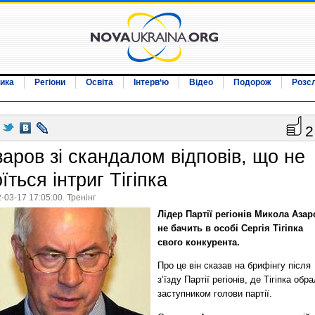
ика
Регіони
Освіта
Інтерв‘ю
Відео
Подорож
Розс
2
заров зі скандалом відповів, що не
їться інтриг Тігіпка
-03-17 17:05:00. Тренінг
Лідер Партії регіонів Микола Азар
не бачить в особі Сергія Тігіпка
свого конкурента.
Про це він сказав на брифінгу після
з’їзду Партії регіонів, де Тігіпка обр
заступником голови партії.