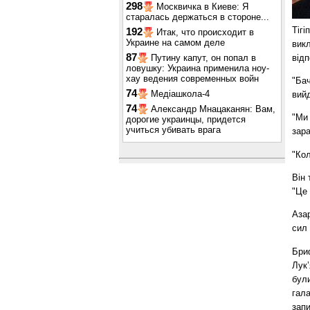
298
Москвичка в Киеве: Я
старалась держаться в стороне...
Тігі
192
Итак, что происходит в
Украине на самом деле
викл
87
відп
Путину капут, он попал в
ловушку: Украина применила ноу-
хау ведения современных войн
"Бач
74
Медіашкола-4
вийд
74
Александр Мнацаканян: Вам,
"Ми 
дорогие украинцы, придется
учиться убивать врага
зара
"Кол
Він 
"Це 
Азар
сил 
Бри
Лук’
були
гала
запи