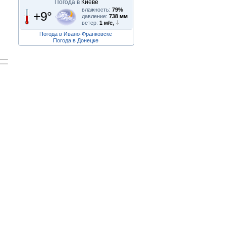
Погода в
Киеве
влажность:
79%
+9°
давление:
738 мм
ветер:
1 м/с,
Погода в Ивано-Франковске
Погода в Донецке