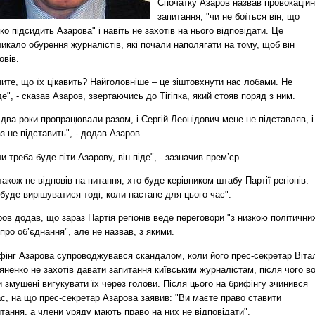
Спочатку Азаров назвав провокацій
запитання, "чи не боїться він, що
пко підсидить Азарова" і навіть не захотів на нього відповідати. Це
икало обурення журналістів, які почали наполягати на тому, щоб він
овів.
ите, що їх цікавить? Найголовніше – це зіштовхнути нас лобами. Не
е", - сказав Азаров, звертаючись до Тігіпка, який стояв поряд з ним.
два роки пропрацювали разом, і Сергій Леонідович мене не підставляв, і
з не підставить", - додав Азаров.
и треба буде піти Азарову, він піде", - зазначив прем’єр.
також не відповів на питання, хто буде керівником штабу Партії регіонів:
буде вирішуватися тоді, коли настане для цього час".
ов додав, що зараз Партія регіонів веде переговори "з низкою політични
про об’єднання", але не назвав, з якими.
фінг Азарова супроводжувався скандалом, коли його прес-секретар Віта
яненко не захотів давати запитання київським журналістам, після чого в
 змушені вигукувати їх через голови. Після цього на брифінгу зчинився
с, на що прес-секретар Азарова заявив: "Ви маєте право ставити
тання, а члени уряду мають право на них не відповідати".