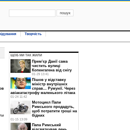
лідування
Творчість
ЩОБ МИ ТАК ЖИЛИ
Прем'єр Данії сама
чистить вулиці
Копенгагена від снігу
01-29 13:41
Пішов у відставку
міністр внутрішніх
ов
справ… Румунії. Через
авіакатастрофу маленького літака
01-24 11:42
Мотоцикл Папи
Римського продадуть,
щоб потратити гроші на
бідних
али
01-15 13:09
Папа Римський
відсвяткував день