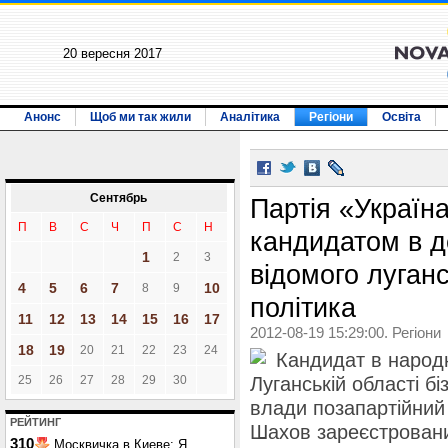
20 вересня 2017
Анонс
Щоб ми так жили
Аналітика
Регіони
Освіта
Сентябрь
Партія «Україн
П
В
С
Ч
П
С
Н
кандидатом в д
1
2
3
відомого луган
4
5
6
7
10
8
9
політика
11
12
13
14
15
16
17
2012-08-19 15:29:00. Регіони
18
19
20
21
22
23
24
Кандидат в народн
25
26
27
28
29
30
Луганській області б
влади позапартійний
РЕЙТИНГ
Шахов зареєстровани
310
Москвичка в Киеве: Я