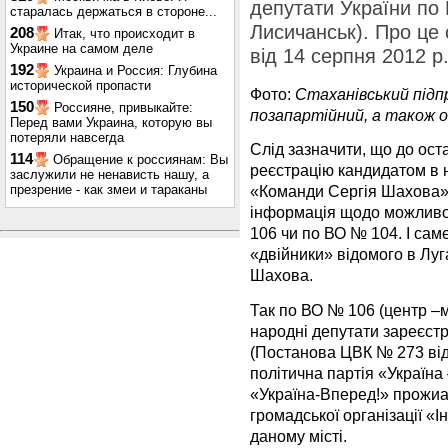
депутати України по
старалась держаться в стороне...
Лисичанськ). Про це
208
Итак, что происходит в
Украине на самом деле
від 14 серпня 2012 р
192
Украина и Россия: Глубина
исторической пропасти
Фото:
Стаханівський підп
150
Россияне, привыкайте:
позапартійний, а також 
Перед вами Украина, которую вы
потеряли навсегда
Слід зазначити, що до ост
114
Обращение к россиянам: Вы
реєстрацію кандидатом в 
заслужили не ненависть нашу, а
презрение - как змеи и тараканы
«Команди Сергія Шахова»
інформація щодо можливо
106 чи по ВО № 104. І саме
«двійники» відомого в Луг
Шахова.
Так по ВО № 106 (центр –
народні депутати зареєс
(Постанова ЦВК № 273 від 
політична партія «Україна 
«Україна-Вперед!» прожиа
громадської організації «
даному місті.