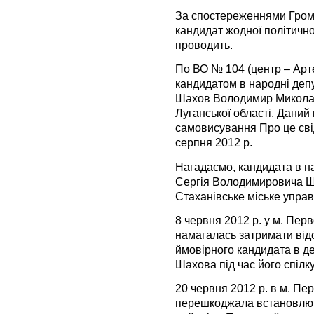
За спостереженнями Гро
кандидат жодної політичної
проводить.
По ВО № 104 (центр – Арт
кандидатом в народні деп
Шахов Володимир Миколай
Луганської області. Дани
самовисування Про це сві
серпня 2012 р.
Нагадаємо, кандидата в н
Сергія Володимировича Ш
Стаханівське міське управл
8 червня 2012 р. у м. Перв
намагалась затримати від
ймовірного кандидата в д
Шахова під час його спіл
20 червня 2012 р. в м. Пер
перешкоджала встановлюв