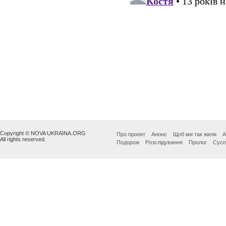
Copyright © NOVA UKRAINA.ORG
Про проект
Анонс
Щоб ми так жили
А
All rights reserved.
Подорож
Розслідування
Пролог
Сусп