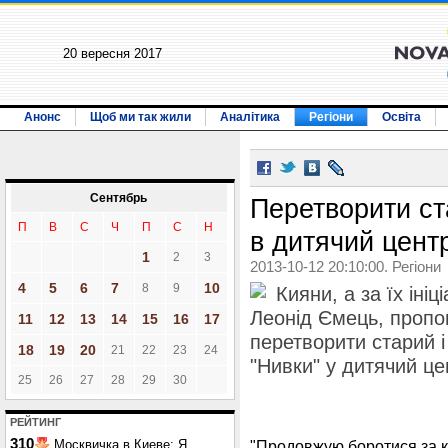
20 вересня 2017
Анонс
Щоб ми так жили
Аналітика
Регіони
Освіта
Сентябрь
Перетворити ст
П
В
С
Ч
П
С
Н
в дитячий цент
1
2
3
2013-10-12 20:10:00. Регіони
4
5
6
7
10
8
9
Кияни, а за їх іні
Леонід Ємець, пропон
11
12
13
14
15
16
17
перетворити старий і
18
19
20
21
22
23
24
"Нивки" у дитячий це
25
26
27
28
29
30
РЕЙТИНГ
310
Москвичка в Киеве: Я
"Продовжую боротися за кі