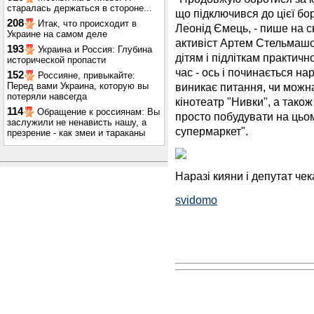
старалась держаться в стороне...
що підключився до цієї бо
208
Итак, что происходит в
Леонід Ємець, - пише на с
Украине на самом деле
активіст Артем Стельмашов
193
Украина и Россия: Глубина
дітям і підліткам практичн
исторической пропасти
час - ось і починається нарк
152
Россияне, привыкайте:
Перед вами Украина, которую вы
виникає питання, чи можн
потеряли навсегда
кінотеатр "Нивки", а також 
114
Обращение к россиянам: Вы
просто побудувати на цьом
заслужили не ненависть нашу, а
супермаркет".
презрение - как змеи и тараканы
Наразі кияни і депутат че
svidomo