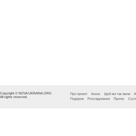
Copyright © NOVA UKRAINA.ORG
Про проект
Анонс
Щоб ми так жили
А
All rights reserved.
Подорож
Розслідування
Пролог
Сусп