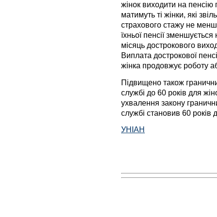
жінок виходити на пенсію 
матимуть ті жінки, які зві
страхового стажу не менше
їхньої пенсії зменшується
місяць дострокового виход
Виплата дострокової пенсі
жінка продовжує роботу а
Підвищено також гранични
службі до 60 років для жіно
ухвалення закону граничн
службі становив 60 років дл
УНІАН