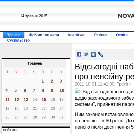
14 травня 2015
Тренінг
Щоб ми так жили
Аналітика
Регіони
Освіта
Суспільство
Травень
Відсьогодні наб
П
В
С
Ч
П
С
Н
про пенсійну 
1
2
3
2011-10-01 11:41:00. Тренінг
4
5
6
7
8
9
10
Від сьогоднішнього дн
щодо законодавчого забе
11
12
13
15
14
16
17
системи", прийнятий парл
18
19
20
21
22
23
24
Цим законом встановлено є
25
26
27
28
29
30
31
на пенсію – в 60 років. Д
пенсію після досягнення 55
РЕЙТИНГ