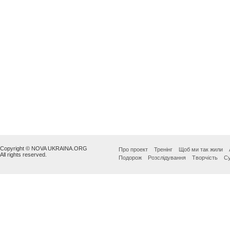
Copyright © NOVA UKRAINA.ORG
Про проект
Тренінг
Щоб ми так жили
All rights reserved.
Подорож
Розслідування
Творчість
Су