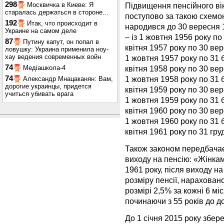
298
Підвищення пенсійного ві
Москвичка в Киеве: Я
старалась держаться в стороне...
поступово за такою схемою:
192
Итак, что происходит в
народився до 30 вересня 1
Украине на самом деле
– із 1 жовтня 1956 року по 
87
Путину капут, он попал в
квітня 1957 року по 30 вере
ловушку: Украина применила ноу-
хау ведения современных войн
1 жовтня 1957 року по 31 б
74
квітня 1958 року по 30 вере
Медіашкола-4
1 жовтня 1958 року по 31 б
74
Александр Мнацаканян: Вам,
дорогие украинцы, придется
квітня 1959 року по 30 вере
учиться убивать врага
1 жовтня 1959 року по 31 б
квітня 1960 року по 30 вере
1 жовтня 1960 року по 31 б
квітня 1961 року по 31 гру
Також законом передбачає
виходу на пенсію: «Жінкам
1961 року, після виходу 
розміру пенсії, нараховано
розмірі 2,5% за кожні 6 мі
починаючи з 55 років до д
До 1 січня 2015 року збер