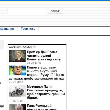
лідування
Творчість
ЩОБ МИ ТАК ЖИЛИ
Прем'єр Данії сама
чистить вулиці
Копенгагена від снігу
01-29 13:41
Пішов у відставку
міністр внутрішніх
справ… Румунії. Через
авіакатастрофу маленького літака
01-24 11:42
о
Мотоцикл Папи
Римського продадуть,
щоб потратити гроші на
бідних
01-15 13:09
Папа Римський
ади
відсвяткував день