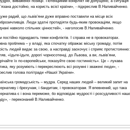
 мудрої, виваженої позиції. Потенційний конфлікт не допущено, а ситуація
’язана достойно, на користь всієї країни», - підкреслив В.Наливайченко.
уже радий, що львів’яни дуже вправно поставили на місце всіх
оброзичливців. Люди здатні протидіяти будь-яким провокаціям, якщо
днані навколо спільних цінностей», - наголосив В.Наливайченко.
 постійно підкидають теми конфліктів. І справа не в провокаторах.
вна проблема – у владі, яка спочатку ображає міську громаду, потім
ість людей видає за свою, а насправді заохочує і сприяє протистоянню:
яв, «їдьте-їдьте, дорогі чорносотенці, до Львова, а ви, львів’яни,
річайте їх по-європейськи, показуйте свою гостинність». Це – лукава
тика, яку розуміють і перекреслюють всі розумні і зважені люди», -
реслив голова політради «Нашої України».
раїнська громадськість – мудра. Серед наших людей – великий запит на
ернативу і брехунам, і бандитам, і провокаторам. Я впевнений, що така
ернатива є і вона переможе, бо відповідає мудрості і розсудливості наш
оду», - переконаний В.Наливайченко.