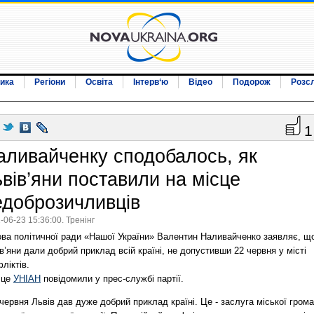
ика
Регіони
Освіта
Інтерв‘ю
Відео
Подорож
Розс
1
аливайченку сподобалось, як
ьвів’яни поставили на місце
едоброзичливців
-06-23 15:36:00. Тренінг
ова політичної ради «Нашої України» Валентин Наливайченко заявляє, щ
в’яни дали добрий приклад всій країні, не допустивши 22 червня у місті
ліктів.
 це
УНІАН
повідомили у прес-службі партії.
червня Львів дав дуже добрий приклад країні. Це - заслуга міської гром