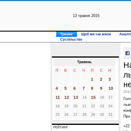
13 травня 2015
Тренінг
Щоб ми так жили
Аналіт
Суспільство
Травень
Н
П
В
С
Ч
П
С
Н
л
1
2
3
н
4
5
6
7
8
9
10
2011
11
12
13
15
14
16
17
Гол
льві
18
19
20
21
22
23
24
конф
25
26
27
28
29
30
31
Про
«22 
РЕЙТИНГ