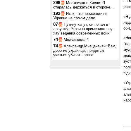
і її
298
Москвичка в Киеве: Я
розв
старалась держаться в стороне...
192
Итак, что происходит в
«Я д
Украине на самом деле
нед
87
Путину капут, он попал в
об’є
ловушку: Украина применила ноу-
хау ведения современных войн
«Нам
74
Медіашкола-4
Голо
74
Александр Мнацаканян: Вам,
мудр
дорогие украинцы, придется
учиться убивать врага
мовл
зуст
полі
підк
«Ук
альт
альт
нар