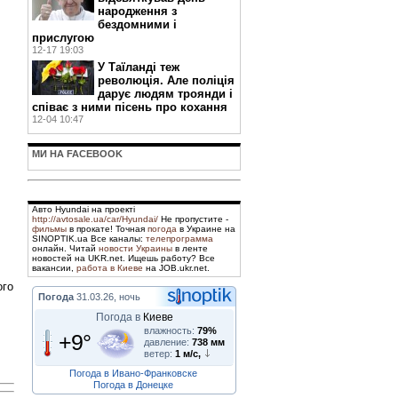
народження з
бездомними і
прислугою
12-17 19:03
У Таїланді теж
революція. Але поліція
дарує людям троянди і
співає з ними пісень про кохання
12-04 10:47
МИ НА FACEBOOK
Авто Hyundai на проекті
http://avtosale.ua/car/Hyundai/
Не пропустите -
фильмы
в прокате! Точная
погода
в Украине на
SINOPTIK.ua Все каналы:
телепрограмма
онлайн. Читай
новости Украины
в ленте
новостей на UKR.net. Ищешь работу? Все
вакансии,
работа в Киеве
на JOB.ukr.net.
ого
Погода
31.03.26, ночь
Погода в
Киеве
влажность:
79%
+9°
давление:
738 мм
ветер:
1 м/с,
Погода в Ивано-Франковске
Погода в Донецке