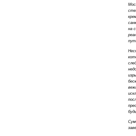
Мос
сте
кре
сан
на 
реа
пут
Нес
кот
сле
нед
изр
бес
веж
иск
пос
пре
буд
Сум
зав