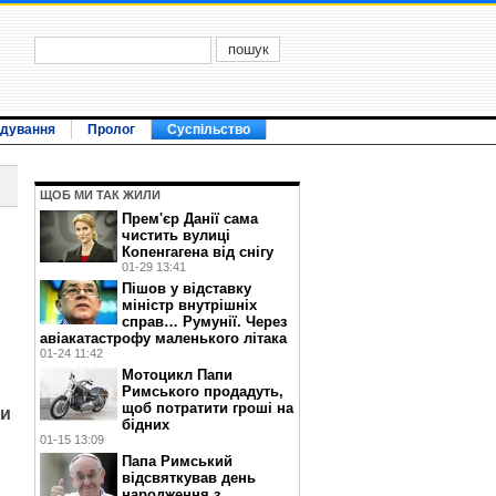
ідування
Пролог
Суспільство
ЩОБ МИ ТАК ЖИЛИ
Прем'єр Данії сама
ь
чистить вулиці
Копенгагена від снігу
01-29 13:41
Пішов у відставку
міністр внутрішніх
справ… Румунії. Через
авіакатастрофу маленького літака
01-24 11:42
Мотоцикл Папи
Римського продадуть,
щоб потратити гроші на
ти
бідних
01-15 13:09
Папа Римський
відсвяткував день
народження з