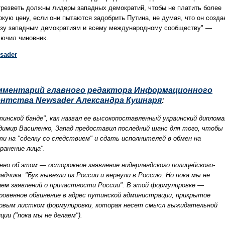
трезветь должны лидеры западных демократий, чтобы не платить более
окую цену, если они пытаются задобрить Путина, не думая, что он созда
озу западным демократиям и всему международному сообществу" —
лючил чиновник.
sader
мментарий главного редактора Информационного
ентства Newsader Александра Кушнаря
:
тинской банде", как назвал ее высокопоставленный украинский диплом
димир Василенко, Запад предоставил последний шанс для того, чтобы
ти на "сделку со следствием" и сдать исполнителей в обмен на
ранение лица".
нно об этом — осторожное заявление нидерландского полицейского-
ладчика: "Бук вывезли из России и вернули в Россию. Но пока мы не
аем заявлений о причастности России". В этой формулировке —
ровенное обвинение в адрес путинской администрации, прикрытое
овым листком формулировки, которая несет смысл выжидательной
ции ("пока мы не делаем").