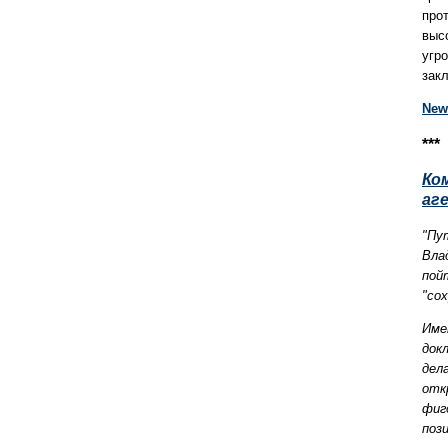
про
выс
угр
зак
New
***
Ко
аг
"Пу
Вла
пой
"сох
Име
док
дел
отк
фиг
пози