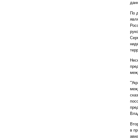
дан
По 
явл
Рос
рук
Сер
нид
тер
Нес
пре
меж
"Ук
меж
ска
пос
пре
Вла
Вто
в п
ави