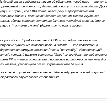
дыдущий опыт свидетельствует об обратном: перед нами — типичн
труктивный тип личности, движущейся по пути самоликвидации. Даже
уации с Сирией, где США пошли навстречу террористическим
бованиям Москвы, российский деспот на ровном месте умудрился
валить сделку, которая оставляла для него последний шанс выйти из
уации с "чистыми руками" (даром что по пояс в крови).
ка российских Су-24 на гумконвой ООН и последующие нарочито
пощадные бункерные бомбардировки в Алеппо — это коллективно-
ударственное самоуничтожение России "по Фрейду". Испепеляющий
натос", который целиком вытеснил "Эрос" из государственной внешне
итики РФ и теперь отчитывает последние исторические минуты для
его хозяина, угасающего от шизофренического безумия.
 на всякий случай затаил дыхание, дабы предупредить предсмертный
сок раненого двухголового стервятника.