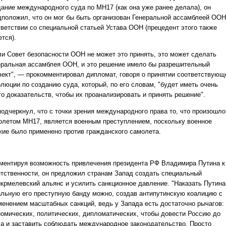
дание международного суда по MH17 (как она уже ранее делала), он
дположил, что он мог бы быть организован Генеральной ассамблеей ООН
тветствии со специальной статьей Устава ООН (прецедент этого также
тся).
ли Совет безопасности ООН не может это принять, это может сделать
еральная ассамблея ООН, и это решение имело бы разрешительный
ект", — прокомментировал дипломат, говоря о принятии соответствующ
олюции по созданию суда, который, по его словам, "будет иметь очень
го доказательств, чтобы их проанализировать и принять решение".
подчеркнул, что с точки зрения международного права то, что произошло
олетом МН17, является военным преступлением, поскольку военное
жие было применено против гражданского самолета.
ментируя возможность привлечения президента РФ Владимира Путина к
етственности, он предложил странам Запад создать специальный
икрмелевский альянс и усилить санкционное давление. "Наказать Путина
альную его преступную банду можно, создав антипутинскую коалицию с
менением масштабных санкций, ведь у Запада есть достаточно рычагов:
номических, политических, дипломатических, чтобы довести Россию до
ха и заставить соблюдать международное законодательство. Просто