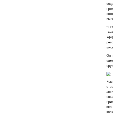
соз
пре
соо
имее
"Ес
Ген
эфф
рез
мно
Он 
сам
ору
Ком
отв
ант
ост
при
эко
кра