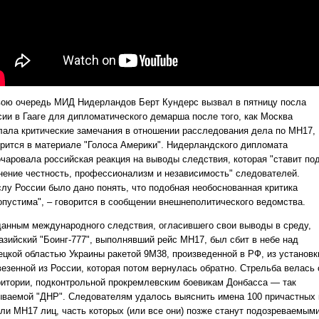
вою очередь МИД Нидерландов Берт Кундерс вызвал в пятницу посла
сии в Гааге для дипломатического демарша после того, как Москва
лала критические замечания в отношении расследования дела по МН17,
орится в материале "Голоса Америки". Нидерландского дипломата
очаровала российская реакция на выводы следствия, которая "ставит по
нение честность, профессионализм и независимость" следователей.
слу России было дано понять, что подобная необоснованная критика
опустима", – говорится в сообщении внешнеполитического ведомства.
данным международного следствия, огласившего свои выводы в среду,
азийский "Боинг-777", выполнявший рейс MH17, был сбит в небе над
ецкой областью Украины ракетой 9М38, произведенной в РФ, из установк
везенной из России, которая потом вернулась обратно. Стрельба велась 
ритории, подконтрольной прокремлевским боевикам Донбасса — так
ываемой "ДНР". Следователям удалось выяснить имена 100 причастных 
ели МН17 лиц, часть которых (или все они) позже станут подозреваемыми