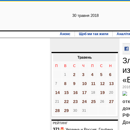
30 травня 2018
Анонс
Щоб ми так жили
Аналіт
Травень
З
П
В
С
Ч
П
С
Н
и
2
3
4
5
6
1
«
8
9
10
11
12
13
7
2016
14
15
16
17
19
18
20
отк
22
23
24
25
27
21
26
до
28
29
30
31
РФ
До
РЕЙТИНГ
371
Украина и Россия: Глубина