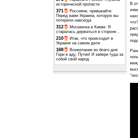
В о
исторической пропасти
изв
371
Россияне, привыкайте:
Перед вами Украина, которую вы
нах
потеряли навсегда
что
312
Москвичка в Киеве: Я
рас
старалась держаться в стороне...
пре
210
Итак, что происходит в
под
Украине на самом деле
168
Возжелание во благо дня:
Ран
Гори в аду, Путин! И забери туда за
поп
собой свой народ
межд
выс
"ок