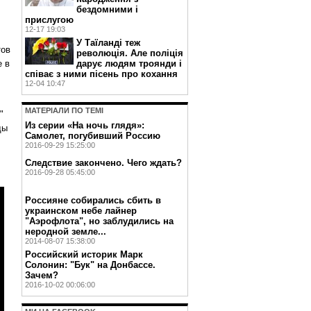
бездомними і
прислугою
12-17 19:03
У Таїланді теж
тов
революція. Але поліція
е в
дарує людям троянди і
співає з ними пісень про кохання
12-04 10:47
МАТЕРIАЛИ ПО ТЕМI
"
Из серии «На ночь глядя»:
ды
Самолет, погубивший Россию
2016-09-29 15:25:00
Следствие закончено. Чего ждать?
2016-09-28 05:45:00
Россияне собирались сбить в
украинском небе лайнер
"Аэрофлота", но заблудились на
неродной земле...
2014-08-07 15:38:00
Российский историк Марк
Солонин: "Бук" на Донбассе.
Зачем?
2016-10-02 00:06:00