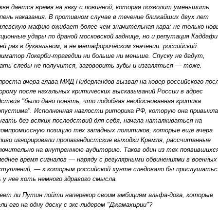
кве дается время на явку с повинной, которая позволит уменьшить
пень наказания. В противном случае в течение ближайших двух лет
млевскую мафию ожидает более чем значительная кара: не только нов
кционные удары по драной московской заднице, но и репутация Каддаф
сей раз в буквальном, а не метафорическом значении: российский
ниматор Локерби-трагедии ни больше ни меньше. Спуску не дадут,
ать следы не получится, заговорить зубы и изгаляться — тоже.
проста вчера глава МИД Нидерландов вызвал на ковер российского посл
орому после нахальных критических высказываний России в адрес
дствия "было дано понять, что подобная необоснованная критика
опустима". Исполненная наглости риторика РФ, которую она привыкла
ыгать без всяких последствий для себя, начала наталкиваться на
компромиссную позицию тех западных политиков, которые еще вчера
ливо игнорировали пропагандистские выходки Кремля, рассчитанные
лючительно на внутреннюю аудиторию. Таков один из тех появившихс
леднее время сигналов — наряду с регулярными обвинениями в военных
ступлений, — к которым российской хунте следовало бы прислушатьс
ь у нее хоть немного здравого смысла.
еет ли Путин пойти наперекор своим амбициям альфа-дога, которые
ели его на одну доску с экс-лидером "Джамахирии"?