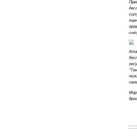
Пре
дес
сит
тре
про
сит
Ата
бес
гос
"Та
пол
сво
Мир
бро