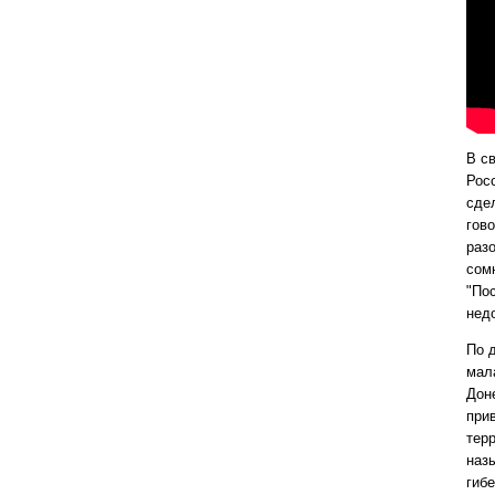
В с
Рос
сде
гов
раз
сом
"По
нед
По 
мал
Дон
при
тер
наз
гиб