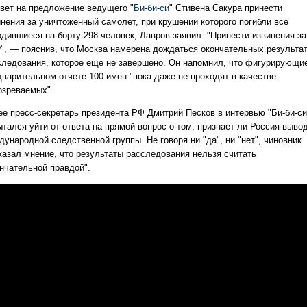
твет на предложение ведущего "
Би-би-си
" Стивена Сакура принести
инения за уничтоженный самолет, при крушении которого погибли все
одившиеся на борту 298 человек, Лавров заявил: "Принести извинения за
?", — пояснив, что Москва намерена дождаться окончательных результа
следования, которое еще не завершено. Он напомнил, что фигурирующи
дварительном отчете 100 имен "пока даже не проходят в качестве
озреваемых".
ее пресс-секретарь президента РФ Дмитрий Песков в интервью "Би-би-си
ытался уйти от ответа на прямой вопрос о том, признает ли Россия выво
ународной следственной группы. Не говоря ни "да", ни "нет", чиновник
казал мнение, что результаты расследования нельзя считать
ончательной правдой".