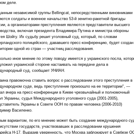
ном деле.
данным независимой группы Bellingcat, непосредственными виновниками
яются солдаты и военное начальство 53-й зенитно-ракетной бригады
сии, а организаторами преступления являются представители высшего
оводства, включая президента Владимира Путина и министра обороны
гея Шойгу. Их судьбу решит уголовный суд, который, по словам
ерландского полицейского, дававшего пресс-конференцию, будет создан
ритории одной из стран — участниц расследования.
колько иное мнение по этому поводу имеется у украинского посла, кото
дложил украинской стороне настаивать на передаче дела в
дународный суд, сообщает УНИАН.
раина правомочна ставить вопрос о расследовании этого преступления в
дународном суде, ведь преступление произошло на ее территории", —
зал вчера на пресс-конференции в Киеве чрезвычайный и полномочный
ол Украины, судья Международного уголовного суда (2001-2005),
дставитель Украины в Совете ООН по правам человека (2006-2010)
димир Василенко.
рым вариантом, по его мнению может быть создание международного су
рисутствии государств, участвовавших в расследовании крушения
арейса Н-17. Выразив уверенность, что Москва заблокирует в Совбезе О