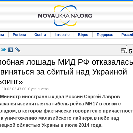
ика
Регіони
Освіта
Інтерв‘ю
Відео
Подорож
Розсл
5
лобная лошадь МИД РФ отказалас
звиняться за сбитый над Украиной
Боинг»
-10-02 02:47:00. Суспільство
Министр иностранных дел России Сергей Лавров
азался извиняться за гибель рейса MH17 в связи с
кладом, в котором фактически говорится о причастнос
 к уничтожению малазийского лайнера в небе над
нецкой областью Украны в июле 2014 года.