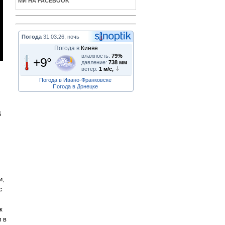
МИ НА FACEBOOK
Погода
31.03.26, ночь
Погода в
Киеве
влажность:
79%
+9°
давление:
738 мм
ветер:
1 м/с,
Погода в Ивано-Франковске
Погода в Донецке
д
и,
с
к
 в