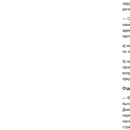
зад
реги
— С
наш
аде
про
а) 
по 
б) 
про
воо
пре
Отд
— В
быть
Дне
пер
насе
стр