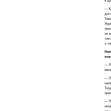
в д
— Ю
дос
Тим
Укр
прен
он 
так
о т
Нап
нов
— П
мен
— П
нап
Тог
при
— П
нез