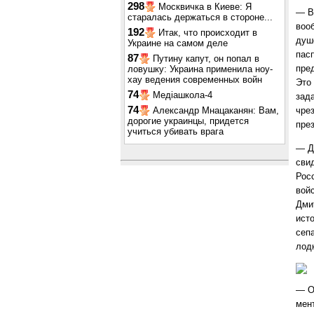
298
Москвичка в Киеве: Я
— В
старалась держаться в стороне...
воо
192
Итак, что происходит в
душ
Украине на самом деле
пас
87
Путину капут, он попал в
пре
ловушку: Украина применила ноу-
хау ведения современных войн
Это 
74
Медіашкола-4
зада
74
Александр Мнацаканян: Вам,
чре
дорогие украинцы, придется
пре
учиться убивать врага
— Д
сви
Рос
вой
Дми
ист
сеп
лодк
— О
мен