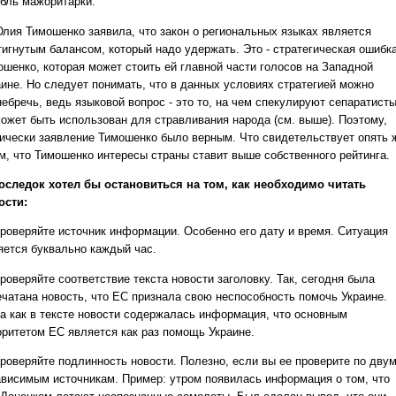
убль мажоритарки.
лия Тимошенко заявила, что закон о региональных языках является
тигнутым балансом, который надо удержать. Это - стратегическая ошибк
ошенко, которая может стоить ей главной части голосов на Западной
аине. Но следует понимать, что в данных условиях стратегией можно
ебречь, ведь языковой вопрос - это то, на чем спекулируют сепаратисты
может быть использован для стравливания народа (см. выше). Поэтому,
тически заявление Тимошенко было верным. Что свидетельствует опять 
ом, что Тимошенко интересы страны ставит выше собственного рейтинга.
оследок хотел бы остановиться на том, как необходимо читать
ости:
роверяйте источник информации. Особенно его дату и время. Ситуация
яется буквально каждый час.
роверяйте соответствие текста новости заголовку. Так, сегодня была
ечатана новость, что ЕС признала свою неспособность помочь Украине.
да как в тексте новости содержалась информация, что основным
оритетом ЕС является как раз помощь Украине.
роверяйте подлинность новости. Полезно, если вы ее проверите по дву
ависимым источникам. Пример: утром появилась информация о том, что