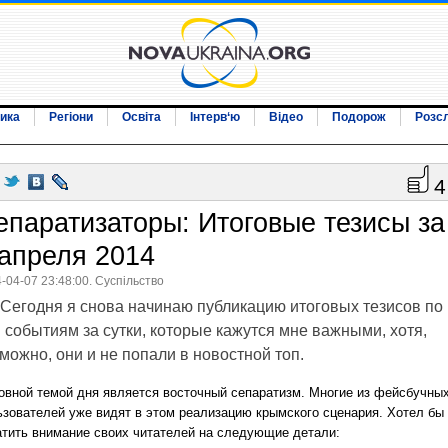
ика
Регіони
Освіта
Інтерв‘ю
Відео
Подорож
Розс
4
епаратизаторы: Итоговые тезисы за
 апреля 2014
-04-07 23:48:00. Суспільство
Сегодня я снова начинаю публикацию итоговых тезисов по
 событиям за сутки, которые кажутся мне важными, хотя,
можно, они и не попали в новостной топ.
овной темой дня является восточный сепаратизм. Многие из фейсбучны
ьзователей уже видят в этом реализацию крымского сценария. Хотел бы
атить внимание своих читателей на следующие детали: