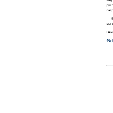
над
русс
пат
— Н
мы с
Вяч
ФБ-