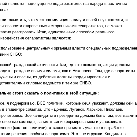
ачей является недопущение подстрекательства народа в восточных
онах.
тоит заметить, что местная милиция в силу и своей неуклюжести, и
пигованости откровенными сторонниками сепаратистов, не может
кватно реагировать. Итак, единственным способом реального
тиводействия сепаратистам являются:
использование центральными органами власти специальных подразделен
линии СНБО;
низовой гражданской активности.Там, где это возможно, акции должны
водить граждане своими силами, как в Николаеве. Там, где сепаратисты
ружены и опасны, их действия должны координироваться с
дставителями силовых ведомств и тем же СНБО.
ельно стоит сказать о политиках в этой ситуации:
се, я подчеркиваю, ВСЕ политики, которые себя уважают, должны сейча
 в эпицентре событий. Это - Донецк, Луганск, Харьков, Николаев,
пропетровск. Все кандидаты в президенты должны быть там, возглавлят
еговорные команды, заниматься информированием и успокаивать
ление (как топ-политики), а также принимать участие в выработке
атегии решения проблем сепаратизма. Это - не игрушки. Кандидат в