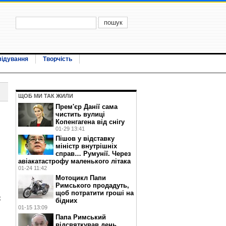
лідування
Творчість
ЩОБ МИ ТАК ЖИЛИ
Прем'єр Данії сама
чистить вулиці
Копенгагена від снігу
01-29 13:41
Пішов у відставку
міністр внутрішніх
справ… Румунії. Через
авіакатастрофу маленького літака
01-24 11:42
Мотоцикл Папи
Римського продадуть,
щоб потратити гроші на
х
бідних
01-15 13:09
Папа Римський
відсвяткував день