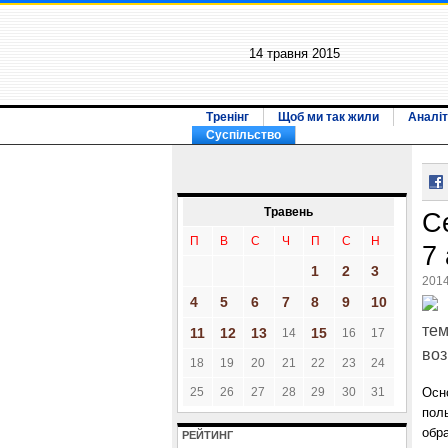
14 травня 2015
Тренінг
Щоб ми так жили
Аналіт
Суспільство
Травень
С
П
В
С
Ч
П
С
Н
7
1
2
3
2014
4
5
6
7
8
9
10
тем
11
12
13
15
14
16
17
воз
18
19
20
21
22
23
24
25
26
27
28
29
30
31
Осн
пол
обр
РЕЙТИНГ