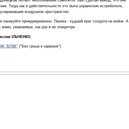
 Донецком летают неопознанные самолеты. Был сделан вывод, что они
кие. Тогда как в действительности это были украинские истребители,
рулировавшие воздушное пространство.
е паникуйте преждевременно. Паника - худший враг солдата на войне. А
 вами, уважаемые, как раз в ее эпицентре.
еслав ІЛЬЧЕНКО
,
ИА "БГВК"
("Без гроша в кармане")