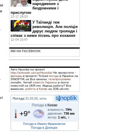
народження з
ли
бездомними і
ли
прислугою
12-17 19:03
У Таїланді теж
революція. Але поліція
.
дарує людям троянди і
співає з ними пісень про кохання
12-04 10:47
МИ НА FACEBOOK
Авто Hyundai на проекті
http://avtosale.ua/car/Hyundai/
Не пропустите -
фильмы
в прокате! Точная
погода
в Украине на
SINOPTIK.ua Все каналы:
телепрограмма
т
онлайн. Читай
новости Украины
в ленте
новостей на UKR.net. Ищешь работу? Все
вакансии,
работа в Киеве
на JOB.ukr.net.
ют
Погода
31.03.26, ночь
Погода в
Киеве
влажность:
79%
+9°
давление:
738 мм
ветер:
1 м/с,
Погода в Ивано-Франковске
Погода в Донецке