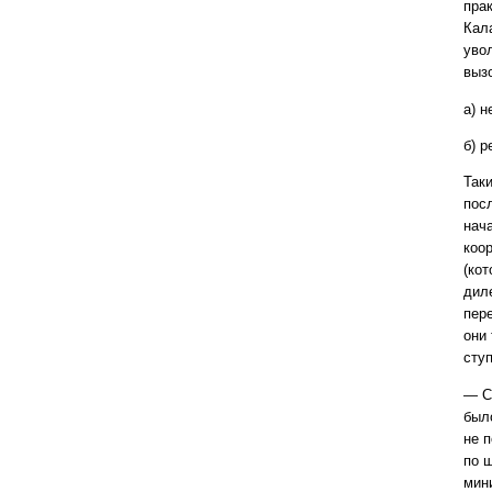
пра
Кал
уво
выз
а) н
б) р
Так
пос
нач
коо
(кот
дил
пер
они
сту
— С
был
не 
по 
мин