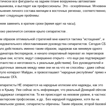
ктически все фигуранты на заднем плане вооруженны автоматами
ашникова, и выглядят как профессионалы. Это - оскорбленные. Мгновен
льнения личного состава милиции в восточных регионах, соответственно
овет следующие проблемы:
екем заменить в краткие сроки (время идет на часы);
езко увеличится силовое крыло сепаратистов .
им образом оптимальной стратегией мне кажется тактика "истощения", и
ледовательного обезглавливания руководства сепаратистов. Сегодня С
ало действовать именно таким образом, задержав как минимум одного
рдинатора беспорядков, и начало оперативный перехват их переговоров
орые они, кстати, ведут совершенно открыто - что еще раз подтверждает
етантство и неготовность к реальным действиям). Без руководителей и
едаточных звеньев между ними они ни на что не способны - даже сейчас
 тупо копируют Майдан, и провозглашают "народные республики" прямо 
пеньках ОГА.
епаратисты НЕ опираются на народные иллюзии или надежды, как это
о в Крыму. Уже сейчас есть информация, что реальный Донецкий облсов
поддержал сепаратистов. То же происходит на низовом уровне, в частнос
шахтерским профсоюзам, и др.. Без народной поддержки, хотя бы на
имальном уровне, сепаратисты обречены. Таким образом, второй базово