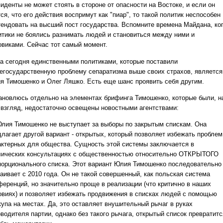
иденты не может стоять в стороне от опасности на Востоке, и если он
ся, что его действия воспримут как "пиар", то такой политик неспособен
тендовать на высший пост государства. Вспомните времена Майдана, ко
итики не боялись разнимать людей и становиться между ними и
овиками. Сейчас тот самый момент.
а сегодня единственными политиками, которые поставили
егосударственную проблему сепаратизма выше своих страхов, является
я Тимошенко и Олег Ляшко. Есть еще шанс проявить себя другим.
ановлюсь отдельно на элементах брифинга Тимошенко, которые были, н
 взгляд, недостаточно освещены новостными агентствами:
лия Тимошенко не выступает за выборы по закрытым спискам. Она
длагает другой вариант - открытых, который позволяет избежать проблем
актерных для общества. Сущность этой системы заключается в
лических консультациях с общественностью относительно ОТКРЫТОГО
порционального списка. Этот вариант Юлия Тимошенко последовательно
аивает с 2010 года. Он не такой совершенный, как польская система
ференций, но значительно проще в реализации (что критично в наших
овиях) и позволяет избежать продвижения в списках людей с помощью
купа на местах. Да, это оставляет внушительный рычаг в руках
водителя партии, однако без такого рычага, открытый список превратитс