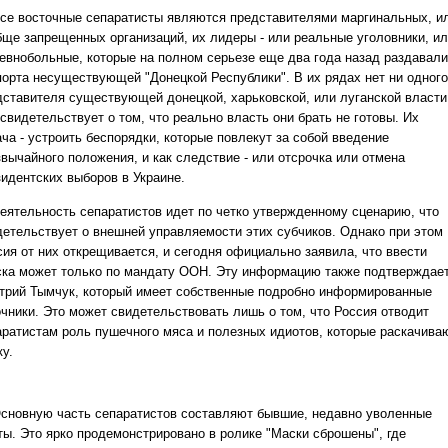
се восточные сепаратисты являются представителями маргинальных, и
бще запрещенных организаций, их лидеры - или реальные уголовники, и
евнобольные, которые на полном серьезе еще два года назад раздавали
порта несуществующей "Донецкой Республики". В их рядах нет ни одного
дставителя существующей донецкой, харьковской, или луганской власти
свидетельствует о том, что реально власть они брать не готовы. Их
ча - устроить беспорядки, которые повлекут за собой введение
звычайного положения, и как следствие - или отсрочка или отмена
зидентских выборов в Украине.
еятельность сепаратистов идет по четко утвержденному сценарию, что
детельствует о внешней управляемости этих субчиков. Однако при этом
сия от них открещивается, и сегодня официально заявила, что ввести
ска может только по мандату ООН. Эту информацию также подтверждае
трий Тымчук, который имеет собственные подробно информированные
очники. Это может свидетельствовать лишь о том, что Россия отводит
аратистам роль пушечного мяса и полезных идиотов, которые раскачива
у.
сновную часть сепаратистов составляют бывшие, недавно уволенные
ты. Это ярко продемонстрировано в ролике "Маски сброшены", где