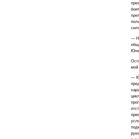
през
боит
пре
пол
сил
— Н
общ
Юли
Ост
мой
— Ю
пре
хар
цик
про
отст
пре
усл
под
руко