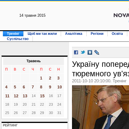
14 травня 2015
Тренінг
Щоб ми так жили
Аналітика
Регіони
Освіта
Суспільство
Травень
Україну попере
П
В
С
Ч
П
С
Н
тюремного ув’
1
2
3
2011-10-10 20:10:00. Тренінг
4
5
6
7
8
9
10
11
12
13
15
14
16
17
18
19
20
21
22
23
24
25
26
27
28
29
30
31
РЕЙТИНГ