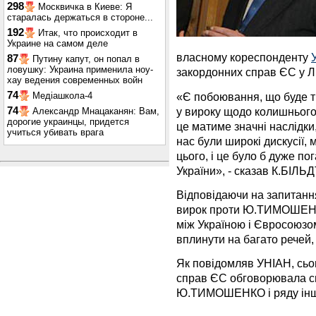
298
Москвичка в Киеве: Я
старалась держаться в стороне...
192
Итак, что происходит в
Украине на самом деле
власному кореспонденту
87
Путину капут, он попал в
ловушку: Украина применила ноу-
закордонних справ ЄС у Л
хау ведения современных войн
74
«Є побоювання, що буде т
Медіашкола-4
у вироку щодо колишньог
74
Александр Мнацаканян: Вам,
дорогие украинцы, придется
це матиме значні наслідки
учиться убивать врага
нас були широкі дискусії,
цього, і це було б дуже п
України», - сказав К.БІЛЬД
Відповідаючи на запитанн
вирок проти Ю.ТИМОШЕНКО
між Україною і Євросоюзом
вплинути на багато речей,
Як повідомляв УНІАН, сьо
справ ЄС обговорювала сит
Ю.ТИМОШЕНКО і ряду інших