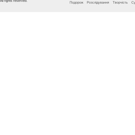
All rights reserved.
Подорож
Розслідування
Творчість
Су