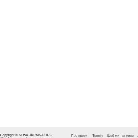
Copyright © NOVA UKRAINA.ORG
Про проект
Тренінг
Щоб ми так жили