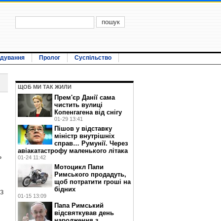
ідування
Пролог
Суспільство
ЩОБ МИ ТАК ЖИЛИ
Прем'єр Данії сама
чистить вулиці
Копенгагена від снігу
01-29 13:41
Пішов у відставку
міністр внутрішніх
справ… Румунії. Через
авіакатастрофу маленького літака
ь
01-24 11:42
Мотоцикл Папи
Римського продадуть,
щоб потратити гроші на
бідних
з
01-15 13:09
Папа Римський
відсвяткував день
народження з