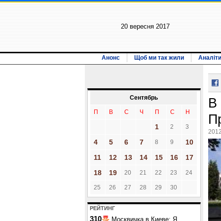
20 вересня 2017
Анонс
Щоб ми так жили
Аналіт
Сентябрь
В
П
В
С
Ч
П
С
Н
П
1
2
3
2012
4
5
6
7
10
8
9
11
12
13
14
15
16
17
18
19
20
21
22
23
24
25
26
27
28
29
30
РЕЙТИНГ
310
Москвичка в Киеве: Я