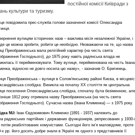
постійної комісії Київради з
ань культури та туризму.
 це повідомила прес-служба голови зазначеної комісії Олександра
гинця.
ернення вулицям історичних назв – важлива місія незалежної України, і
де це можна зробити, робити це необхідно. Незважаючи на те, що назва
ці Преображенська мала релігійний характер (на честь свята
ображення Господнього), до 1975 року навіть радянська влада не
ажилась її перейменовувати. Тому вулиця, перейменована на честь Івана
енка, відносно не довго носила цю назву», - зазначив О. Бригинець.
иця Преображенська – вулиця в Солом′янському районі Києва, в місцевіс
ксандрівська слобідка. Виникла на початку ХХ століття як центральна
иця поселення Олександрівська слобідка, спочатку була безіменною, ал
ізніше 1912 року отримала назву Преображенська (на честь свята
ображення Господнього). Сучасна назва (Івана Клименка) — з 1975 року.
ідка NU:
Іван Євдокимович Клименко (1891 - 1937) належить до
а радянських партійних і державних функціонерів, репресованих у 1930-
і потім реабілітованих комуністами. Сьогодні його ім’я маловідоме, проте 
-х рр. його досить добре знали в Україні як одного з представників її