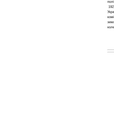
пол
1922
Укра
ком
земл
коле