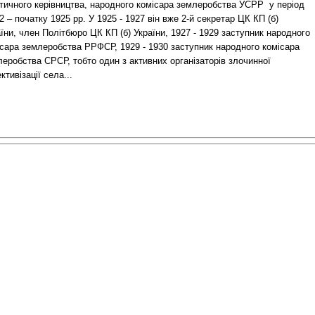
ітичного керівництва, народного комісара землеробства УСРР у період
 – початку 1925 рр. У 1925 - 1927 він вже 2-й секретар ЦК КП (б)
їни, член Політбюро ЦК КП (б) України, 1927 - 1929 заступник народного
ісара землеробства РРФСР, 1929 - 1930 заступник народного комісара
еробства СРСР, тобто один з активних організаторів злочинної
ктивізації села...