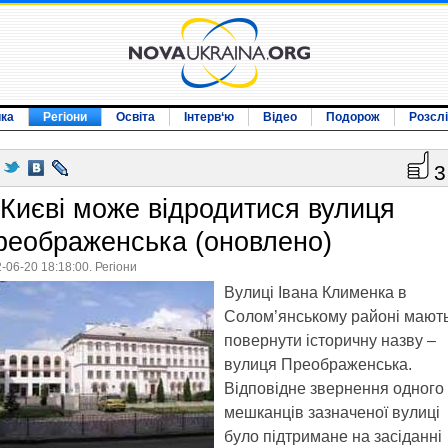
ика
Регіони
Освіта
Інтерв‘ю
Відео
Подорож
Розсл
3
 Києві може відродитися вулиця
реображенська (оновлено)
-06-20 18:18:00. Регіони
Вулиці Івана Клименка в
Солом’янському районі мают
повернути історичну назву –
вулиця Преображенська.
Відповідне звернення одного 
мешканців зазначеної вулиці
було підтримане на засіданні