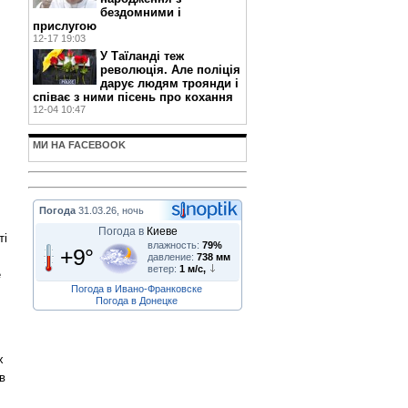
бездомними і
прислугою
12-17 19:03
У Таїланді теж
революція. Але поліція
дарує людям троянди і
співає з ними пісень про кохання
12-04 10:47
МИ НА FACEBOOK
Погода
31.03.26, ночь
Погода в
Киеве
ті
влажность:
79%
+9°
давление:
738 мм
ветер:
1 м/с,
е
Погода в Ивано-Франковске
Погода в Донецке
х
в