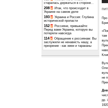
старалась держаться в стороне...
208
Итак, что происходит в
пит
Украине на самом деле
193
Украина и Россия: Глубина
Про
исторической пропасти
Бри
152
Россияне, привыкайте:
Перед вами Украина, которую вы
«Пов
потеряли навсегда
там 
114
Обращение к россиянам: Вы
вули
заслужили не ненависть нашу, а
Пре
презрение - как змеи и тараканы
нав
Клим
Вул
Оле
вул
не п
Пре
Дов
числ
рр. 
1920