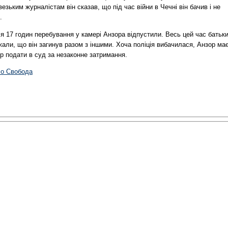
езьким журналістам він сказав, що під час війни в Чечні він бачив і не
.
я 17 годин перебування у камері Анзора відпустили. Весь цей час батьк
али, що він загинув разом з іншими. Хоча поліція вибачилася, Анзор ма
р подати в суд за незаконне затримання.
іо Свобода