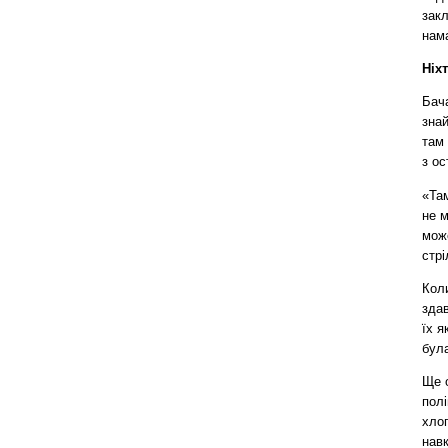
закл
нам
Ніх
Бача
знай
там 
з о
«Там
не м
може
стрі
Коли
здав
їх я
бул
Ще о
полі
хлоп
навк