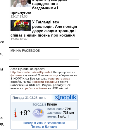
народження з
бездомними і
прислугою
12-17 19:03
У Таїланді теж
революція. Але поліція
дарує людям троянди і
співає з ними пісень про кохання
12-04 10:47
ого
МИ НА FACEBOOK
х,
їм
Авто Hyundai на проекті
http://avtosale.ua/car/Hyundai/
Не пропустите -
фильмы
в прокате! Точная
погода
в Украине на
SINOPTIK.ua Все каналы:
телепрограмма
онлайн. Читай
новости Украины
в ленте
новостей на UKR.net. Ищешь работу? Все
вакансии,
работа в Киеве
на JOB.ukr.net.
Погода
31.03.26, ночь
Погода в
Киеве
влажность:
79%
+9°
давление:
738 мм
ветер:
1 м/с,
ав
Погода в Ивано-Франковске
ар,
Погода в Донецке