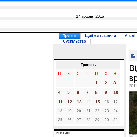
14 травня 2015
Тренінг
Щоб ми так жили
Аналіт
Суспільство
Травень
Ві
П
В
С
Ч
П
С
Н
в
1
2
3
2011
4
5
6
7
8
9
10
11
12
13
15
14
16
17
18
19
20
21
22
23
24
25
26
27
28
29
30
31
РЕЙТИНГ