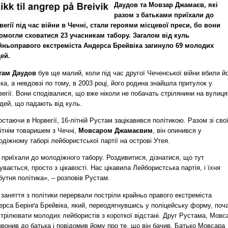
Даудов та Мовзар Джамаєв, які
разом з батьками приїхали до
вегії під час війни в Чечні, стали героями місцевої преси, бо вони
омогли сховатися 23 учасникам табору. Загалом від куль
йньоправого екстреміста Андерса Брейвіка загинуло 69 молодих
ей.
там Даудов
був ще малий, коли під час другої Чеченської війни вбили й
ка, а невдовзі по тому, в 2003 році, його родина знайшла притулок у
егії. Вони сподівалися, що вже ніколи не побачать стрілянини на вулиця
дей, що падають від куль.
стаючи в Норвегії, 16-літній Рустам зацікавився політикою. Разом зі сво
ітнім товаришем з Чечні,
Мовсаром Джамаєвим
, він опинився у
діжному таборі лейбористської партії на острові Утея.
приїхали до молодіжного табору. Роздивитися, дізнатися, що тут
увається, просто з цікавості. Нас цікавила Лейбористська партія, і їхня
утня політика», – розповів Рустам.
заняття з політики перервали постріли крайньо правого екстреміста
ерса Берінґа Брейвіка, який, переодягнувшись у поліцейську форму, поч
трілювати молодих лейбористів з короткої відстані. Друг Рустама, Мовс
вонив до батька і повідомив йому про те, що він бачив. Батько Мовсара