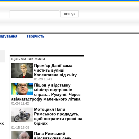
лідування
Творчість
ЩОБ МИ ТАК ЖИЛИ
Прем'єр Данії сама
чистить вулиці
Копенгагена від снігу
01-29 13:41
Пішов у відставку
міністр внутрішніх
справ… Румунії. Через
авіакатастрофу маленького літака
01-24 11:42
Мотоцикл Папи
Римського продадуть,
щоб потратити гроші на
бідних
их
01-15 13:09
Папа Римський
відсвяткував день