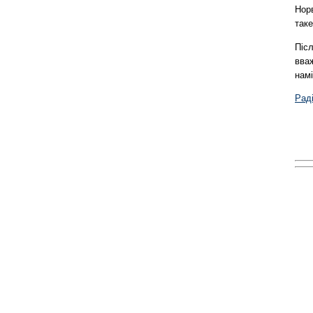
Норв
таке
Післ
вваж
намі
Рад