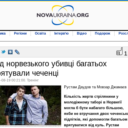
ика
Регіони
Освіта
Інтерв‘ю
Відео
Подорож
Розс
1
д норвезького убивці багатьох
рятували чеченці
-08-19 00:21:00. Тренінг
Рустам Даудов та Мовзар Джамаєв
Кількість жертв стрілянини у
молодіжному таборі в Норвегії
могла б бути набагато більшою,
якби не втручання двох чеченськ
підлітків, які допомогли багатьом
врятуватися від куль. Рустам