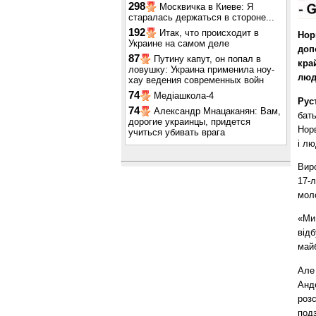
298
Москвичка в Киеве: Я
старалась держаться в стороне...
192
Итак, что происходит в
Нор
Украине на самом деле
доп
87
Путину капут, он попал в
кра
ловушку: Украина применила ноу-
люд
хау ведения современных войн
74
Медіашкола-4
Рус
74
Александр Мнацаканян: Вам,
бать
дорогие украинцы, придется
Норв
учиться убивать врага
і лю
Виро
17-л
моло
«Ми 
відб
майб
Але 
Анд
розс
подз