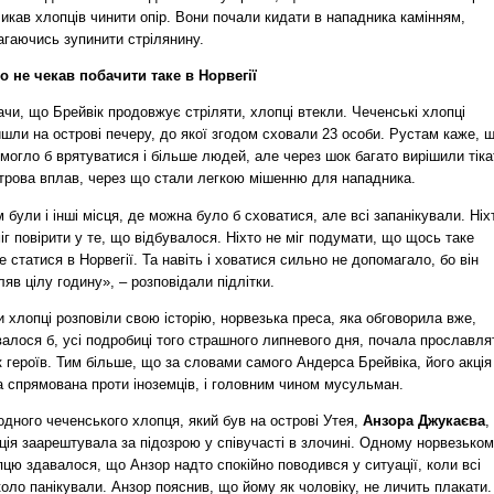
икав хлопців чинити опір. Вони почали кидати в нападника камінням,
агаючись зупинити стрілянину.
то не чекав побачити таке в Норвегії
чи, що Брейвік продовжує стріляти, хлопці втекли. Чеченські хлопці
шли на острові печеру, до якої згодом сховали 23 особи. Рустам каже, 
могло б врятуватися і більше людей, але через шок багато вирішили тіка
строва вплав, через що стали легкою мішенню для нападника.
 були і інші місця, де можна було б сховатися, але всі запанікували. Ніх
іг повірити у те, що відбувалося. Ніхто не міг подумати, що щось таке
 статися в Норвегії. Та навіть і ховатися сильно не допомагало, бо він
ляв цілу годину», – розповідали підлітки.
 хлопці розповіли свою історію, норвезька преса, яка обговорила вже,
алося б, усі подробиці того страшного липневого дня, почала прославля
к героїв. Тим більше, що за словами самого Андерса Брейвіка, його акція
а спрямована проти іноземців, і головним чином мусульман.
дного чеченського хлопця, який був на острові Утея,
Анзора Джукаєва
,
ція заарештувала за підозрою у співучасті в злочині. Одному норвезько
цю здавалося, що Анзор надто спокійно поводився у ситуації, коли всі
оло панікували. Анзор пояснив, що йому як чоловіку, не личить плакати.