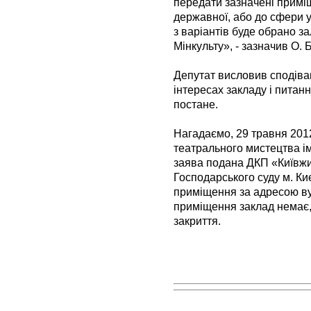
передати зазначені примі
державної, або до сфери у
з варіантів буде обрано з
Мінкульту», - зазначив О. 
Депутат висловив сподіван
інтересах закладу і питан
постане.
Нагадаємо, 29 травня 201
театрального мистецтва і
заява подана ДКП «Київж
Господарського суду м. К
приміщення за адресою ву
приміщення заклад немає,
закриття.