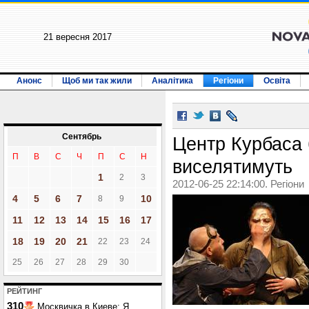
21 вересня 2017
Анонс
Щоб ми так жили
Аналітика
Регіони
Освіта
Сентябрь
Центр Курбаса 
П
В
С
Ч
П
С
Н
виселятимуть
1
2
3
2012-06-25 22:14:00. Регіони
4
5
6
7
10
8
9
11
12
13
14
15
16
17
18
19
20
21
22
23
24
25
26
27
28
29
30
РЕЙТИНГ
310
Москвичка в Киеве: Я