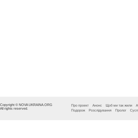
Copyright © NOVA UKRAINA.ORG
Про проект
Анонс
Щоб ми так жили
А
All rights reserved.
Подорож
Розслідування
Пролог
Сусп