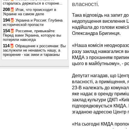
власності.
старалась держаться в стороне...
208
Итак, что происходит в
Украине на самом деле
Така відповідь на запит 
194
Украина и Россия: Глубина
недопущення виселення Це
исторической пропасти
надійшла до голови комісії
154
Россияне, привыкайте:
Олександра Бригинця.
Перед вами Украина, которую вы
потеряли навсегда
«Наша комісія неодноразо
114
Обращение к россиянам: Вы
заслужили не ненависть нашу, а
разу заклад намагалися в
презрение - как змеи и тараканы
КМДА з проханням припини
цього в майбутньому», - р
Депутат нагадав, що Цент
власності, а приміщення, 
23-В належать до комуналь
яке надає в оренду примі
заклад культури (ДКП «Ки
підпорядковується КМДА. 
згаданою адресою Центр 
«На сьогодні КМДА пропон