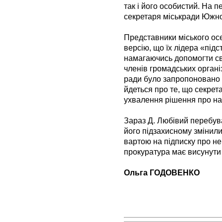
так і його особистий. На п
секретаря міськради Южно
Представники міського осе
версію, що їх лідера «підс
намагаючись допомогти св
членів громадських організ
ради було запропоновано п
йдеться про те, що секрета
ухвалення рішення про на
Зараз Д. Любівий перебув
його підзахисному змінили
вартою на підписку про не
прокуратура має висунути 
Ольга ГОДОВЕНКО