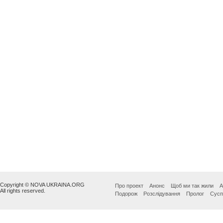
Copyright © NOVA UKRAINA.ORG
Про проект
Анонс
Щоб ми так жили
А
All rights reserved.
Подорож
Розслідування
Пролог
Сусп