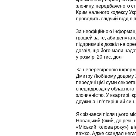
злочину, передбаченого ст
Кримінального кодексу Ук
проводить слідчий відділ 
За неофіційною інформаці
грошей за те, аби депутат
підприємців дозвіл на оре
дозвіл, що його мали нада
у розмірі 20 тис. дол.
За неперевіреною інформа
Дмитру Любівому додому 13
передачі цієї суми секрет
спецпідрозділу обласного
злочинністю. У квартирі, 
дружина і п’ятирічний си
Як зізнався після цього 
Новацький (який, до речі,
«Міський голова року»), 
важко. Адже скандал негат