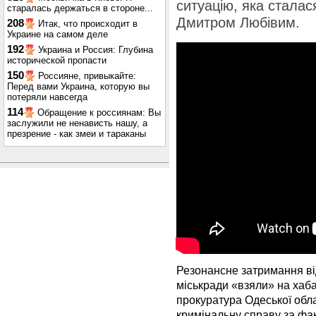
ситуацію, яка сталас
старалась держаться в стороне...
Дмитром Любівим.
208
Итак, что происходит в
Украине на самом деле
192
Украина и Россия: Глубина
исторической пропасти
150
Россияне, привыкайте:
Перед вами Украина, которую вы
потеряли навсегда
114
Обращение к россиянам: Вы
заслужили не ненависть нашу, а
презрение - как змеи и тараканы
Резонансне затримання ві
міськради «взяли» на хаб
прокуратура Одеської обл
кримінальну справу за фа