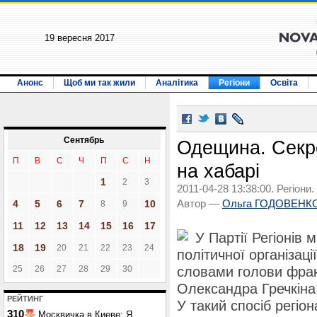
19 вересня 2017
Анонс
Щоб ми так жили
Аналітика
Регіони
Освіта
Сентябрь
Одещина. Секр
П
В
С
Ч
П
С
Н
на хабарі
1
2
3
2011-04-28 13:38:00. Регіони.
4
5
6
7
10
Автор —
Ольга ГОДОВЕНК
8
9
11
12
13
14
15
16
17
У Партії Регіонів 
18
19
20
21
22
23
24
політичної організаці
25
26
27
28
29
30
словами голови фрак
Олександра Гречкіна,
РЕЙТИНГ
У такий спосіб регіо
310
Москвичка в Киеве: Я