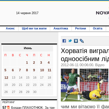
14 червня 2017
Анонс
Щоб ми так жили
Аналітика
Регіони
Освіта
Июнь
Хорватія виграл
П
В
С
Ч
П
С
Н
одноосібним лі
1
2
3
4
2012-06-11 00:06:00. Відео
5
6
7
8
9
10
11
12
13
14
15
16
17
18
19
20
21
22
23
24
25
26
27
28
29
30
РЕЙТИНГ
чим ми вітаємо її фан
57
Богдан ПЛАХОТНЮК: За три-