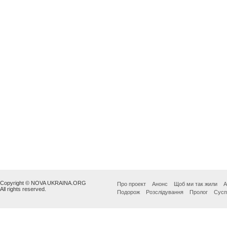
Copyright © NOVA UKRAINA.ORG
Про проект
Анонс
Щоб ми так жили
А
All rights reserved.
Подорож
Розслідування
Пролог
Сусп