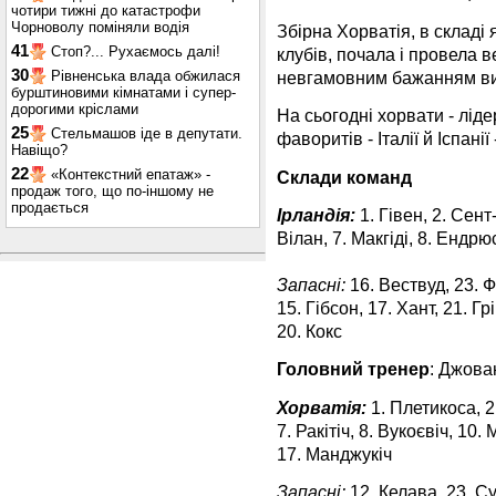
чотири тижні до катастрофи
Чорноволу поміняли водія
Збірна Хорватія, в складі я
41
Стоп?... Рухаємось далі!
клубів, почала і провела в
30
Рівненська влада обжилася
невгамовним бажанням виг
бурштиновими кімнатами і супер-
дорогими кріслами
На сьогодні хорвати - ліде
25
Стельмашов іде в депутати.
фаворитів - Італії й Іспанії
Навіщо?
22
«Контекстний епатаж» -
Склади команд
продаж того, що по-іншому не
продається
Ірландія:
1. Гівен, 2. Сент
Вілан, 7. Макгіді, 8. Ендрю
Запасні:
16. Вествуд, 23. Ф
15. Гібсон, 17. Хант, 21. Гр
20. Кокс
Головний тренер
: Джова
Хорватія:
1. Плетикоса, 2
7. Ракітіч, 8. Вукоєвіч, 10.
17. Манджукіч
Запасні:
12. Келава, 23. Су