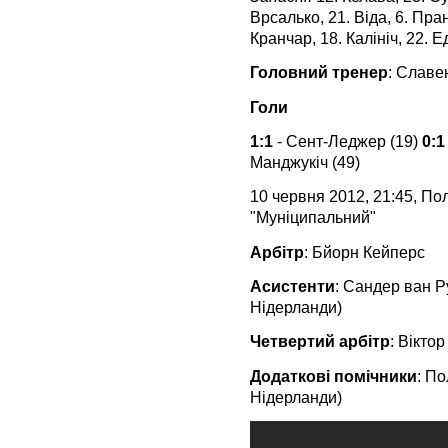
Врсалько, 21. Віда, 6. Пран
Кранчар, 18. Калініч, 22. 
Головний тренер
: Славен
Голи
1:1
- Сент-Леджер (19)
0:1
Манджукіч (49)
10 червня 2012, 21:45, По
"Муніципальний"
Арбітр
: Бйорн Кейперс
Асистенти
: Сандер ван Р
Нідерланди)
Четвертий арбітр
: Вікто
Додаткові помічники
: По
Нідерланди)