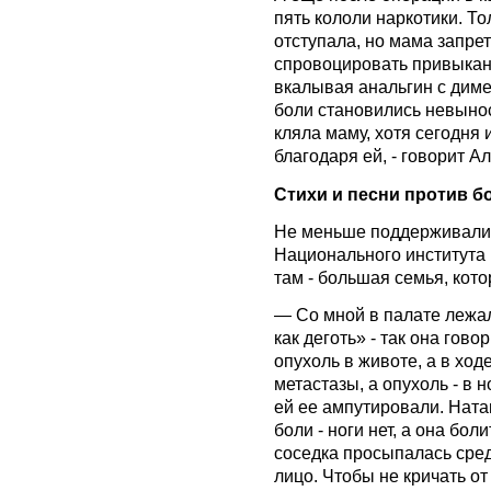
пять кололи наркотики. То
отступала, но мама запрет
спровоцировать привыкан
вкалывая анальгин с диме
боли становились невыно
кляла маму, хотя сегодня
благодаря ей, - говорит А
Стихи и песни против б
Не меньше поддерживали 
Национального института 
там - большая семья, кото
— Со мной в палате лежа
как деготь» - так она гов
опухоль в животе, а в ход
метастазы, а опухоль - в н
ей ее ампутировали. Нат
боли - ноги нет, а она бо
соседка просыпалась сред
лицо. Чтобы не кричать о