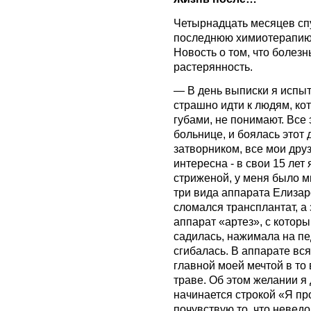
Четырнадцать месяцев сп
последнюю химиотерапию и
Новость о том, что болезн
растерянность.
— В день выписки я испы
страшно идти к людям, ко
губами, не понимают. Все 
больнице, и боялась этот 
затворником, все мои друз
интересна - в свои 15 лет
стриженой, у меня было м
три вида аппарата Елизаро
сломался трансплантат, а 
аппарат «артез», с которы
садилась, нажимала на пед
сгибалась. В аппарате вс
главной моей мечтой в то
траве. Об этом желании я
начинается строкой «Я пр
почувствую то, что невед