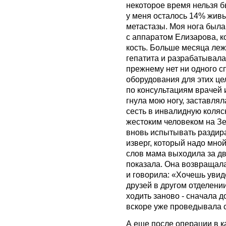
некоторое время нельзя б
у меня осталось 14% живы
метастазы. Моя нога была
с аппаратом Елизарова, 
кость. Больше месяца леж
гепатита и разрабатывала н
прежнему нет ни одного с
оборудования для этих це
по консультациям врачей 
гнула мою ногу, заставлял
сесть в инвалидную коляс
жестоким человеком на Зе
вновь испытывать раздира
изверг, который надо мной
слов мама выходила за две
показала. Она возвращала
и говорила: «Хочешь увид
друзей в другом отделении
ходить заново - сначала д
вскоре уже проведывала с
А еще после операции в 