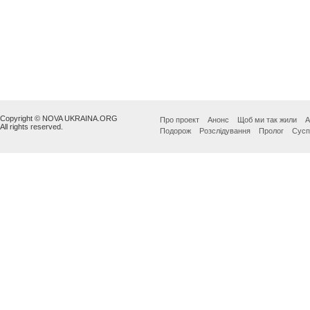
Copyright © NOVA UKRAINA.ORG
Про проект
Анонс
Щоб ми так жили
А
All rights reserved.
Подорож
Розслідування
Пролог
Сусп