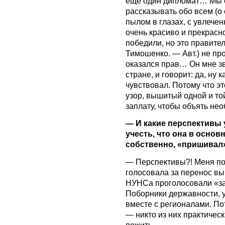
еще один дипломат… Мы с
рассказывать обо всем (о 
пылом в глазах, с увлече
очень красиво и прекрасно
победили, но это правите
Тимошенко. — Авт.) не пр
оказался прав… Он мне зв
стране, и говорит: да, ну к
чувствовал. Потому что эт
узор, вышитый одной и то
заплату, чтобы объять нео
— И какие перспективы 
учесть, что она в основ
собственно, «пришивал
— Перспективы?! Меня по
голосовала за перенос вы
НУНСа проголосовали «за
Поборники державности, 
вместе с регионалами. По
— никто из них практическ
пожить.