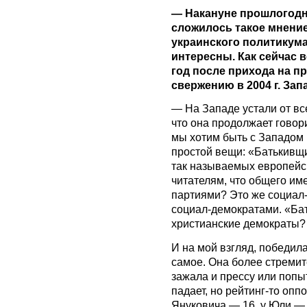
— Накануне прошлогодн
сложилось такое мнение
украинского политикума
интересны. Как сейчас 
год после прихода на пр
свержению в 2004 г. Зап
— На Западе устали от вс
что она продолжает говор
мы хотим быть с Западом и
простой вещи: «Батькивщ
так называемых европейс
читателям, что общего и
партиями? Это же социал-
социал-демократами. «Ба
христианские демократы? 
И на мой взгляд, победил
самое. Она более стремит
зажала и прессу или попы
падает, но рейтинг-то оппо
Януковича — 16, у Юли — 