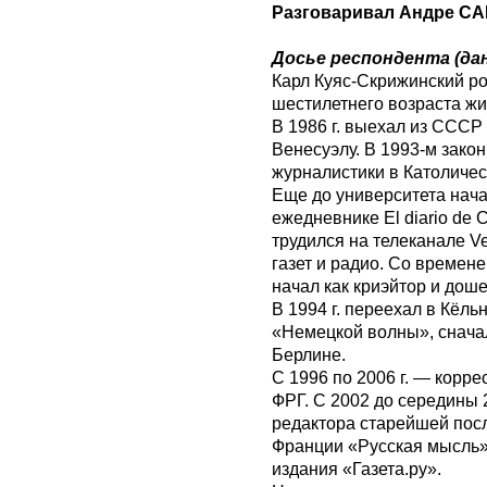
Разговаривал Андре С
Досье респондента (да
Карл Куяс-Скрижинский ро
шестилетнего возраста жи
В 1986 г. выехал из СССР
Венесуэлу. В 1993-м закон
журналистики в Католичес
Еще до университета нач
ежедневнике El diario de 
трудился на телеканале Ve
газет и радио. Со времен
начал как криэйтор и дош
В 1994 г. переехал в Кёль
«Немецкой волны», сначал
Берлине.
С 1996 по 2006 г. — корр
ФРГ. С 2002 до середины 
редактора старейшей пос
Франции «Русская мысль».
издания «Газета.ру».