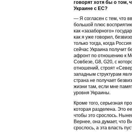
говорят хотя бы о том,
Украине с ЕС?
— Я согласен с тем, что 
большой плюс восприяти
как «зазаборного» государ
как я уже говорил, безви
только тогда, когда Росси
сейчас Украина получит б
афронт по отношению к Мо
Совбезе, G8, G20, с котор
отношений, строят «Север
западным структурам явля
страна не получает безви
жизни там, если мне памят
уровня Украины.
Кроме того, серьезная про
которая разделена. Это е
чтобы это срослось. Ныне
Вернее, она думает, что В
срослось, а эта власть пус