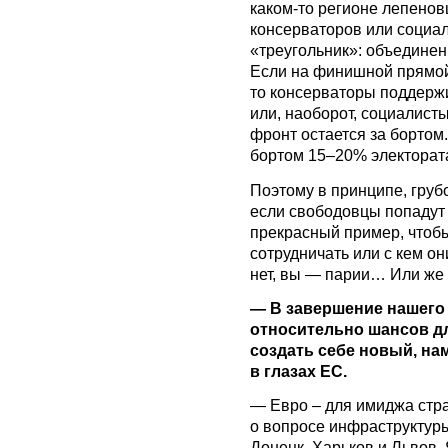
каком-то регионе лепенов
консерваторов или социал
«треугольник»: объединен
Если на финишной прямой
то консерваторы поддерж
или, наоборот, социалист
фронт остается за бортом.
бортом 15–20% электората
Поэтому в принципе, грубо
если свободовцы попадут в
прекрасный пример, чтобы
сотрудничать или с кем он
нет, вы — парии… Или же 
— В завершение нашего
относительно шансов д
создать себе новый, н
в глазах ЕС.
— Евро – для имиджа стра
о вопросе инфраструктуры
Донецк, Харьков и Львов. 