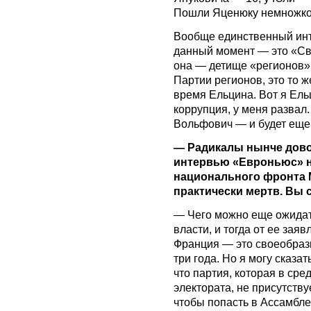
Пошли Яценюку немножко,
Вообще единственный ин
данный момент — это «Сво
она — детище «регионов»
Партии регионов, это то ж
время Ельцина. Вот я Ельц
коррупция, у меня развал
Вольфович — и будет ещ
— Радикалы нынче довол
интервью «Евроньюс» 
национального фронта М
практически мертв. Вы 
— Чего можно еще ожидать
власти, и тогда от ее зая
Франция — это своеобразн
три года. Но я могу сказа
что партия, которая в ср
электората, не присутств
чтобы попасть в Ассамбле