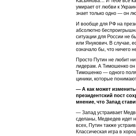
Касьянова… И тебе все к
умирает от любви к Украи
знает только одно — он л
И вообще для РФ на през
абсолютно беспроигрышна
ситуации для России не б
или Янукович. В случае, 
означало бы, что ничего н
Просто Путин не любит ни
лидерам. А Тимошенко он 
Тимошенко — одного пол
циники, которые понимают 
— А как может изменить
президентский пост со
мнение, что Запад став
— Запад устраивает Медве
сделаны, Медведев идет н
всех, Путин также устраив
Классическая игра в хоро