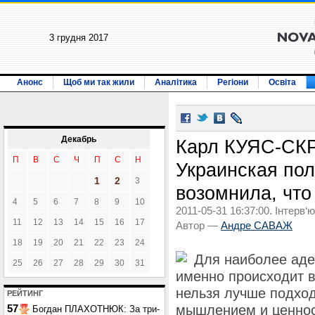
3 грудня 2017
Анонс
Щоб ми так жили
Аналітика
Регіони
Освіта
Декабрь
Карл КУЯС-С
П
В
С
Ч
П
С
Н
Украинская пол
1
2
3
возомнила, что
4
5
6
7
8
9
10
2011-05-31 16:37:00. Інтерв‘ю
11
12
13
14
15
16
17
Автор —
Андре САВАЖ
18
19
20
21
22
23
24
Для наиболее адек
25
26
27
28
29
30
31
именно происходит в
нельзя лучше подход
РЕЙТИНГ
мышлением и ценнос
57
Богдан ПЛАХОТНЮК: За три-