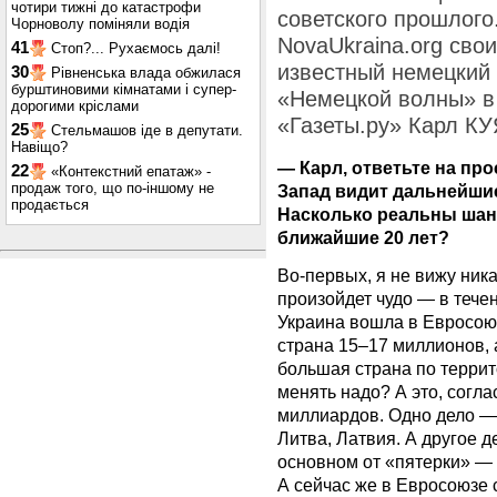
чотири тижні до катастрофи
советского прошлого
Чорноволу поміняли водія
NovaUkraina.org сво
41
Стоп?... Рухаємось далі!
известный немецкий 
30
Рівненська влада обжилася
бурштиновими кімнатами і супер-
«Немецкой волны» в
дорогими кріслами
«Газеты.ру» Карл 
25
Стельмашов іде в депутати.
Навіщо?
— Карл, ответьте на пр
22
«Контекстний епатаж» -
продаж того, що по-іншому не
Запад видит дальнейши
продається
Насколько реальны шан
ближайшие 20 лет?
Во-первых, я не вижу ник
произойдет чудо — в тече
Украина вошла в Евросоюз
страна 15–17 миллионов, 
большая страна по террит
менять надо? А это, согла
миллиардов. Одно дело — 
Литва, Латвия. А другое д
основном от «пятерки» — 
А сейчас же в Евросоюзе