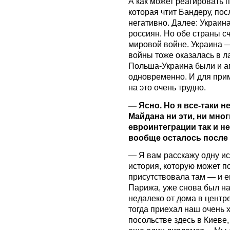
А как может реагировать 
которая чтит Бандеру, по
негативно. Далее: Украин
россиян. Но обе страны с
мировой войне. Украина 
войны тоже оказалась в л
Польша-Украина были и а
одновременно. И для прим
на это очень трудно.
— Ясно. Но я все-таки н
Майдана ни эти, ни мно
евроинтеграции так и н
вообще осталось после 
— Я вам расскажу одну ист
история, которую может п
присутствовала там — и е
Парижа, уже снова был н
недалеко от дома в цент
тогда приехал наш очень 
посольстве здесь в Киеве