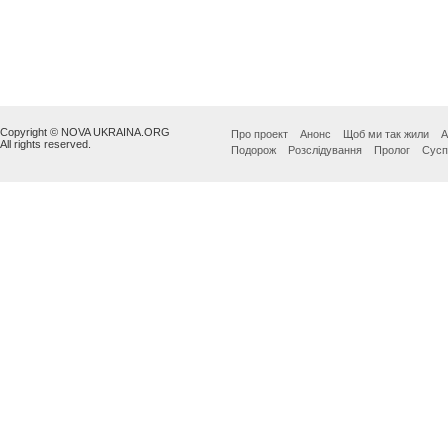
Copyright © NOVA UKRAINA.ORG
Про проект
Анонс
Щоб ми так жили
А
All rights reserved.
Подорож
Розслідування
Пролог
Сусп