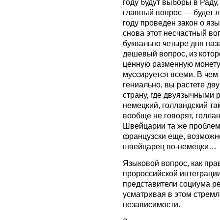
году будут выборы в Раду
главный вопрос — будет 
году проведен закон о язы
снова этот несчастный во
буквально четыре дня наз
дешевый вопрос, из котор
ценную разменную монету.
муссируется всеми. В чем
гениально, вы растете дв
страну, где двуязычными р
немецкий, голландский та
вообще не говорят, голла
Швейцарии та же проблем
французски еще, возможно
швейцарец по-немецки…
Языковой вопрос, как пра
пророссийской интеграции
представители социума ре
усматривая в этом стрем
независимости.