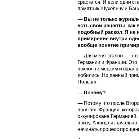
срастется. И если одни ст
памятник Шухевичу и Банд
— Вы не только журналис
есть свои рецепты, как
подобный раскол. Я не 
примирение внутри одно
вообще понятие прими
— Для меня эталон — это
Германии и Франции. Эт
поклон немецким и францу
добились. Но данный прим
Польши.
— Почему?
— Потому что после Втор
понятия. Франция, котора
оккупирована Германией. 
внизу. А когда изначально
начинать процесс прощени