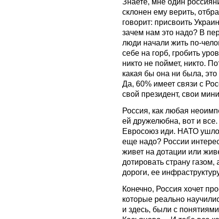
Знаете, мне один россия
склонен ему верить, отбр
говорит: присвоить Украи
зачем нам это надо? В пер
люди начали жить по-чело
себе на горб, гробить уро
никто не поймет, никто. П
какая бы она ни была, это
Да, 60% имеет связи с Рос
свой президент, свои мин
Россия, как любая неоимпе
ей дружелюбна, вот и все
Евросоюз иди. НАТО ушло
еще надо? России интерес
живет на дотации или жив
дотировать страну газом, 
дороги, ее инфраструктуру
Конечно, Россия хочет про
которые реально научились
и здесь, были с понятиями