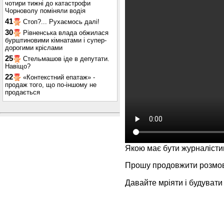
чотири тижні до катастрофи
Чорноволу поміняли водія
41
Стоп?... Рухаємось далі!
30
Рівненська влада обжилася
бурштиновими кімнатами і супер-
дорогими кріслами
25
Стельмашов іде в депутати.
Навіщо?
22
«Контекстний епатаж» -
продаж того, що по-іншому не
продається
Якою має бути журналістик
Прошу продовжити розмову
Давайте мріяти і будувати