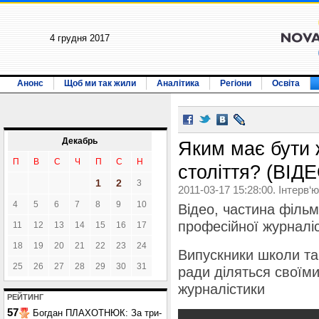
4 грудня 2017
Анонс
Щоб ми так жили
Аналітика
Регіони
Освіта
Декабрь
Яким має бути 
П
В
С
Ч
П
С
Н
століття? (ВІД
1
2
3
2011-03-17 15:28:00. Інтерв‘ю
4
5
6
7
8
9
10
Відео, частина фільм
професійної журналіс
11
12
13
14
15
16
17
18
19
20
21
22
23
24
Випускники школи та
25
26
27
28
29
30
31
ради діляться своїм
журналістики
РЕЙТИНГ
57
Богдан ПЛАХОТНЮК: За три-