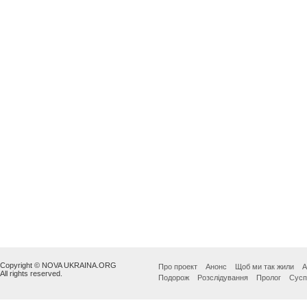
Copyright © NOVA UKRAINA.ORG
Про проект
Анонс
Щоб ми так жили
А
All rights reserved.
Подорож
Розслідування
Пролог
Сусп