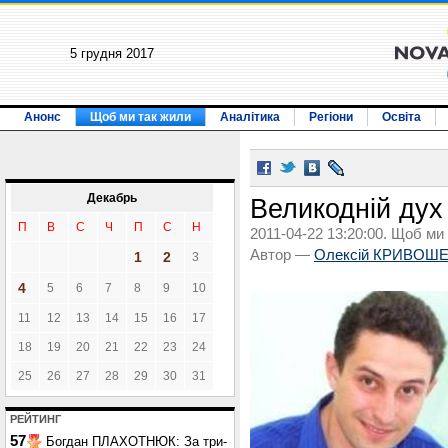
5 грудня 2017
Анонс
Щоб ми так жили
Аналітика
Регіони
Освіта
Декабрь
Великодній дух
П
В
С
Ч
П
С
Н
2011-04-22 13:20:00. Щоб ми
Автор —
Олексій КРИВОШ
1
2
3
4
5
6
7
8
9
10
11
12
13
14
15
16
17
18
19
20
21
22
23
24
25
26
27
28
29
30
31
РЕЙТИНГ
57
Богдан ПЛАХОТНЮК: За три-