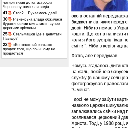
чотири тижні до катастрофи
Чорноволу поміняли водія
41
Стоп?... Рухаємось далі!
око в останній передпасх
30
Рівненська влада обжилася
бюджетників, яких перед с
бурштиновими кімнатами і супер-
доріг. Нібито немає в Укра
дорогими кріслами
кошти. Ще хотів написати 
25
Стельмашов іде в депутати.
Навіщо?
коли я його зустрів, їхав 
22
«Контекстний епатаж» -
сміття". Ніби в керівницт
продаж того, що по-іншому не
продається
Хотів, але передумав.
Чомусь згадалось дитинство
на жаль, покійною бабусе
службу (в нашому селі цер
фотографував православн
"Смена".
І досі не можу забути карт
навколо церкви шикувалис
запалювались свічки над 
розливався церковний дзв
Христа. Тоді, у 1988 році,