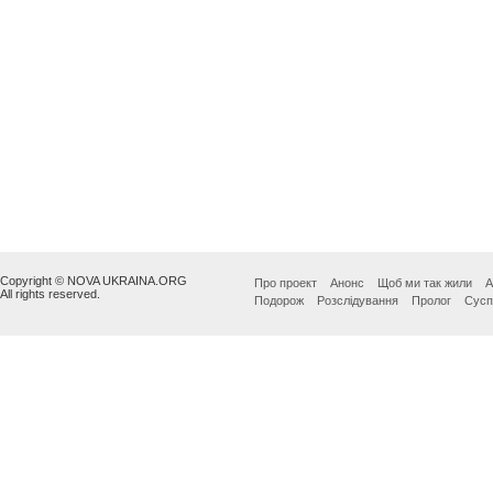
Copyright © NOVA UKRAINA.ORG
Про проект
Анонс
Щоб ми так жили
А
All rights reserved.
Подорож
Розслідування
Пролог
Сусп