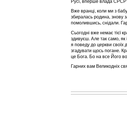
Русі, вперше влада СРСР 
Вже вранці, коли ми з ба
збиралась родина, знову з
помолившись, снідали. Гар
Сьогодні вже немає тієї к
здивуєш. Але так само, як 
я поведу до церкви своїх д
згадувати щось погане. Кр
це Бога. Бо на все Його во
Гарних вам Великодніх свя