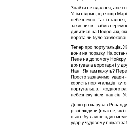
Знайти не вдалося, але с
Усім відомо, що якщо Марі
небезпечно. Так і сталося
захисників і забив перемо
дивитися на Подольскі, яки
ворота чи було заблокова
Тепер про португальців. Ж
вони на поразку. На остан
Пепе на допомогу Нойєру
врятувала воротаря і у др
Нані. Як там кажуть? Пере
Просто зазначимо: удари - 1
користь португальців, кутові
португальців. І жодного р
небезпеку після навісів. У
Дещо розчарував Роналду, я
різні людини (власне, як і 
нього був лише один момен
удар у чудовому підкаті з