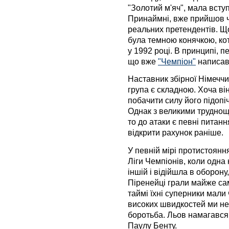
"Золотий м'яч", мала вступ
Принаймні, вже прийшов ч
реальних претендентів. Щ
була темною конячкою, кот
у 1992 році. В принципі, 
що вже
"Чемпіон"
написав
Наставник збірної Німечч
група є складною. Хоча ві
побачити силу його підопіч
Однак з великими трудноща
то до атаки є певні питан
відкрити рахунок раніше.
У певній мірі протистоянн
Ліги Чемпіонів, коли одна
іншій і відійшла в оборон
Піренейці грали майже сам
таймі їхні суперники мали
високих швидкостей ми не
боротьба. Льов намагався 
Паулу Бенту.