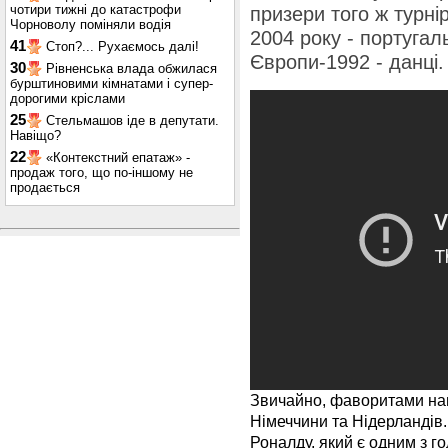
чотири тижні до катастрофи
призери того ж турнір
Чорноволу поміняли водія
2004 року - португал
41
Стоп?... Рухаємось далі!
Європи-1992 - данці.
30
Рівненська влада обжилася
бурштиновими кімнатами і супер-
дорогими кріслами
25
Стельмашов іде в депутати.
Навіщо?
22
«Контекстний епатаж» -
продаж того, що по-іншому не
продається
Звичайно, фаворитами нап
Німеччини та Нідерландів. 
Роналду, який є одним з г