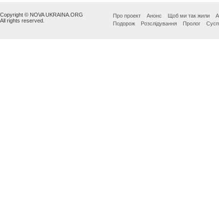
Copyright © NOVA UKRAINA.ORG
Про проект
Анонс
Щоб ми так жили
А
All rights reserved.
Подорож
Розслідування
Пролог
Сусп