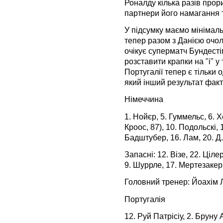
Роналду кілька разів прор
партнери його намагання 
У підсумку маємо мінімаль
тепер разом з Данією очол
очікує суперматч Бундесті
розставити крапки на "і" у
Португалії тепер є тільки 
який інший результат фак
Німеччина
1. Нойєр, 5. Гуммельс, 6. Х
Кроос, 87), 10. Подольскі, 
Бадштубер, 16. Лам, 20. Д. 
Запасні: 12. Візе, 22. Ціле
9. Шуррле, 17. Мертезакер,
Головний тренер: Йоахім 
Португалія
12. Руй Патрісіу, 2. Бруну 