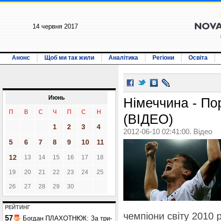
14 червня 2017
Анонс
Щоб ми так жили
Аналітика
Регіони
Освіта
Июнь
Німеччина - Пор
П
В
С
Ч
П
С
Н
(ВІДЕО)
1
2
3
4
2012-06-10 02:41:00. Відео
5
6
7
8
9
10
11
12
13
14
15
16
17
18
19
20
21
22
23
24
25
26
27
28
29
30
РЕЙТИНГ
чемпіони світу 2010 р
57
Богдан ПЛАХОТНЮК: За три-