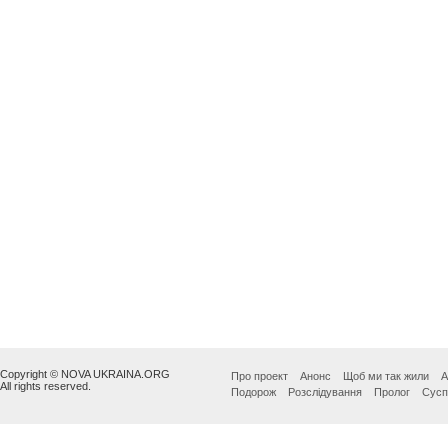
Copyright © NOVA UKRAINA.ORG
Про проект
Анонс
Щоб ми так жили
А
All rights reserved.
Подорож
Розслідування
Пролог
Сусп