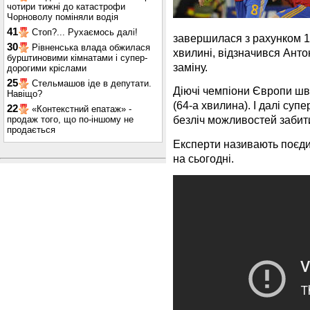
чотири тижні до катастрофи
Чорноволу поміняли водія
41
Стоп?... Рухаємось далі!
завершилася з рахунком 1:1
30
Рівненська влада обжилася
хвилині, відзначився Анто
бурштиновими кімнатами і супер-
заміну.
дорогими кріслами
25
Стельмашов іде в депутати.
Діючі чемпіони Європи шв
Навіщо?
(64-а хвилина). І далі супе
22
«Контекстний епатаж» -
безліч можливостей забити,
продаж того, що по-іншому не
продається
Експерти називають поєди
на сьогодні.