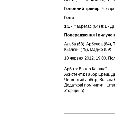
Головний тренер
: Чезар
Голи
1:1
- Фабрегас (64)
0:1
- Ді
Попередження і вилуче
Альба (68), Арбелоа (84), Т
Кьєлліні (79), Маджо (89)
10 червня 2012, 19:00, По
Арбітр: Віктор Кашшаї
Асистенти: Габор Ереш, Дь
Четвертий арбітр: Вільям
Додаткові помічники: Іштв
Угорщина)