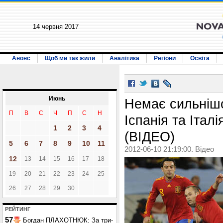
14 червня 2017
Анонс
Щоб ми так жили
Аналітика
Регіони
Освіта
Июнь
Немає сильнішо
П
В
С
Ч
П
С
Н
Іспанія та Італі
1
2
3
4
(ВІДЕО)
5
6
7
8
9
10
11
2012-06-10 21:19:00. Відео
12
13
14
15
16
17
18
19
20
21
22
23
24
25
26
27
28
29
30
РЕЙТИНГ
57
Богдан ПЛАХОТНЮК: За три-