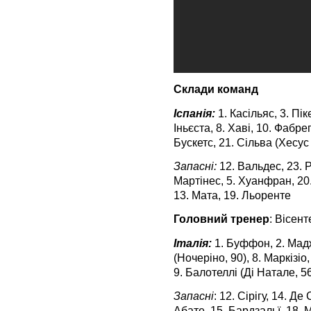
Склади команд
Іспанія:
1. Касільяс, 3. Пік
Іньєста, 8. Хаві, 10. Фабре
Бускетс, 21. Сільва (Хесус
Запасні:
12. Вальдес, 23. Р
Мартінес, 5. Хуанфран, 20.
13. Мата, 19. Льоренте
Головний тренер
: Вісен
Італія:
1. Буффон, 2. Маджо
(Ночеріно, 90), 8. Маркізіо,
9. Балотеллі (Ді Натале, 56
Запасні
: 12. Сірігу, 14. Де
Абате, 15. Бардзальї, 18. М