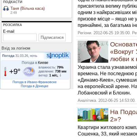
ПОДКАСТИ
присвятила велику публік
Таня (Вільна каса)
одним з найкрасивіших мі
2:49
призове місце – якщо не у
принаймні, за багатьма і
РОЗСИЛКА
E-mail
Регіони. 2012-06-25 19:35:00. Р
Основат
Вхiд за логiном
«Вокруг 
Погода
31.03.26, ночь
любви к
Погода в
Киеве
Украина стала узнаваемо
влажность:
79%
+9°
давление:
738 мм
времена. Не последнюю р
ветер:
1 м/с,
«Динамо-Киев», сумевши
Погода в Ивано-Франковске
на европейской арене. На
Погода в Донецке
Лобановский и Блохин.
Аналітика. 2012-06-25 14:53:00.
На Подол
2»?
Квартири житлового компл
Сошенка, 33, який незако