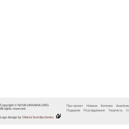
Copyright © NOVA UKRAINA.ORG
Про проект
Новини
Колонки
Аналітик
All rights reserved.
Подорожі
Розслідування
Творчість
С
Logo design by
Oleksii Sverdlychenko