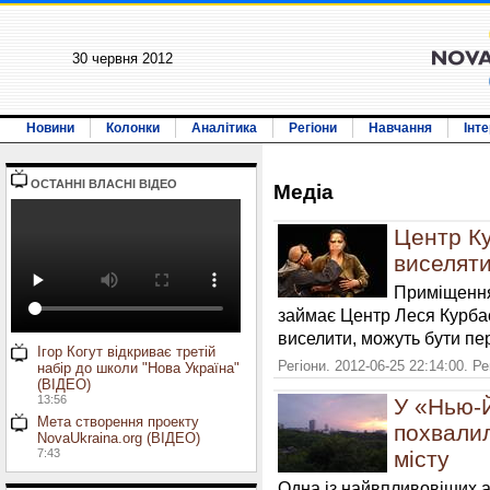
30 червня 2012
Новини
Колонки
Аналітика
Регіони
Навчання
Інт
ОСТАННI ВЛАСНI ВIДЕО
Медiа
Центр К
виселят
Приміщення 
займає Центр Леся Курбас
виселити, можуть бути пе
Ігор Когут відкриває третій
Регіони. 2012-06-25 22:14:00. Р
набір до школи "Нова Україна"
(ВІДЕО)
13:56
У «Нью-
Мета створення проекту
похвалил
NovaUkraina.org (ВІДЕО)
7:43
місту
Одна із найвпливовіших 