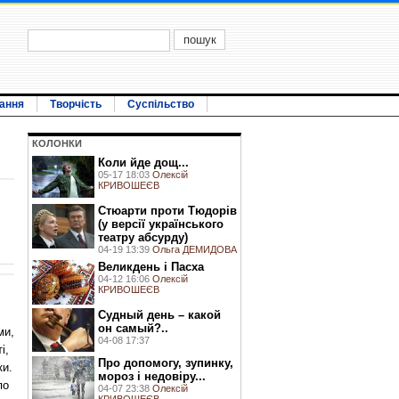
ання
Творчість
Суспільство
КОЛОНКИ
Коли йде дощ...
05-17 18:03
Олексій
КРИВОШЕЄВ
Стюарти проти Тюдорів
(у версії українського
театру абсурду)
04-19 13:39
Ольга ДЕМИДОВА
Великдень і Пасха
04-12 16:06
Олексій
КРИВОШЕЄВ
Судный день – какой
он самый?..
ми,
04-08 17:37
і,
Про допомогу, зупинку,
ки.
мороз і недовіру...
по
04-07 23:38
Олексій