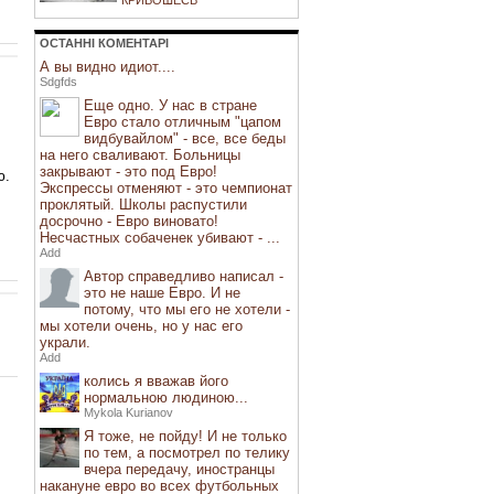
КРИВОШЕЄВ
ОСТАННI КОМЕНТАРI
А вы видно идиот....
Sdgfds
Еще одно. У нас в стране
Евро стало отличным "цапом
видбувайлом" - все, все беды
на него сваливают. Больницы
закрывают - это под Евро!
ю.
Экспрессы отменяют - это чемпионат
проклятый. Школы распустили
досрочно - Евро виновато!
Несчастных собаченек убивают - ...
Add
Автор справедливо написал -
это не наше Евро. И не
потому, что мы его не хотели -
мы хотели очень, но у нас его
украли.
Add
колись я вважав його
нормальною людиною...
Mykola Kurianov
Я тоже, не пойду! И не только
по тем, а посмотрел по телику
вчера передачу, иностранцы
накануне евро во всех футбольных