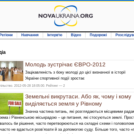
Регіони
Навчання
Інтерв‘ю
Відео
Подорожі
Розслідув
дiа
Молодь зустрічає ЄВРО-2012
Зацікавленість з боку молоді до цієї визначної в історії
України спортивної події зростає
ільство. 2012-05-28 18:05:00. Рейтинг — 2
Земельні викрутаси. Або як, чому і кому
виділяється земля у Рівному
Значна частина питань, які розглядаються місцевими рада
рема і Рівненською міськрадою – це питання, які стосуються землі. Прост
валось би рішення, часто перетворюються на складні схеми і головолом
 часто не вдається розв’язати й за допомогою суду. Більше того, часто «