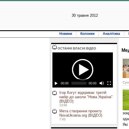
30 травня 2012
Новини
Колонки
Аналітика
ОСТАННI ВЛАСНI ВIДЕО
Ме
Сусп
00:00
00:00
Ігор Когут відкриває третій
набір до школи "Нова Україна"
(ВІДЕО)
13:56
Мета створення проекту
зок
NovaUkraina.org (ВІДЕО)
зда
7:43
Які