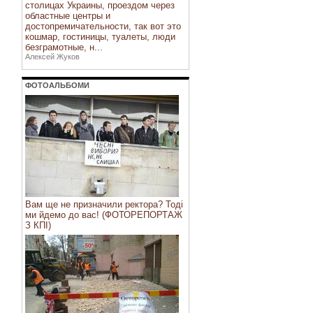
столицах Украины, проездом через
областные центры и
достопремичательности, так вот это
кошмар, гостиницы, туалеты, люди
безграмотные, н...
Алексей Жуков
ФОТОАЛЬБОМИ
Вам ще не призначили ректора? Тоді
ми йдемо до вас! (ФОТОРЕПОРТАЖ
З КПІ)