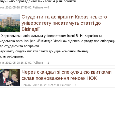
ону» і «по справедливості» - зовсім різні поняття.
они. 2012-05-28 17:50:00. Рейтинг — 4
Студенти та аспіранти Каразінського
університету писатимуть статті до
Вікіпедії
 Харківським національним університетом імені В. Н. Каразіна та
мадською організацією «Вікімедіа Україна» підписано угоду про співпрац
ер студенти та аспіранти
верситету будуть писати статті до україномовної Вікіпедії
ість рефератів.
они. 2012-05-28 16:37:00. Рейтинг — 1
Через скандал зі спекуляцією квитками
склав повноваження генсек НОК
Новини. 2012-05-28 15:47:00. Рейтинг — 1