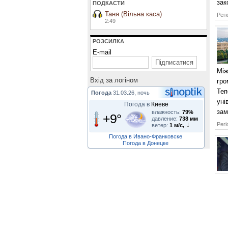
зак
ПОДКАСТИ
Таня (Вільна каса)
Регі
2:49
РОЗСИЛКА
E-mail
Між
Вхiд за логiном
гро
Теп
Погода
31.03.26, ночь
уні
Погода в
Киеве
зам
влажность:
79%
+9°
давление:
738 мм
Регі
ветер:
1 м/с,
Погода в Ивано-Франковске
Погода в Донецке