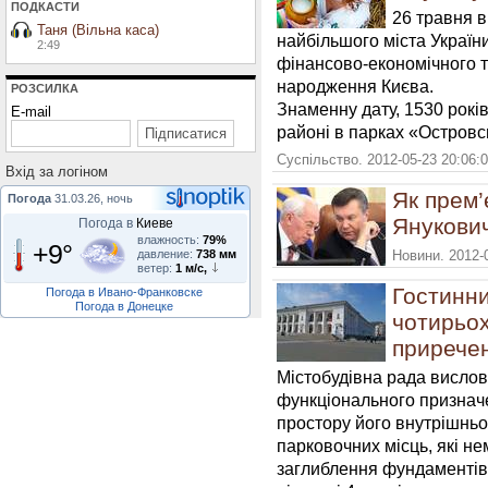
ПОДКАСТИ
26 травня в
Таня (Вільна каса)
найбільшого міста України
2:49
фінансово-економічного т
народження Києва.
РОЗСИЛКА
Знаменну дату, 1530 рокі
E-mail
районі в парках «Островс
Суспільство. 2012-05-23 20:06:
Вхiд за логiном
Як прем’
Погода
31.03.26, ночь
Янукови
Погода в
Киеве
влажность:
79%
+9°
давление:
738 мм
Новини. 2012-
ветер:
1 м/с,
Гостинни
Погода в Ивано-Франковске
Погода в Донецке
чотирьо
приречен
Містобудівна рада вислов
функціонального признач
простору його внутрішньо
парковочних місць, які не
заглиблення фундаментів б