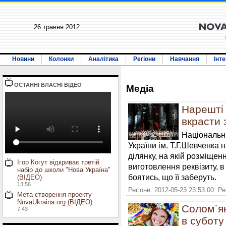
26 травня 2012
Новини
Колонки
Аналітика
Регіони
Навчання
Інт
ОСТАННI ВЛАСНI ВIДЕО
Медiа
Нарешті 
вкрасти
Національн
України ім. Т.Г.Шевченка
ділянку, на якій розміщен
Ігор Когут відкриває третій
виготовлення реквізиту, в
набір до школи "Нова Україна"
боятись, що її заберуть.
(ВІДЕО)
13:56
Регіони. 2012-05-23 23:53:00. Р
Мета створення проекту
NovaUkraina.org (ВІДЕО)
Солом`я
7:43
в суботу