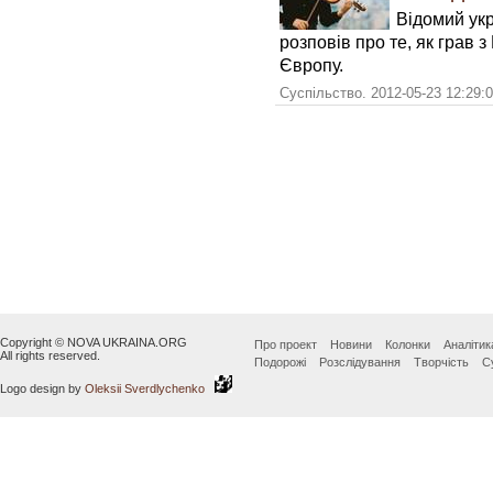
Відомий ук
розповів про те, як грав з
Європу.
Суспільство. 2012-05-23 12:29:
Copyright © NOVA UKRAINA.ORG
Про проект
Новини
Колонки
Аналітик
All rights reserved.
Подорожі
Розслідування
Творчість
С
Logo design by
Oleksii Sverdlychenko