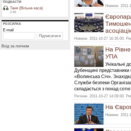
ПОДКАСТИ
Новини. 2011-
Таня (Вільна каса)
2:49
Європарл
Тимошенк
РОЗСИЛКА
асоціаці
E-mail
Новини. 2011-10-27 16:35:00. Р
Вхiд за логiном
На Рівн
УПА
Унікальні д
Дубенщині представники п
«Волинська Січ». Знахідк
Служби безпеки Організаці
складається з понад сотн
Регіони. 2011-10-27 14:09:00. Р
На Європ
Новини. 2011-