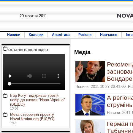
29 жовтня 2011
Новини
Колонки
Аналітика
Регіони
Навчання
Інт
ОСТАННI ВЛАСНI ВIДЕО
Медiа
Рекомен
заснован
Бондаре
Новини. 2011-10-27 20:41:00. Р
Ігор Когут відкриває третій
А регіон
набір до школи "Нова Україна"
струмінь 
(ВІДЕО)
13:56
Новини. 2011-
Мета створення проекту
NovaUkraina.org (ВІДЕО)
Герман п
7:43
Табачник