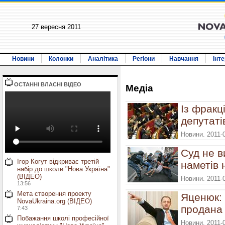
27 вересня 2011
Новини
Колонки
Аналітика
Регіони
Навчання
Інт
ОСТАННI ВЛАСНI ВIДЕО
Медiа
Із фракц
депутаті
Новини. 2011-
Суд не в
Ігор Когут відкриває третій
наметів 
набір до школи "Нова Україна"
(ВІДЕО)
Новини. 2011-
13:56
Мета створення проекту
Яценюк: 
NovaUkraina.org (ВІДЕО)
продана
7:43
Побажання школі професійної
Новини. 2011-