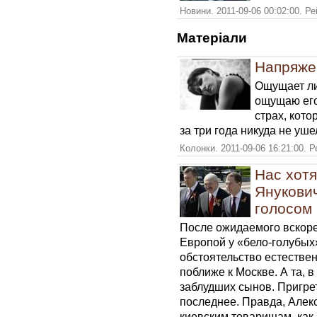
Новини. 2011-09-06 00:02:00. Р
Матерiали
Напряже
Ощущает ли
ощущаю его
страх, кото
за три года никуда не уше
Колонки. 2011-09-06 16:21:00. 
Нас хотя
Янукови
голосом
После ожидаемого вскоре
Европой у «бело-голубых»
обстоятельство естестве
поближе к Москве. А та, в
заблудших сынов. Пригре
последнее. Правда, Алек
киевским товарищам, как