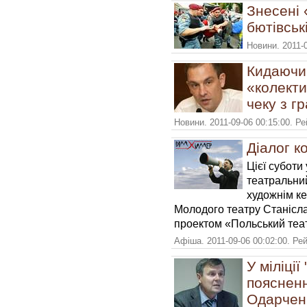
Знесені 
бютівськ
Новини. 2011-
Кидаючи
«колект
чеку з г
Новини. 2011-09-06 00:15:00. Р
Діалог к
Цієї суботи
театральни
художнім ке
Молодого театру Станісл
проектом «Польський теат
Афіша. 2011-09-06 00:02:00. Ре
У міліції
поясненн
Одарчен