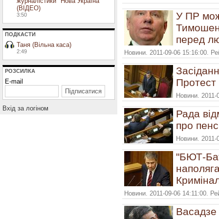
журналістики "Нова Україна"
(ВІДЕО)
У ПР мож
3:50
Тимошен
ПОДКАСТИ
перед л
Таня (Вільна каса)
2:49
Новини. 2011-09-06 15:16:00. Р
Засіданн
РОЗСИЛКА
Протест 
E-mail
Новини. 2011-
Вхiд за логiном
Рада від
про пен
Новини. 2011-
"БЮТ-Ба
наполяга
Криміна
Новини. 2011-09-06 14:11:00. Р
Васадзе 